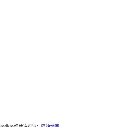
服务业务经营许可证：
网站地图