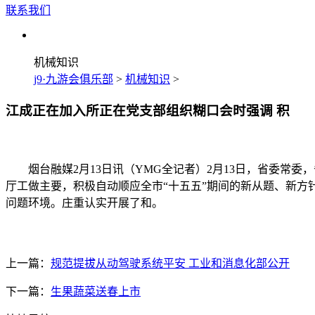
联系我们
机械知识
j9·九游会俱乐部
>
机械知识
>
江成正在加入所正在党支部组织糊口会时强调 积
烟台融媒2月13日讯（YMG全记者）2月13日，省委常委
厅工做主要，积极自动顺应全市“十五五”期间的新从题、新
问题环境。庄重认实开展了和。
上一篇：
规范提拔从动驾驶系统平安 工业和消息化部公开
下一篇：
生果蔬菜送春上市