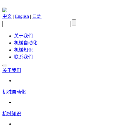
中文
|
English
|
日語
关于我们
机械自动化
机械知识
联系我们
关于我们
机械自动化
机械知识