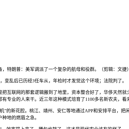
，特朗普：美军调派了一个复杂的航母和役群。（剪辑：文捷
变乱后已历经3任车从，年检时才发觉这个环境；法院判了。
把互联网的那套逻辑搬到了地里，资本整合好了，华侈天然就少
有专业的人来干。近三年这种模式培育了1100多名新农夫，看
机”的新花腔。桃江、靖州、安仁等地通过APP和安排平台，把
户种地的燃眉之急。