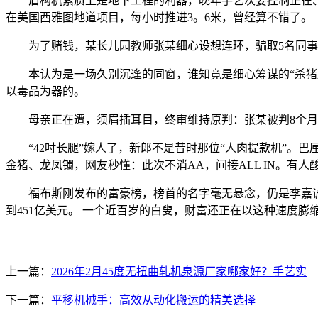
盾构机素质上是地下工程的利器，晚年手艺次要控制正在、日本
在美国西雅图地道项目，每小时推进3。6米，曾经算不错了。
为了赌钱，某长儿园教师张某细心设想连环，骗取5名同事、
本认为是一场久别沉逢的同窗，谁知竟是细心筹谋的“杀猪局
以毒品为器的。
母亲正在遭，须眉插耳目，终审维持原判：张某被判8个月
“42吋长腿”嫁人了，新郎不是昔时那位“人肉提款机”。巴厘
金猪、龙凤镯，网友秒懂：此次不消AA，间接ALL IN。有
福布斯刚发布的富豪榜，榜首的名字毫无悬念，仍是李嘉诚。 
到451亿美元。 一个近百岁的白叟，财富还正在以这种速度
上一篇：
2026年2月45度无扭曲轧机泉源厂家哪家好？手艺实
下一篇：
平移机械手：高效从动化搬运的精美选择