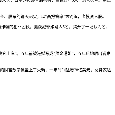
，日本的贝莎号盾构机，曲径17。5米，沉7000吨，用正
长、股东的聊天记实，以“高报答率”为钓饵，者投资入股。
诈骗的犯罪团伙，抓获犯罪嫌疑人5名，揭开了一场认为名、
终究上岸”。五年前被港媒写成“拜金港姐”，五年后她晒出满桌
的财富数字像坐上了火箭，一年时间猛增78亿美元，总身家达