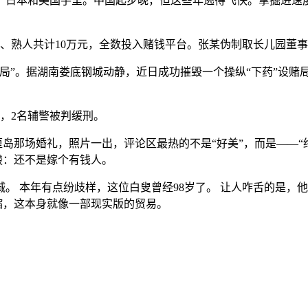
和美国手里。中国起步晚，但这些年逃得飞快。拿掘进速度来说
熟人共计10万元，全数投入赌钱平台。张某伪制取长儿园董事
”。据湖南娄底钢城动静，近日成功摧毁一个操纵“下药”设赌局
，2名辅警被判缓刑。
岛那场婚礼，照片一出，评论区最热的不是“好美”，而是——“
人酸：还不是嫁个有钱人。
本年有点纷歧样，这位白叟曾经98岁了。 让人咋舌的是，他
膨缩，这本身就像一部现实版的贸易。