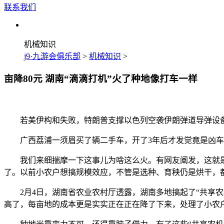
联系我们
机械知识
j9·九游会俱乐部
>
机械知识
>
亩降80元 湖南“滴滴打机”火了种地像打车一样
若美伊构和失败，特朗普支撑以色列空袭伊朗弹道导弹设备
广西荔浦一须眉买了辆二手车，开了3年后才发觉竟是凶车，
我们来细揣摩一下这事儿为啥这么火。有网友阐发，这就是
了。以前小农户想搞规模效应，不管是选种、育秧仍是烘干，都
2月4日，湖南省农业农村厅透露，湖南多地搞起了“共享农
高了，每亩地的成本更是实实正在正在降了下来，处理了小农