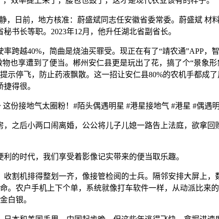
，效率提上来了，腰包也鼓了，这才是现代农业该有的样子。
静，日前，地方核准：蔚盛斌同志任安徽省委常委。蔚盛斌 材料图
书长等职。2023年12月，他升任湖北省副省长。
越40%，简曲是烧油买罪受。现正在有了“靖农通”APP，智
做物也享遭到了便当。郴州安仁县更是玩出了花，搞了个“景象形象
提示停飞，防止药液飘散。这一招让安仁县80%的农机手都成了用
矫捷得很。
接地气太圈粉！#陌头偶遇明星 #港星接地气 #港星 #偶遇
，之后小两口闹离婚，公公将儿子儿媳一路告上法庭，欲拿回购
利的时代，我们享受着影像记实带来的便当取乐趣。
收割机排得整划一齐，像接管检阅的士兵。隔邻安排大屏上，数
待命。农户手机上下个单，系统就像打车软件一样，从动派比来的
实金白银。