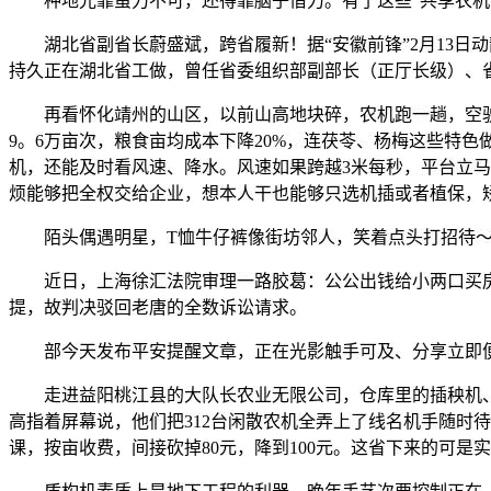
种地光靠蛮力不可，还得靠脑子借力。有了这些“共享农机”
湖北省副省长蔚盛斌，跨省履新！据“安徽前锋”2月13日动
持久正在湖北省工做，曾任省委组织部副部长（正厅长级）、省秘
再看怀化靖州的山区，以前山高地块碎，农机跑一趟，空驶率跨
9。6万亩次，粮食亩均成本下降20%，连茯苓、杨梅这些特色
机，还能及时看风速、降水。风速如果跨越3米每秒，平台立马
烦能够把全权交给企业，想本人干也能够只选机插或者植保，
陌头偶遇明星，T恤牛仔裤像街坊邻人，笑着点头打招待～ 这份
近日，上海徐汇法院审理一路胶葛：公公出钱给小两口买房
提，故判决驳回老唐的全数诉讼请求。
部今天发布平安提醒文章，正在光影触手可及、分享立即便
走进益阳桃江县的大队长农业无限公司，仓库里的插秧机、
高指着屏幕说，他们把312台闲散农机全弄上了线名机手随时
课，按亩收费，间接砍掉80元，降到100元。这省下来的可是