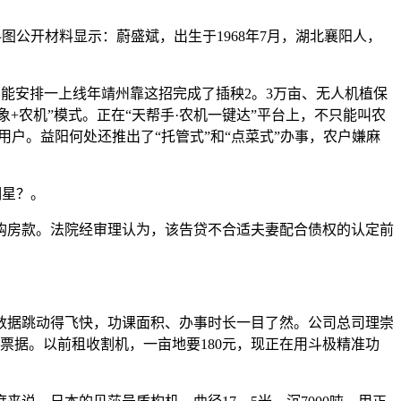
公开材料显示：蔚盛斌，出生于1968年7月，湖北襄阳人，
能安排一上线年靖州靠这招完成了插秧2。3万亩、无人机植保
+农机”模式。正在“天帮手·农机一键达”平台上，不只能叫农
户。益阳何处还推出了“托管式”和“点菜式”办事，农户嫌麻
明星？。
房款。法院经审理认为，该告贷不合适夫妻配合债权的认定前
据跳动得飞快，功课面积、办事时长一目了然。公司总司理崇
票据。以前租收割机，一亩地要180元，现正在用斗极精准功