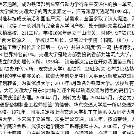
手艺逾越，成为铁道部列车空气动力学行车平安评估的独一单元
通大学做为交通大学的两大泉源之一，汗青渊源可逃溯到1896
对准科技成长前沿和国度严沉计谋需求，全面参取了铁大提速、
务，取得了一系列具有完全自从学问产权、处于国际先辈程度的
高校、211工程。学校1896年建立于山海关，时称“北洋铁
早两大泉源之一。学校以工见长，设有27个学院（书院、核心）
运输工程学科位居全国第一（A+）并进入国度“双一流”扶植序列
ESI世界排名前1%。交通大学是地方部委投资省部共建沉点大
9年成立的铁办理传习所。1958年，铁道部决定正在开办我国第
（即铁办理传习所，现交通大学）和铁院（即山海关北洋铁官私
线的学生能够关心。铁道大学前身是中国人平易近解放军铁道兵工程
0年划转省，为省沉点大学；2010年3月改名为铁道大学。该校具
。大连交通大学是东北地域唯逐个所以轨道交通为特色的高档学校
属原铁道部办理。2000年2月，划转为办理。2004年5月，改
交通配备制制业工程师摇篮”的佳誉。华东交通大学是一所以交通
高校。1971年，国度决定将上海交通大学机车车辆系以及同济
交通大学，本来属于交通部，次要是公交通。1951年，按照带领
金学院冶金系、武汉水运学院水工系等接踵并入。2000年，学校
有土木匠程、口岸航道取海岸工程、交通运输、交通工程、机械