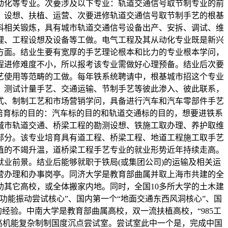
动化等专业。次要涉及以下专业：轨道交通信号取节制专业的前
、设想、扶植、运营、次要进修轨道交通信号取节制手艺的根基
科相关锻炼，具有城市轨道交通信号设备出产、安拆、调试、维
理、工程设想及设备等工做。电气工程及其从动化专业既是新兴
方面。结业生要有宽厚的手艺理论根本和比力的专业根本学问，
程进修难度不小，所以报考该专业需做好心理预备。结业后次要
艺使用等范畴的工做。每年铁系统聘请中，根基城市招这个专业
、测试计量手艺、交通运输、节制手艺等彼此渗入、彼此联系，
式、制制工艺和市场营销学问，具备进行汽车和汽车零部件手艺
培育标的目的：汽车标的目的和轨道交通标的目的，想要进铁系
城市轨道交通、桥梁工程的勘测设想、铁施工取办理、养护取维
部分。该专业培育具有道工程、桥梁工程、地道工程施工取手艺
植的不竭升温，道桥梁工程手艺专业的就业形势近年持续走高。
业前景。结业后能够就职于铁局(或集团公司)的运输及相关运
营办理和办事岗亭。同济大学是教育部曲属并取上海市共建的全
助其它高校，或全体搬家内地。同时，全国10多所大学的土木建
能振动尝试核心”、国内第一个“地面交通东西风洞核心”、国
经验。中南大学是教育部曲属高校，双一流扶植高校，“985工
一个高机能复杂制制国度沉点尝试室。尝试室此中一个是，完成中国