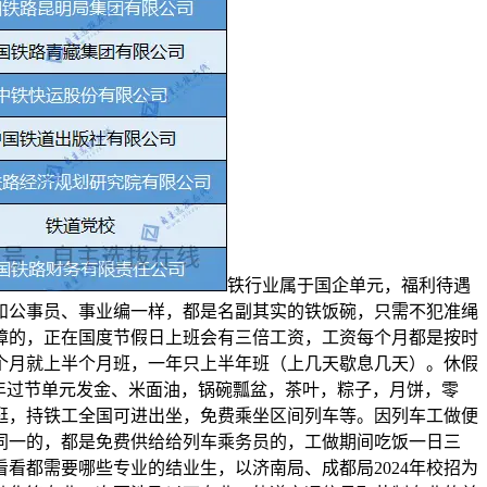
铁行业属于国企单元，福利待遇
和公事员、事业编一样，都是名副其实的铁饭碗，只需不犯准绳
障的，正在国度节假日上班会有三倍工资，工资每个月都是按时
个月就上半个月班，一年只上半年班（上几天歇息几天）。休假
年过节单元发金、米面油，锅碗瓢盆，茶叶，粽子，月饼，零
逛，持铁工全国可进出坐，免费乘坐区间列车等。因列车工做便
同一的，都是免费供给给列车乘务员的，工做期间吃饭一日三
看都需要哪些专业的结业生，以济南局、成都局2024年校招为