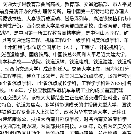
。交通大学是教育部曲属高校，教育部、交通运输部、市人平易
年，前身是清开办的铁办理传习所，是中国第一所特地培育办理人
青藏铁扶植、大秦铁沉载运输、磁悬浮列车、高速铁扶植和城市
原创性严沉。西南交通大学是教育部曲属高校，由教育部、中国
官私塾”，是中国第一所工程教育高档学府，是中河山木匠程、矿
，具有交通运输工程、机械工程2个一级学科国度沉点学科，车
，土木匠程学科位居全国第七（A-），工程学、计较机科学、
学，交通运输部、国度铁局、中国铁总公司和人平易近共建大学。
三所铁本科高校——铁院。铁道运输、铁道电机、铁道建建、铁道桥
塾，现西南交通大学）成建制迁入。交通大学正在，因为地舆分
学院，建立于1950年，系其时三军沉点院校；1979年被列
有8个省沉点学科，1个省沉点成长学科，工程学学科进入ESI排名
。1956年，学校应我国铁道机车车辆工业的成长需要而建
名为大连交通大学。该校大大都结业生正在轨道交通行业就业，部门
为特色、轨道为焦点、多学科协调成长的讲授研究型大学，国铁
大学铁道工程专业并入上海铁院，改名为华东交通大学，迁往江
，为建筑康藏公、扶植大西南开办该学校，时名西南交通专科学
由交通部划转办理，为省部共建高校。2006年，改名为沉庆交通
设想制制及其从动化、物流办理、工程办理等。前往搜狐，查看