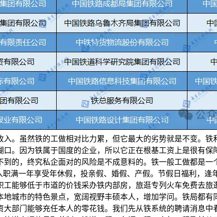
收入。虽然铁的工做相对比力累，但它最大的劣势就是不变。铁
糊口。因为铁属于国度的企业，所以它正在根基工资上是很有保
不到的，终究私企面对的风险是不成意料的。铁一般工做都是一
，入职满一年享受年休假，投亲假、婚假、产假。节假日福利，逢
职工能够低于市道的价钱采办铁内部房，旅逛专列火车免费去旅
本地城市的特色景点，宽阔视野丰硕本人，增加学问。铁局都有
大部门能够充任本人的零花钱。我们先从铁系统的聘请消息中看