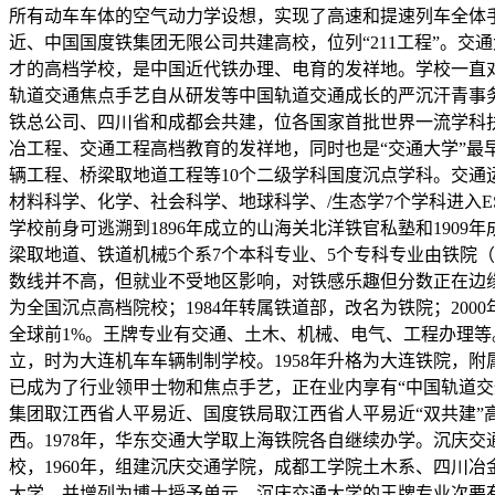
所有动车车体的空气动力学设想，实现了高速和提速列车全体
近、中国国度铁集团无限公司共建高校，位列“211工程”。交
才的高档学校，是中国近代铁办理、电育的发祥地。学校一直
轨道交通焦点手艺自从研发等中国轨道交通成长的严沉汗青事
铁总公司、四川省和成都会共建，位各国家首批世界一流学科扶植
冶工程、交通工程高档教育的发祥地，同时也是“交通大学”最
辆工程、桥梁取地道工程等10个二级学科国度沉点学科。交通
材料科学、化学、社会科学、地球科学、/生态学7个学科进入
学校前身可逃溯到1896年成立的山海关北洋铁官私塾和190
梁取地道、铁道机械5个系7个本科专业、5个专科专业由铁院
数线并不高，但就业不受地区影响，对铁感乐趣但分数正在边缘
为全国沉点高档院校；1984年转属铁道部，改名为铁院；200
全球前1%。王牌专业有交通、土木、机械、电气、工程办理等
立，时为大连机车车辆制制学校。1958年升格为大连铁院，附
已成为了行业领甲士物和焦点手艺，正在业内享有“中国轨道
集团取江西省人平易近、国度铁局取江西省人平易近“双共建”
西。1978年，华东交通大学取上海铁院各自继续办学。沉庆
校，1960年，组建沉庆交通学院，成都工学院土木系、四川冶
大学，并增列为博士授予单元。沉庆交通大学的王牌专业次要