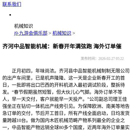
联系我们
机械知识
j9·九游会俱乐部
>
机械知识
>
齐河中品智能机械：新春开年满弦跑 海外订单催
发布时间：2026-02-27 05:22
正月初四，年味尚浓。齐河县中品智能机械制制无限公司
的出产车间里，已是机声隆隆、这一天是企业新春开工的首
日，一批即将出口巴西的开料机进入最初调试阶段，整拆待
发。“春节假期虽然短暂，但大伙儿心气脚。海外订单不等
人，早一天交付，客户就能早一天投产。”公司副总司理王佳
强坐正在钻切一体机出产线旁引见。为保障欧洲、南美等地告
急订单的交付，节后开工首日，所有产线全面启动，日均发货
量跨越10台。做为国内木匠机械范畴产物系列最全的企业之
一，中品智能产物远销全球80多个国度，近两年海外订单量实