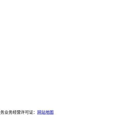
服务业务经营许可证：
网站地图