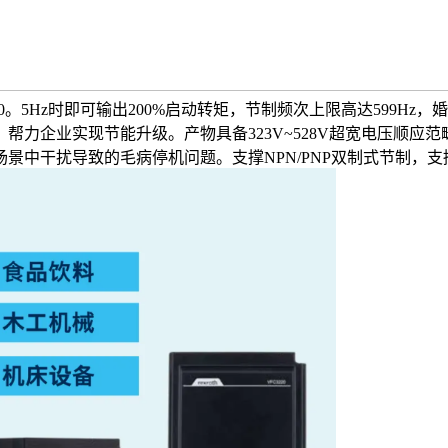
。5Hz时即可输出200%启动转矩，节制频次上限高达599H
力企业实现节能升级。产物具备323V~528V超宽电压顺应
景中干扰导致的毛病停机问题。支撑NPN/PNP双制式节制，支