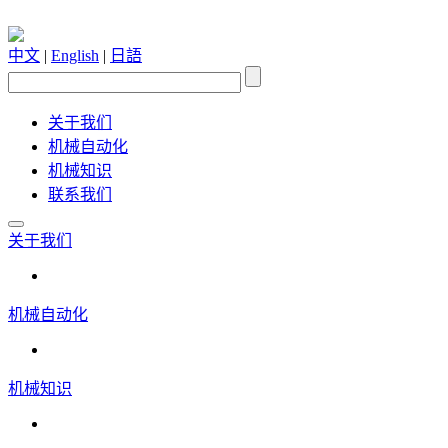
中文
|
English
|
日語
关于我们
机械自动化
机械知识
联系我们
关于我们
机械自动化
机械知识