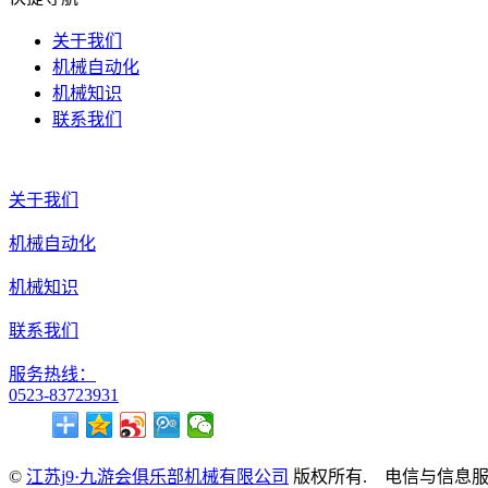
关于我们
机械自动化
机械知识
联系我们
关于我们
机械自动化
机械知识
联系我们
服务热线：
0523-83723931
©
江苏j9·九游会俱乐部机械有限公司
版权所有. 电信与信息