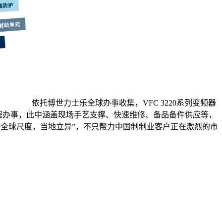
依托博世力士乐全球办事收集，VFC 3220系列变频器
的全程办事，此中涵盖现场手艺支撑、快速维修、备品备件供应等，
了“全球尺度，当地立异”，不只帮力中国制制业客户正在激烈的市