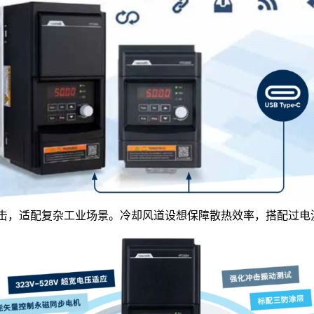
及振动冲击，适配复杂工业场景。冷却风道设想保障散热效率，搭配