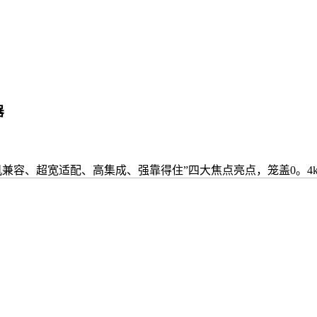
器
机兼容、超宽适配、高集成、强靠得住”四大焦点亮点，笼盖0。4