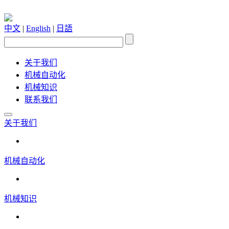
中文
|
English
|
日語
关于我们
机械自动化
机械知识
联系我们
关于我们
机械自动化
机械知识