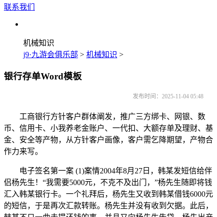
联系我们
机械知识
j9·九游会俱乐部
>
机械知识
>
银行存单Word模板
发布时间：2025-11-04 05:48
工商银行方针客户群体阐发，推广三方绑卡、网银、数
币、信用卡、小我养老金账户、一代扣、大额存单及理财、基
金、安全等产物，从方针客户画像，客户需乞降期望，产物合
作力来写。
电子签名第一案 (1)案情2004年8月27日，韩某发短信给伴
侣杨先生！“我需要5000元，不克不及出门，”杨先生随即将钱
汇入韩某银行卡。一个礼拜后，杨先生又收到韩某借钱6000元
的短信，于是再次汇款转账。杨先生并没有收到欠据。此后，