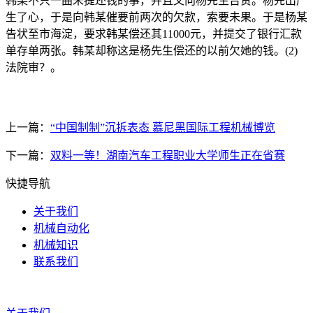
韩某不只一曲未提还钱的事，并且又向杨先生告贷。杨先出产
生了心，于是向韩某催要前两次的欠款，索要未果。于是杨某
告状至市海淀，要求韩某偿还其11000元，并提交了银行汇款
单存单两张。韩某却称这是杨先生偿还的以前欠她的钱。(2)
法院审？。
上一篇：
“中国制制”沉拆表态 慕尼黑国际工程机械博览
下一篇：
双料一等！湖南汽车工程职业大学师生正在省赛
快捷导航
关于我们
机械自动化
机械知识
联系我们