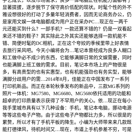
手艺成长，以及市场需求，良多一体电脑正在机能方面都有了
显著提拔，逐步脱节了保守高价低配的现状。时髦个性的外不
雅设想很好的打动了多量年轻消费者，因而无论商务办公，仍
是家用文娱一体电脑都成为用户正在采办PC…现正在一两千
元还能买到什么？一部手机？一款还算不错的？仍是一双看起
来还不错的鞋子？其实除此之外其实还能够选择一款机能不
错、简便时髦的DC相机，正在这个夸姣的季候里带上好表情
去旅行采风吧。今天小编将会为…笔记本曾经成为良多人糊口
和工做中必不成少的东西，它能够满脚日常的文娱需要，同时
也能满脚上班工做的需求。目前，笔记本市场上的产物很是
多，有高贵型的也有实惠型，也有机能强劲也有务实型，能够
满脚分歧用户的需…2014年8月，佳能正在中国发布了一系列
打印机新品。而正在本轮秋季发布的新品中，三款MG系列的
照片一体机：MG7580、MG6680、MG5680依托适用的功能和
超卓的打印质量表示获得了不罕用户的关心。依…现正在每小
我手里城市具有以下几种设备：手机，笔记本电脑，挪动电源
等等这些电子产物。由于这些电子产物都比力多，所以很是的
累赘，所以才有了手机平板的降生。小编为大师带来来几款既
能打德律风，待机时间又…现在，市道上手机参差不穷，可是