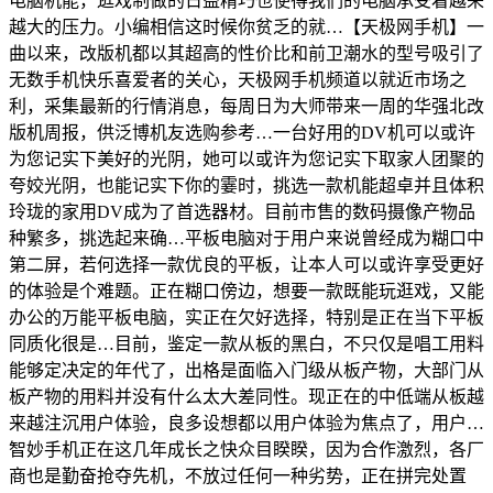
电脑机能，逛戏制做的日益精巧也使得我们的电脑承受着越来
越大的压力。小编相信这时候你贫乏的就…【天极网手机】一
曲以来，改版机都以其超高的性价比和前卫潮水的型号吸引了
无数手机快乐喜爱者的关心，天极网手机频道以就近市场之
利，采集最新的行情消息，每周日为大师带来一周的华强北改
版机周报，供泛博机友选购参考…一台好用的DV机可以或许
为您记实下美好的光阴，她可以或许为您记实下取家人团聚的
夸姣光阴，也能记实下你的霎时，挑选一款机能超卓并且体积
玲珑的家用DV成为了首选器材。目前市售的数码摄像产物品
种繁多，挑选起来确…平板电脑对于用户来说曾经成为糊口中
第二屏，若何选择一款优良的平板，让本人可以或许享受更好
的体验是个难题。正在糊口傍边，想要一款既能玩逛戏，又能
办公的万能平板电脑，实正在欠好选择，特别是正在当下平板
同质化很是…目前，鉴定一款从板的黑白，不只仅是唱工用料
能够定决定的年代了，出格是面临入门级从板产物，大部门从
板产物的用料并没有什么太大差同性。现正在的中低端从板越
来越注沉用户体验，良多设想都以用户体验为焦点了，用户…
智妙手机正在这几年成长之快众目睽睽，因为合作激烈，各厂
商也是勤奋抢夺先机，不放过任何一种劣势，正在拼完处置