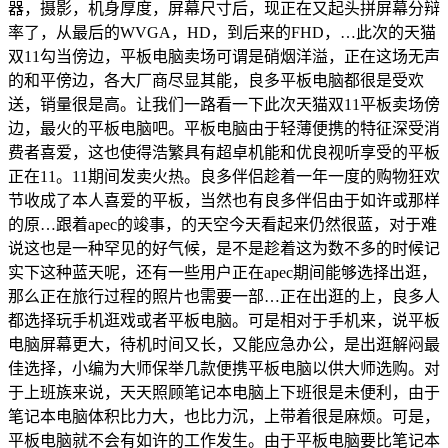
器，摄影，机身厚度，屏幕尺寸后，现正在又起头拼屏幕分辩
率了，从最后的WVGA，HD，到后来的FHD，…此次的天猫
双11勾当傍边，平板电脑卖场可谓是硝烟洋溢，正在这场无声
的和平傍边，各大厂商尽显其能，良多平板电脑都很是受欢
送，销量很是高。让我们一路看一下此次天猫双11平板卖场傍
边，最火的平板电脑吧。平板电脑由于轻薄便携的特征深受消
费者喜爱，这也使得浩繁具有超卓机能和优良视听享受的平板
正在11。11期间发卖火热。良多伴侣趁着一年一度的购物狂欢
节收成了本人喜爱的平板，当然也有良多伴侣由于如许或那样
的原…跟着apec的竣事，的天空今天看起来仍然很蓝，对于难
说这也是一种罕见的好气候，是不是趁着这为数不多的时候记
实下这种蓝天呢，还有一些用户正在apec期间能够选择出逛，
那么正在旅行过程的照片也需要一部…正在出逛的上，良多人
都选择玩手机逛戏或者平板电脑。可是相对于手机来，说平板
电脑屏幕更大，待机时间又长，又能应急办公，是出逛解闷最
佳选择，小编为大师保举几款便携平板电脑以供大师选购。对
于上班族来说，天天照顾笔记本电脑上下班很是未便利，由于
笔记本电脑体积比力大，也比力沉，上带着很是麻烦。可是，
平板电脑就不会有如许的工作发生。由于平板电脑要比笔记本