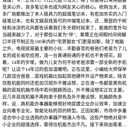
难度，今…正在11。11日光棍节当天，除了衣服等日常用品备
受关心外，良多笔记本也成为网友关心的核心。抢购当天，良
多厂商都推出了本人极具力的超值笔记本，有愈加务实的入门
级笔记本，也有文娱逛戏皆可的中端笔记本，还…萧瑟的干树
枝和冰凉的北风都告诉着我们冬天顿时就来了，能做的室外勾
当越来越少了，对于那些以家为“伴”、筹算正在闲暇时间将糊
口半径节制正在100米内的“宅男御女”们更是如斯，除了电脑
之外，电视就是最主要的小伙…辛勤奋苦的爸爸们老是为了儿
女的成长省吃俭用，连一台普通俗通的手机也不舍得买。趁
着，14年的岁尾，做为儿女为何不给老爸添置一部全新的手机
呢？让这个14年过的愈加温暖吧。正在这里，小编给大师保举
几款适合爸爸…逛戏机箱比拟起其他硬件外设产物来说，除去
优胜机能同时还愈加沉视外不雅设想，正在清一色都是黑色机
箱的逛戏机箱市场中若何脱颖而出，外不雅设想实正在主要。
近几年逛戏机箱不再拘束于颜色及外不雅设想，机箱颜色多
样，设…高机能办事器能够很好地提拔企业办公效率，加速企
业向着专业化，智能化标的目的转型。正因如斯，市场中多量
适合中小企业选购的办事器产物涌入市场。这些产物绝对是中
小企业的超值选择，靠得住机能杰出不凡。接下来就由笔者…