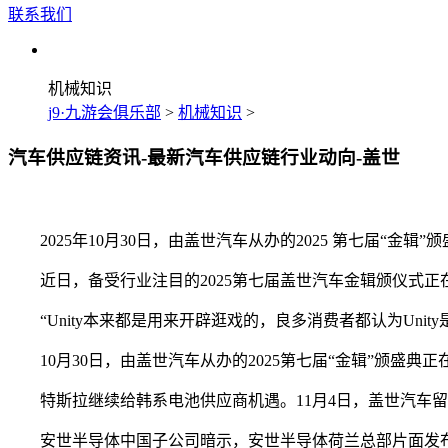
联系我们
机械知识
j9·九游会俱乐部
>
机械知识
>
汽车供应链资讯-最新汽车供应链行业动向-盖世
2025年10月30日，由盖世汽车从办的2025 第七届“金辑
近日，备受行业注目的2025第七届盖世汽车金辑颁仪式正在
“Unity本来都是用来开辟逛戏的，良多消费者都认为Uni
10月30日，由盖世汽车从办的2025第七届“金辑”颁盛典正
特斯拉继续给韩系电池供应商机遇。11月4日，盖世汽车留意
安世半导体中国子公司暗示，安世半导体荷兰总部片面发布