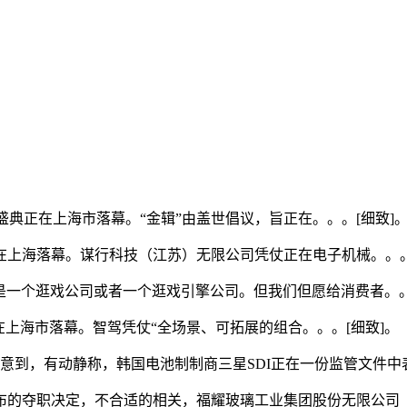
”颁盛典正在上海市落幕。“金辑”由盖世倡议，旨正在。。。[细致]
上海落幕。谋行科技（江苏）无限公司凭仗正在电子机械。。。
ty是一个逛戏公司或者一个逛戏引擎公司。但我们但愿给消费者。。
在上海市落幕。智驾凭仗“全场景、可拓展的组合。。。[细致]。
到，有动静称，韩国电池制制商三星SDI正在一份监管文件中表
的夺职决定，不合适的相关，福耀玻璃工业集团股份无限公司（