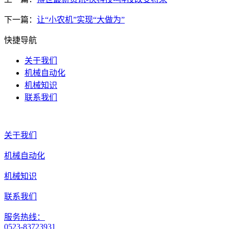
下一篇：
让“小农机”实现“大做为”
快捷导航
关于我们
机械自动化
机械知识
联系我们
关于我们
机械自动化
机械知识
联系我们
服务热线：
0523-83723931