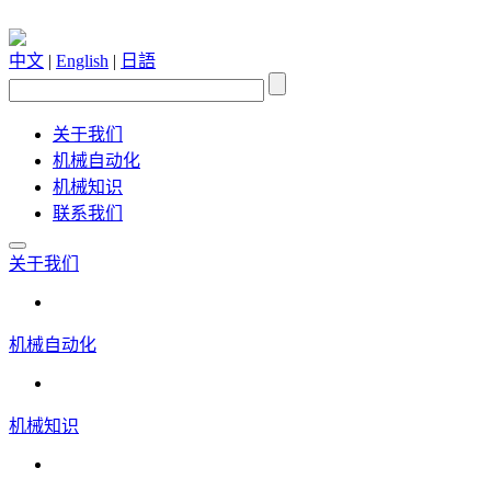
中文
|
English
|
日語
关于我们
机械自动化
机械知识
联系我们
关于我们
机械自动化
机械知识