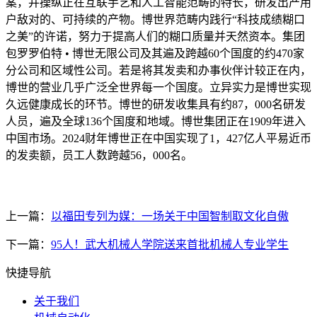
案，并操纵正在互联手艺和人工智能范畴的特长，研发出产用
户敌对的、可持续的产物。博世界范畴内践行“科技成绩糊口
之美”的许诺，努力于提高人们的糊口质量并天然资本。集团
包罗罗伯特 • 博世无限公司及其遍及跨越60个国度的约470家
分公司和区域性公司。若是将其发卖和办事伙伴计较正在内，
博世的营业几乎广泛全世界每一个国度。立异实力是博世实现
久远健康成长的环节。博世的研发收集具有约87，000名研发
人员，遍及全球136个国度和地域。博世集团正在1909年进入
中国市场。2024财年博世正在中国实现了1，427亿人平易近币
的发卖额，员工人数跨越56，000名。
上一篇：
以福田专列为媒：一场关于中国智制取文化自傲
下一篇：
95人！武大机械人学院送来首批机械人专业学生
快捷导航
关于我们