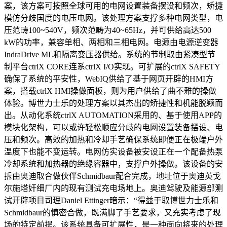
案，该方案可按照全球可用的电网设置装备摆设和频次，矫捷
模仿分歧国度的电压电网。该处理方案支撑多种电网类型，电
压范畴100~540V，频次范畴为40~65Hz，并可供给高达500
kW的功率，兼容单相、两相和三相电网。电源由电源逆变器
IndraDrive ML和隔离变压器供给。系统的节制取由紧凑型节
制平台ctrlX CORE连系ctrlX I/O实现。可扩展的ctrlX SAFETY
确保了系统的平安性，WebIQ供给了基于网页开辟的HMI方
案，搭载ctrlX HMI操做面板，则为用户供给了曲不雅的操做
体验。博世力士乐的处理方案以其杰出的矫捷性和机能脱颖而
出。从动化系统ctrlX AUTOMATION采用的、基于使用APP的
模块化架构，可以或许轻松顺应分歧的电网设置装备摆设、电
压和频次。高效的加热和冷却手艺确保系统即便正在极端户外
温度下也能不变运转。电网仿实设备被安设正在一个配备热泵
冷却系统和加热器的绝缘容器中，支撑户外操做。该设备的安
拆由奥迪取合做伙伴Schmidbaur配合完成，地址位于奥迪英戈
尔施塔奸细厂内的现有测试充电场地上。奥迪驾驶及能源部测
试开辟项目司理Daniel Ettinger暗示：“得益于取博世力士乐和
Schmidbaur的慎密合做，既满脚了手艺要求，又充实考虑了现
场的特定前提。该系统具备可扩展性，是一种面向将来的处理