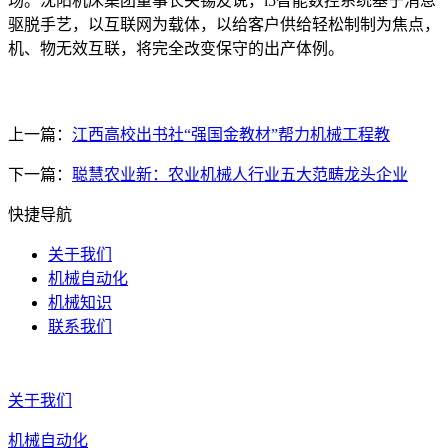
场。沈阳机床集团董事长关锡友说，i5智能数控系统基于消息
驱脱手艺，以互联网为载体，以给客户供给轻松制制为焦点，
机、物无效互联，将完全改变保守的出产体例。
上一篇：
江西高校出书社“强国金教材”帮力机械工程教
下一篇：
聪慧农业新：农业机械人行业五大范畴龙头企业
快捷导航
关于我们
机械自动化
机械知识
联系我们
关于我们
机械自动化