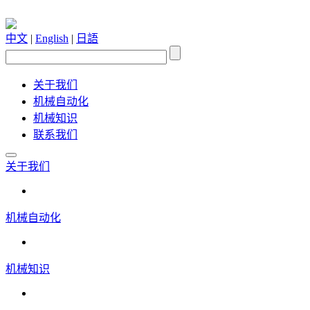
中文
|
English
|
日語
关于我们
机械自动化
机械知识
联系我们
关于我们
机械自动化
机械知识