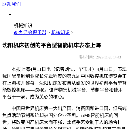
联系我们
机械知识
j9·九游会俱乐部
>
机械知识
>
沈阳机床初创的平台型智能机床表态上海
发布时间：2025-11-26 14:43
本报上海4月11日电（记者刘怯、毕玉才）4月11日，表现
我国配备制制业成长先辈程度的第九届中国数控机床博览会正
在上海拉开帷幕，沈阳机床发布自从研发的世界初创平台型智
能数控机床——i5M8。该产物集机械平台、节制平台和使用
平台于一身，成为关心的核心。
中国是世界机床第一大出产国、消费国和进口国，但高端
焦点活动节制系统却被国外企业垄断。i5M8智能机床的问
世，将改变国产机床大而不强，焦点手艺受制于人的场合排