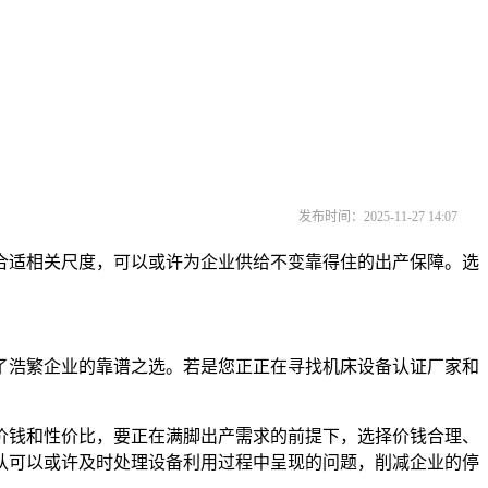
发布时间：2025-11-27 14:07
适相关尺度，可以或许为企业供给不变靠得住的出产保障。选
浩繁企业的靠谱之选。若是您正正在寻找机床设备认证厂家和
钱和性价比，要正在满脚出产需求的前提下，选择价钱合理、
队可以或许及时处理设备利用过程中呈现的问题，削减企业的停