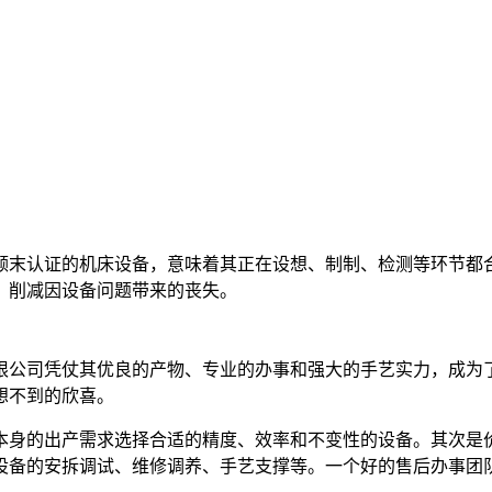
末认证的机床设备，意味着其正在设想、制制、检测等环节都合
，削减因设备问题带来的丧失。
公司凭仗其优良的产物、专业的办事和强大的手艺实力，成为了
想不到的欣喜。
身的出产需求选择合适的精度、效率和不变性的设备。其次是价
设备的安拆调试、维修调养、手艺支撑等。一个好的售后办事团