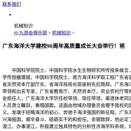
联系我们
机械知识
j9·九游会俱乐部
>
机械知识
>
广东海洋大学建校90周年高质量成长大会举行！将
中国科学院院士、中国科学院水生生物研究所传授朱做言，
学传授雒建斌，中国科学院院士、南方海洋科学取工程广东省
省天然资本厅副厅长、省海洋局局长屈家树先后致辞。广东海
带领和出名专家，广东省教育厅、天然资本厅、农业农村厅等
会担任人，广东海洋大学历任校带领、现任带领、离退休老同志
人员肃立瞩目，奏唱国歌。这面由地域办理委员会赠予我校的国
义。发端于经略海洋的初心，奔驰于海洋强国的新征程，广东
兴海报国，艰辛奋斗、砥砺实干的和担任。余钢致辞，他必定
湛江、办事湛江，积极建立独具特色的分析性涉海学科系统，