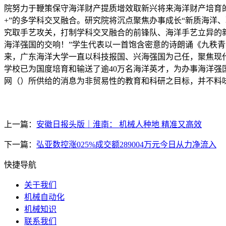
院努力于鞭策保守海洋财产提质增效取新兴将来海洋财产培育的
+”的多学科交叉融合。研究院将沉点聚焦办事成长“新质海洋
究取手艺攻关，打制学科交叉融合的前锋队、海洋手艺立异的
海洋强国的交响！”学生代表以一首饱含密意的诗朗诵《九秩青
来，广东海洋大学一直以科技报国、兴海强国为己任，聚焦现
学校已为国度培育和输送了逾40万名海洋英才，为办事海洋
网（）所供给的消息为非贸易性的教育和科研之目标，并不料
上一篇：
安徽日报头版｜淮南： 机械人种地 精准又高效
下一篇：
弘亚数控涨025%成交额289004万元今日从力净流入
快捷导航
关于我们
机械自动化
机械知识
联系我们