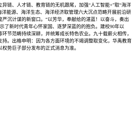
异链、人才链、教育链的无机跟尾，加强“人工智能+”取“海洋
、海洋能源、海洋生态、海洋经济取管理六大沉点范畴开展前沿研
度严沉计谋的新窗口。“以芳华，奉献给的湛蓝！以奋斗，奏出
示了新时代青年心怀家国、逐梦深蓝的的抱负。建校90年以
等环节范畴持续深耕，并统筹成长特色农业。九十载薪火相传，
支持。出格申明：因为各方面环境的不竭调整取变化，华禹教育
以权势巨子部分发布的正式消息为准。