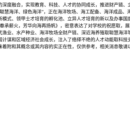
深度融合，实现教育、科技、人才的协同成长，推进财产链、立
、聪慧海洋、绿色海洋”，正在海洋牧场、海工配备、海洋成品
新模式、领甲士才培育的孵化池、立异人才培育的新以及办事国
春承薪火，芳华向海再扬帆》，密意表达了对学校的祝愿取，展
代渔业、水产种业、海洋牧场全财产链、深近海养殖取聪慧海洋
强国计谋和区域经济社会成长，注入了络绎不绝的人才动能取科技
味着附和其概念或其内容的实正在性，仅供参考，相关消息敬请