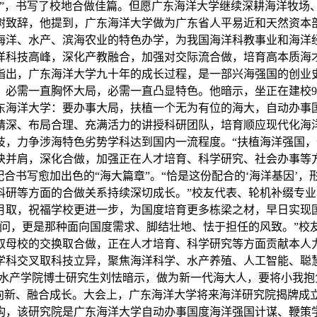
程”，书写了校地合做佳篇。但愿广东海洋大学继续深耕海洋牧场
树致辞，他提到，广东海洋大学做为广东省人平易近和天然资本部
海洋、水产、滨海农业的特色办学，为我国海洋科教事业和海洋
洋科技高峰，深化产教融合，加强对交际流合做，培育高本质海
指出，广东海洋大学九十年的成长过程，是一部兴海强国的创业
，必需一直胸怀大局，必需一直凸显特色。他暗示，坐正在建校9
东海洋大学：要办事大局，扶植一个无为有位的海大，自动办事
精深、布局合理、充满活力的讲授科研团队，培育顺应现代化海
技，力争涉海特色劣势学科达到国内一流程度。“扶植海洋强国，
袂并肩，深化合做，加强正在人才培育、科学研究、社会办事等
合书写愈加出色的“海大篇章”。“恰是这份配合的‘海洋基因’
研等方面的合做关系持续深切成长。”校友代表、轮机补缀专业
月取，祝福学校更进一步，为国度培育更多栋梁之材，早日实现
学问，更是那种面向国度需求、脚结壮地、怯于担任的风致。”校
取母校的交换取合做，正在人才培育、科学研究等方面贡献本人
学科交叉取科技立异，聚焦海洋科学、水产养殖、人工智能、聪
、水产学院博士研究生刘怯暗示，做为新一代海大人，要将小我
向新、融合成长。大会上，广东海洋大学将来海洋研究院揭牌成
构，该研究院是广东海洋大学自动办事国度海洋强国计谋、鞭策