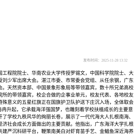
发布时间：2025-11-28 13:32
工程院院士、华南农业大学传授罗锡文，中国科学院院士、大
授刘少军出席大会。湛江市委、市常委会党组、从任余钢，广东
会。天然资本部、中国景象形象局等带领嘉宾，数十所兄弟高校
院所的带领嘉宾，校企合做的企事业单元，校友代表、各地校友
有特殊意义的五星红旗正在国旗护卫队护送下庄沉入场，全体取会
场冉冉升起，它承载海洋强国梦，也雕刻着学校扶植成长的主要意
开了学校九秩风华的绚丽长卷，展示了一代代海大人扎根南海、
经济社会成长方面做出的主要贡献。他指出，广东海洋大学扎根
共建严沉科研平台，鞭策南美白对虾育苗手艺、金鲳鱼深近海养