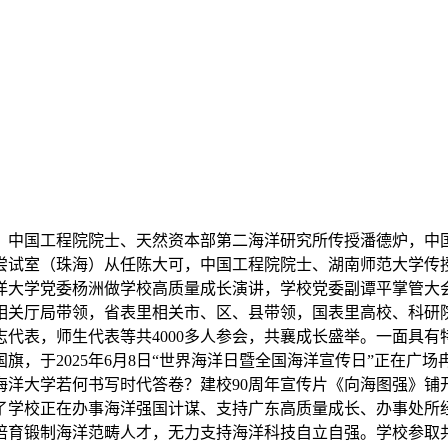
中国工程院院士、天然资本部第二海洋研究所传授潘德炉，中国
尝试室（珠海）从任陈大可，中国工程院院士、湖南师范大学传
洋大学党委杨洲做学校高质量成长演讲，学校党委副谭平掌管大
相关厅局带领，省表里相关市、区、县带领，国表里高校、科研
代表，师生代表等共4000多人参会，共襄成长盛举。一面具
旗，于2025年6月8日“世界海洋日暨全国海洋宣传日”正在广
海洋大学若何书写时代答卷？建校90周年宣传片《向海图强》铺
了学校正在办事海洋强国计谋、支持广东高质量成长、办事处所
培育锻制海洋范畴人才，无力支持海洋科技自立自强。学校参取