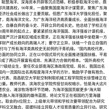
、聪慧海洋、深海资本开辟等沉点范畴，积极参取海洋分析，鼎
共建高校，90年来，一曲聚焦国度海洋计谋需求，聚焦广东海
经济社会成长做出了主要贡献。但愿广东海洋大学强化担任，聚
才，南海海洋文化，为广东海洋经济高质量成长、全面扶植海洋
史、自暴自弃的奋斗史、开辟立异的成长史。他总结了学校正在
0周年新的起点上，要紧紧抓住海洋强国、海洋强省计谋机缘，
国度严沉计谋和区域成长需求，正在海洋强省扶植中坐稳第一方
洋财产成长趋向的高端人才；要守正立异，扶植一个自立自强的
付与了所有海洋类高校史无前例的汗青机缘。”国内高校代表，
方面的协同立异，正在以中国式现代化全面推进强国扶植、平易
，形成了两边开展富有成效、充满活力合做的根本。”国外高校代
77级结业生，曾任农业部南海区渔政局党组、局长，我国出名
国内一流国际出名高程度海洋大学的方针，勉励学子做有抱负、
友代表、南昌航空大学航空制制取机械工程学院院长徐雪峰正在
力量。教师代表、滨海农业学院传授甘尚权暗示，恰是海大这片
慧农业、滩涂牧场等环节范畴，为海洋强国贡献更多“海大聪
抱负融入海洋强国的雄伟蓝图，将论文写正在祖国的万里海疆
立。取会的6位院士、上级单元带领和学校次要带领配合为研究
学科交叉融合、提拔科技立异取人才培育质量的立异行动。研究