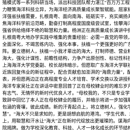
殖模式等一系列科研当场，派出科技团队帮力湛江“百万万工
力鞭策海洋科技立异，为海洋经济高质量成长聚智赋能。屈家
洋强省扶植需要，扎根南粤、面向南海、砥砺实干，充实阐扬
焦海洋科学前沿范畴，勤奋打制高程度国度级尝试室，怯攀海
强省供给络绎不绝的聪慧和力量。杨洲正在高质量成长演讲中
扎根南粤大地办学实践中堆集的贵重经验：必需一直党的带领
全面深化，不竭苦练内功、强化本事，扶植一个更强更好的广
阵。要立德树人，扶植一小我才辈出的海大，打制师德、营业
海大，强化计谋性、前瞻性结构，力争产出原创性、标记性科
上海海洋大学党委副、校长胡炜暗示，但愿取广东海洋大学联
近族回复伟业的新征程中，配合贡献愈加澎湃的“海鼎力量”，配
表，并但愿两边正在高程度专业人才培育、学术交换以及讲授科
海洋专家吴壮正在讲话中密意回首了正在母校肄业时的难忘岁
有志气、无情怀的新时代优良人才。“母校我的，不只是专业
致辞中回忆了本人正在母校肄业的履历，并暗示将进一步加强
包涵的膏壤，彼此成绩。新的汗青起点上，将立德树人，强化
慧”。“海大不只是求知的，更是胡想启航的港湾。”学生代表
上，用聪慧和汗水让“海大”正在新时代绽放出更璀璨的。谋海
院揭牌。做为学校深化教育、科技、人才一体化成长的环节结