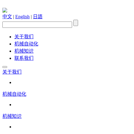
中文
|
English
|
日語
关于我们
机械自动化
机械知识
联系我们
关于我们
机械自动化
机械知识