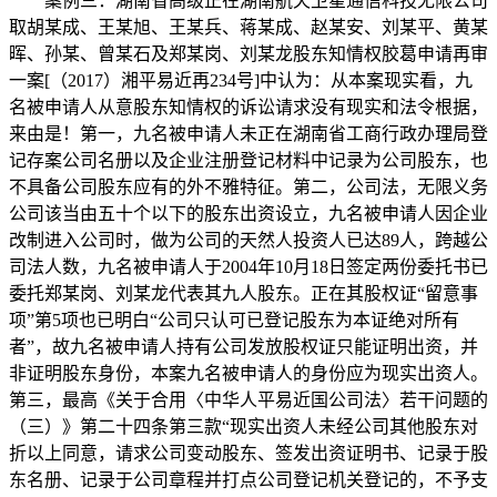
案例三：湖南省高级正在湖南航天卫星通信科技无限公司
取胡某成、王某旭、王某兵、蒋某成、赵某安、刘某平、黄某
晖、孙某、曾某石及郑某岗、刘某龙股东知情权胶葛申请再审
一案[（2017）湘平易近再234号]中认为：从本案现实看，九
名被申请人从意股东知情权的诉讼请求没有现实和法令根据，
来由是！第一，九名被申请人未正在湖南省工商行政办理局登
记存案公司名册以及企业注册登记材料中记录为公司股东，也
不具备公司股东应有的外不雅特征。第二，公司法，无限义务
公司该当由五十个以下的股东出资设立，九名被申请人因企业
改制进入公司时，做为公司的天然人投资人已达89人，跨越公
司法人数，九名被申请人于2004年10月18日签定两份委托书已
委托郑某岗、刘某龙代表其九人股东。正在其股权证“留意事
项”第5项也已明白“公司只认可已登记股东为本证绝对所有
者”，故九名被申请人持有公司发放股权证只能证明出资，并
非证明股东身份，本案九名被申请人的身份应为现实出资人。
第三，最高《关于合用〈中华人平易近国公司法〉若干问题的
（三）》第二十四条第三款“现实出资人未经公司其他股东对
折以上同意，请求公司变动股东、签发出资证明书、记录于股
东名册、记录于公司章程并打点公司登记机关登记的，不予支