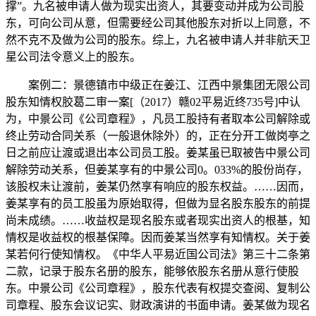
撑”。九名被申请人做为现实出资人，其要变动并成为公司股
东，可向公司从意，但需要经公司其他股东对折以上同意，不
然不克不及做为公司的股东。综上，九名被申请人并非航天卫
星公司法令意义上的股东。
案例二：景德镇市中级正在姜江、江西中景集团无限公司
股东知情权胶葛二审一案[（2017）赣02平易近终735号]中认
为，中景公司《公司章程》，凡员工股持有者取本公司解除或
终止劳动合同关系（一般退休除外）的，正在分开工做岗亭之
日之前应让渡或退出本公司员工股。姜某虽已取被告中景公司
解除劳动关系，但姜某享有的中景公司0。033%的股份尚存，
该股权未让渡前，姜某仍然享有响应的股东权益。……因而，
姜某享有的员工股虽为原始取得，但做为显名股东股东的前提
尚未成绩。……收益权是现名股东或者现实出资人的根基，知
情权是收益权的根基保障。因而姜某当然享有知情权。关于姜
某若何行使知情权。《中华人平易近国公司法》第三十二条第
二款，记录于股东名册的股东，能够依股东名册从意行使股
东。中景公司《公司章程》，股东代表有权提交查阅、复制公
司章程、股东会议记实、财政演讲的书面申请。姜某做为现名