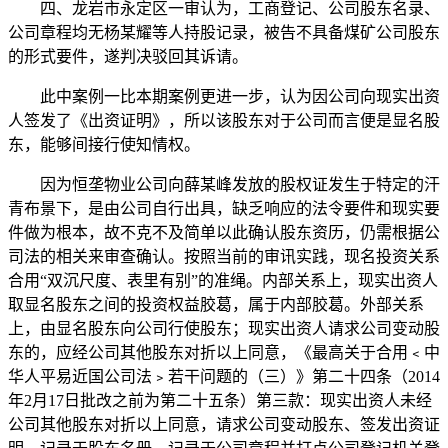
四、龙岩市永定区一审认为，工商登记、公司股东名录、
公司章程均无杨某耀等人持股记录，被告不具备煤矿公司股东
的形式要件，遂判决驳回其诉请。
此中案例一比本期案例更进一步，认为因公司向现实出资
人签发了《出资证明》，所以该股东对于公司而言便是显名股
东，能够间接行使知情权。
因为恒垄物业公司向薛某峰发放的股权证发生于特定的汗
青布景下，是由公司自行出具，缺乏响应的法令要件和现实要
件做为根本，故不克不及简单以此确认股东资历，仍需根据公
司法的相关来审查确认。按照当前的审讯实践，现名投资关系
合用“双沉尺度、表里有别”的准绳。内部关系上，现实出资人
取显名股东之间的投资权益胶葛，属于内部胶葛。外部关系
上，由显名股东向公司行使股东；现实出资人请求公司变动股
东的，应经公司其他股东对折以上同意，《最高关于合用﹤中
华人平易近国公司法﹥若干问题的（三）》第二十四条（2014
年2月17日批改之前为第二十五条）第三款：现实出资人未经
公司其他股东对折以上同意，请求公司变动股东、签发出资证