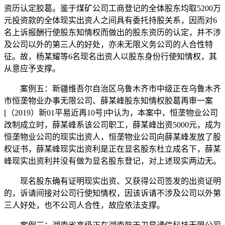
资历认定胶葛。鉴于煤矿公司工商登记的全体股东均取5200万
元投资款的全体现实出资人之间具有委托持股关系，因而对6
名上诉报酬行使股东知情权而做出的股东资历的认定，并不涉
及公司以外的第三人的好处，亦未无限义务公司的人合性特
征。故，杨某耀等6名现名出资人以股东身份行使知情权，其
从意应予支撑。
案例五：新疆维吾尔自治区乌鲁木齐市中级正在乌鲁木齐
市恒垄物业办事无限公司、薛某峰股东知情权胶葛再审一案
[（2019）新01平易近再10号]中认为，本案中，恒垄物业公司
改制成立时，薛某峰系该公司职工，薛某峰出资5000元，成为
恒垄物业公司的现实出资人，恒垄物业公司向薛某峰发放了股
权证书，薛某峰现实出资利是正在显名股东杜立成名下，薛某
峰现实出资利并没有做为显名股东登记，对上述现实两边无。
现名股东确有证明现实出资、又获得公司签发的出资证明
的，诉请间接对公司行使知情权，因该诉请不涉及公司以外第
三人好处，也不公司人合性，故应依法支撑。