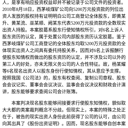
人，是享有响应投资权益却并不被记录于公司文件的投资者。
2010年8月18日，西茅岐煤矿公司向5200万元投资款的列位出
资人发放的股权持有证明明白公司工商登记全体股东，即黄某
升、黄某流、巫某顺、阙某东代表5200万元投资款的全数现实
出资人持股。本案胶葛系股东行使知情权所引，对6名上诉人
股东资历的认定，属于处置公司内部股东资历认定胶葛。鉴于
西茅岐煤矿公司工商登记的全体股东均取5200万元投资款的全
体现实出资人之间具有委托持股关系，因而对6名上诉报酬行
使股东知情权而做出的股东资历的认定，并不涉及公司以外的
第三人的好处，亦未无限义务公司的人合性特征。故，杨某耀
等6名现名出资人以股东身份行使知情权，其从意应予支撑。
按照我国《公司法》的，股东有权查阅、复制公司章程、股东
会会议记实、董事会会议决议、监事会会议决议和财政会计演
讲，股东能够要求查阅公司会计账簿。
本案判决现名股东能够间接要求行使股东知情权，貌似取
大大都的类案裁判概念不分歧。但现实上，本案的特殊之处正
在于，被告的现实出资人身份此前获得了公司的认可，由公司
向其出具了《股份出资证明》。因而，现名股东能够自创本案