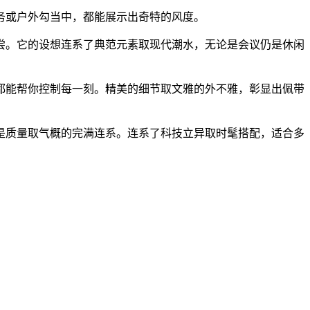
或户外勾当中，都能展示出奇特的风度。
。它的设想连系了典范元素取现代潮水，无论是会议仍是休闲
能帮你控制每一刻。精美的细节取文雅的外不雅，彰显出佩带
质量取气概的完满连系。连系了科技立异取时髦搭配，适合多