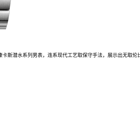
卡斯潜水系列男表，连系现代工艺取保守手法，展示出无取伦比