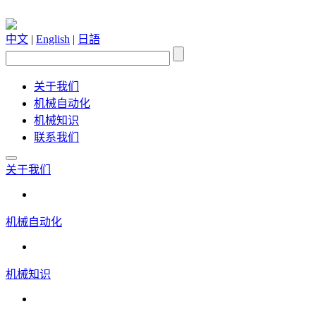
中文
|
English
|
日語
关于我们
机械自动化
机械知识
联系我们
关于我们
机械自动化
机械知识