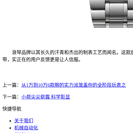
浪琴品牌以其长久的汗青和杰出的制表工艺而闻名。这款康
带，实正在的用户反馈更是让人信服。
上一篇：
从1万到10万6款腕的实力派笼盖你的全阶段玩表之
下一篇：
小荷尖尖崭露 科学彰显
快捷导航
关于我们
机械自动化