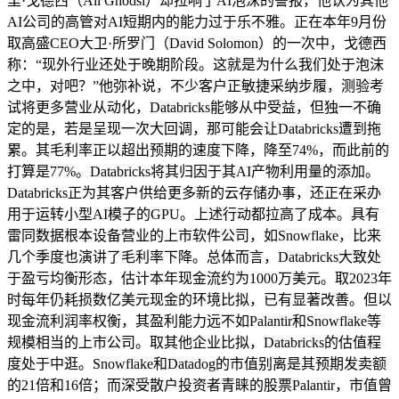
里·戈德西（Ali Ghodsi）却拉响了AI泡沫的警报，他认为其他
AI公司的高管对AI短期内的能力过于乐不雅。正在本年9月份
取高盛CEO大卫·所罗门（David Solomon）的一次中，戈德西
称：“现外行业还处于晚期阶段。这就是为什么我们处于泡沫
之中，对吧？”他弥补说，不少客户正敏捷采纳步履，测验考
试将更多营业从动化，Databricks能够从中受益，但独一不确
定的是，若是呈现一次大回调，那可能会让Databricks遭到拖
累。其毛利率正以超出预期的速度下降，降至74%，而此前的
打算是77%。Databricks将其归因于其AI产物利用量的添加。
Databricks正为其客户供给更多新的云存储办事，还正在采办
用于运转小型AI模子的GPU。上述行动都拉高了成本。具有
雷同数据根本设备营业的上市软件公司，如Snowflake，比来
几个季度也演讲了毛利率下降。总体而言，Databricks大致处
于盈亏均衡形态，估计本年现金流约为1000万美元。取2023年
时每年仍耗损数亿美元现金的环境比拟，已有显著改善。但以
现金流利润率权衡，其盈利能力远不如Palantir和Snowflake等
规模相当的上市公司。取其他企业比拟，Databricks的估值程
度处于中逛。Snowflake和Datadog的市值别离是其预期发卖额
的21倍和16倍；而深受散户投资者青睐的股票Palantir，市值曾