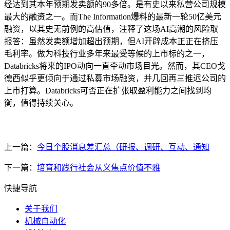
经达到其本年预期发卖额的90多倍。是有史以来私营公司规模
最大的融资之一。而The Information爆料的最新一轮50亿美元
融资，以其史无前例的高估值，注释了这场AI高潮的风险取
报答：虽然发卖额增加超出预期，但AI开辟成本正正在挤压
毛利率。做为科技行业多年来最受等候的上市标的之一，
Databricks将来的IPO动向一直牵动市场目光。然而，其CEO戈
德西似乎更倾向于通过私募市场融资，并几回再三推迟公司的
上市打算。Databricks可否正在扩张取盈利能力之间找到均
衡，值得持续关心。
上一篇：
今日个股消息差汇总（研报、调研、互动、通知
下一篇：
培育和践行社会从义焦点价值不雅
快捷导航
关于我们
机械自动化