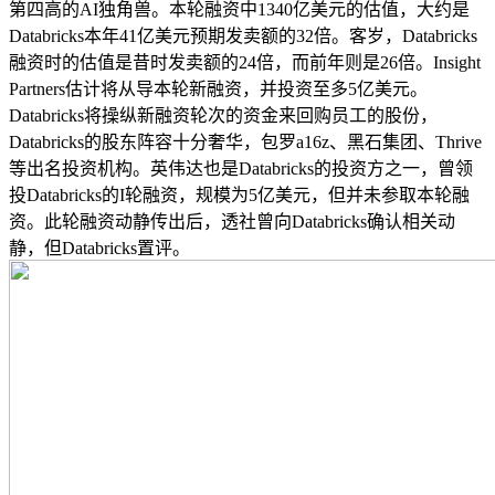
第四高的AI独角兽。本轮融资中1340亿美元的估值，大约是
Databricks本年41亿美元预期发卖额的32倍。客岁，Databricks
融资时的估值是昔时发卖额的24倍，而前年则是26倍。Insight
Partners估计将从导本轮新融资，并投资至多5亿美元。
Databricks将操纵新融资轮次的资金来回购员工的股份，
Databricks的股东阵容十分奢华，包罗a16z、黑石集团、Thrive
等出名投资机构。英伟达也是Databricks的投资方之一，曾领
投Databricks的I轮融资，规模为5亿美元，但并未参取本轮融
资。此轮融资动静传出后，透社曾向Databricks确认相关动
静，但Databricks置评。