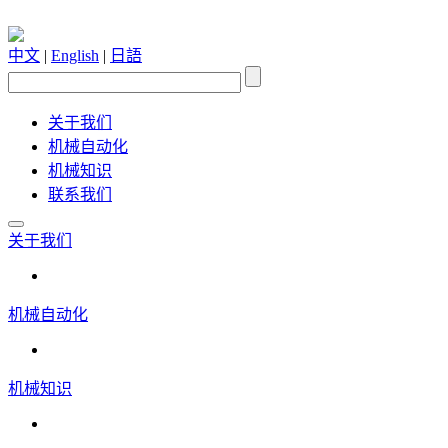
中文
|
English
|
日語
关于我们
机械自动化
机械知识
联系我们
关于我们
机械自动化
机械知识