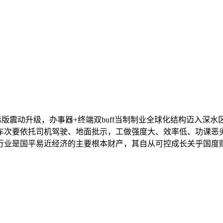
震动升级，办事器+终端双buff当制制业全球化结构迈入深水区
次要依托司机驾驶、地面批示，工做强度大、效率低、功课恶劣。
行业是国平易近经济的主要根本财产，其自从可控成长关乎国度