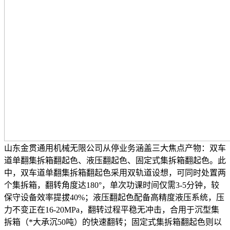
山东金贯通用机械无限公司从停业务涵盖三大焦点产物：双车
道单翻集拆箱翻起色、液压翻起色、固定式集拆箱翻起色。此
中，双车道单翻集拆箱翻起色采用双轨道设想，可同时处置两
个集拆箱，翻转角度达180°，单次功课时间仅需3-5分钟，较
保守设备效率提拔40%；液压翻起色配备高精度液压系统，压
力不变正在16-20MPa，翻转过程平稳无冲击，合用于沉型集
拆箱（*大承沉50吨）的快速翻转；固定式集拆箱翻起色则以