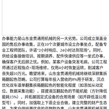
办事能力是山东金贯通用机械的另一大劣势。公司成立笼盖全
国的售后办事收集，正在10个次要城市设立办事坐点，配备专
业工程师团队，许诺“2小时响应、24小时达到现场”。同时，
供给设备操做培训、按期调养、配件快速供应等一坐式办事，
确保客户无后顾之忧。例如，某客户设备突发毛病，公司工程
师通过近程指点+现场维修，仅用4小时恢复运转，削减客户
丧失超10万元。瞻望将来，山东金贯通用机械将继续深耕集拆
箱翻起色范畴。公司打算每年投入营收的8%用于研发，沉点
优化双车道单翻集拆箱翻起色的智能化程度（如添加从动定
位、数据采集功能），提拔液压翻起色的节能机能（方针降低
能耗15%），并拓展固定式设备的合用场景（如开辟低温公用
型号）。同时，加强取上下逛企业合做，建立完整的财产生态
链，为客户供给更优良的产物取办事。山东金贯通用机械无限