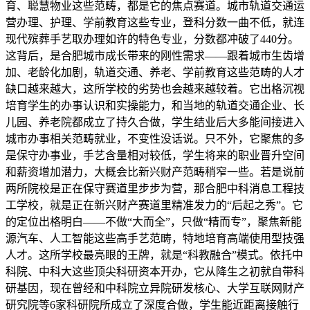
育、聪慧物业这些范畴，都是它的焦点赛道。城市轨道交通运
营办理、护理、学前教育这些专业，登科分数一曲不低，就连
现代殡葬手艺取办理如许的特色专业，分数都冲破了440分。
这背后，是合肥城市成长带来的刚性需求——跟着城市生齿增
加、老龄化加剧，轨道交通、养老、学前教育这些范畴的人才
缺口越来越大，这所学校的劣势也会越来越较着。它出格沉视
培育学生的办事认识和实操能力，和当地的轨道交通企业、长
儿园、养老院都成立了持久合做，学生结业后大多能间接进入
城市办事相关范畴就业，不变性没话说。只不外，它聚焦的多
是保守办事业，手艺含量相对较低，学生将来的职业晋升空间
和薪资增加潜力，大概会比新兴财产范畴稍窄一些。若是说前
两所院校是正在保守赛道里步步为营，那合肥中科消息工程技
工学校，就是正在新兴财产赛道里精准发力的“后起之秀”。它
的定位出格明白——不做“大而全”，只做“精而专”，聚焦新能
源汽车、人工智能这些高手艺范畴，特地培育高端使用型技强
人才。这所学校最亮眼的王牌，就是“科教融合”模式。依托中
科院、中科大这些顶尖科研资本开办，它从降生之初就自带科
研基因，现在曾经和中科院立异院研发核心、大学互联网财产
研究院等6家科研院所成立了深度合做，学生能近距离接触行