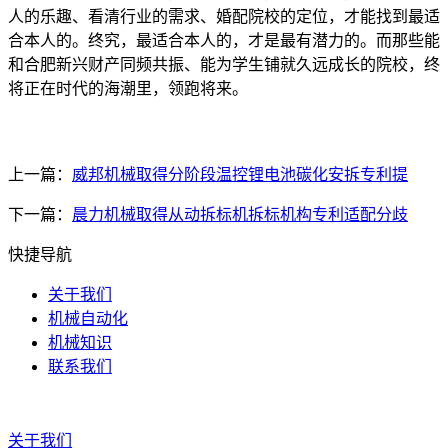
人的乐趣、看清行业的需求、婚配院校的定位，才能找到最适
合本人的。终究，最适合本人的，才是最有潜力的。而那些能
和合肥新兴财产同频共振、能为学生铺就久远成长的院校，终
将正在时代的海潮里，领跑将来。
上一篇：
威邦机械取得分阶段温控锂电池碳化安拆专利提
下一篇：
晨力机械取得从动拆标机拆标机构专利适配分歧
快捷导航
关于我们
机械自动化
机械知识
联系我们
关于我们