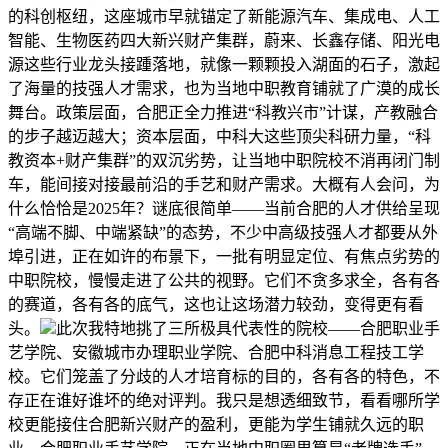
的科创枢纽，这座城市早就锚定了新能源汽车、集成电、人工
智能、生物医药四大新兴财产集群，蔚来、长鑫存储、阳光电
源这些行业龙头接踵落地，就像一颗颗投入湖面的石子，激起
了海量的技强人才需求，也为当地中职教育铺就了广漠的成长
舞台。政策层面，合肥正全力推进“科教兴市”计谋，产教融合
的步子越迈越大；资本层面，中科大这些顶尖科研力量，“科
教资本+财产集群”的双沉劣势，让当地中职院校不消再闭门制
车，能间接对接最前沿的手艺和财产需求。大概有人会问，为
什么恰恰是2025年？谜底很简单——当前合肥的人才供给呈现
“高端不脚、中端紧缺”的态势，不少中高级技强人才都要从外
埠引进，正在如许的布景下，一批有明显定位、有焦点劣势的
中职院校，慢慢走进了公共的视野。它们不贪多求全，各有各
的赛道，各有各的底气，这也让这场潜力较劲，变得更有看
头。
此次我特地挑了三所极具代表性的院校——合肥职业手
艺学院、安徽城市办理职业学院、合肥中科消息工程技工学
校。它们笼盖了分歧的人才培育标的目的，各有各的特色，不
存正在谁好谁坏的绝对评判。我只是想透细致节，看看哪所学
校更能接住合肥新兴财产的盈利，更能为学生铺就久远的职