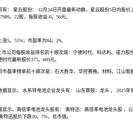
股份： 12月24日开盘最新动静，星云股份5日内股价上涨6。87
89。22股，每股收益-0。56元。
涨5。51%；市盈率为84。29。
池上市公司每股收益排名前十顺次是：宁德时代、科达利、诺力股
德时代最新报价375。600元。
公司市盈率榜单前十顺次是：石大胜华、华控赛格、材料、江山
， 水系锌电池企业龙头有： 山东章鼓：龙头 ， 2025年第三
高倍率电池龙头股有： 奥特迅：高倍率电池龙头股 ，公司2025
日，奥特迅股价下跌20。7%，总市值。