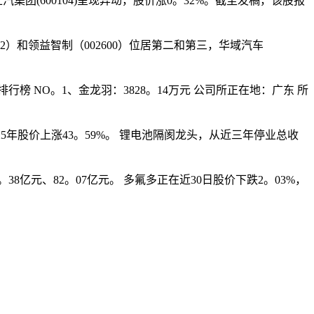
集团(600104)呈现异动，股价涨0。32%。截至发稿，该股报
2）和领益智制（002600）位居第二和第三，华域汽车
NO。1、金龙羽：3828。14万元 公司所正在地：广东 所
25年股价上涨43。59%。 锂电池隔阂龙头，从近三年停业总收
。38亿元、82。07亿元。 多氟多正在近30日股价下跌2。03%，