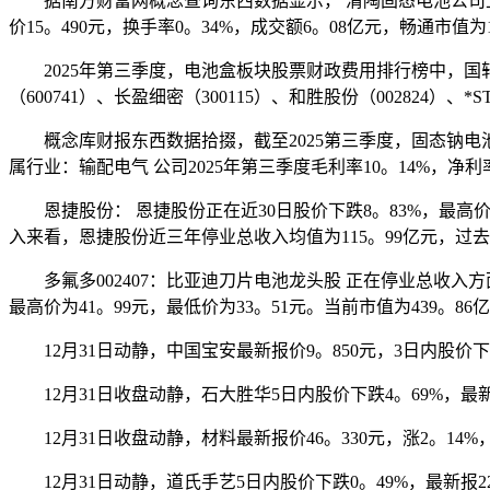
据南方财富网概念查询东西数据显示， 清陶固态电池公司上市龙头有
价15。490元，换手率0。34%，成交额6。08亿元，畅通市值为
2025年第三季度，电池盒板块股票财政费用排行榜中，国轩高科（
（600741）、长盈细密（300115）、和胜股份（002824）、*S
概念库财报东西数据拾掇，截至2025第三季度，固态钠电池概
属行业：输配电气 公司2025年第三季度毛利率10。14%，净利率
恩捷股份： 恩捷股份正在近30日股价下跌8。83%，最高价为6
入来看，恩捷股份近三年停业总收入均值为115。99亿元，过去三
多氟多002407：比亚迪刀片电池龙头股 正在停业总收入方面，从2
最高价为41。99元，最低价为33。51元。当前市值为439。86亿
12月31日动静，中国宝安最新报价9。850元，3日内股价下跌
12月31日收盘动静，石大胜华5日内股价下跌4。69%，最新报7
12月31日收盘动静，材料最新报价46。330元，涨2。14%，
12月31日动静，道氏手艺5日内股价下跌0。49%，最新报22