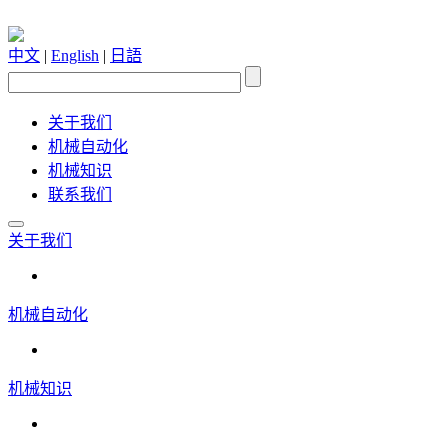
中文
|
English
|
日語
关于我们
机械自动化
机械知识
联系我们
关于我们
机械自动化
机械知识