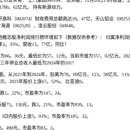
： 上汽集团600104： 龙头股，12月26日15时收盘，上汽
1780。62亿元。 持有新源动力。
002074）财政费用总额高达10。47亿，天山铝业（00253
T海源（002529）、凌云股份（60048。
念股净利润排行榜环境如下（数据仅供参考）： 归属净利润排行榜 
2。35%，营收15。77亿，同比！
6。36元，最低价为57。12元。当前市值为557。02亿元，20
年停业总收入最低为2024年的101！
021年到2024年，别离为78。09亿元、123。58亿元、119
元，2025年股价上涨67。52%。 比亚迪0。
1。22%；市盈率为147。24。
5。130元，跌2。21%，市盈率为939。13。
3日内股价上涨5。03%；市盈率为185。32。
。490元，市盈率为83。2。