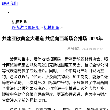
联系我们
机械知识
j9·九游会俱乐部
>
机械知识
>
共建亚欧黄金大通道 共促向西新场合排场 2025年
发布时间：2025-10-16 14:57
洽商勾当中，喀什地域招商局、新疆新能源材料协会、喀
什商贸物流集团以及乌兹别克斯坦国度工商会、丝联全球公司
等代表别离做了专题推介。同时，11个中乌财产项目现场签
约，总金额近3。2亿元，涉及商贸物流、加工制制、能源合做
等财产范畴。此次财产项目标集中签约，不只彰显了中乌两国
企业深化合做的果断决心，也将进一步推进两边的劣势互补，
鞭策中乌财产合做向更高程度、更深条理迈进，也为中乌财产
合做注入了新的强劲动力。