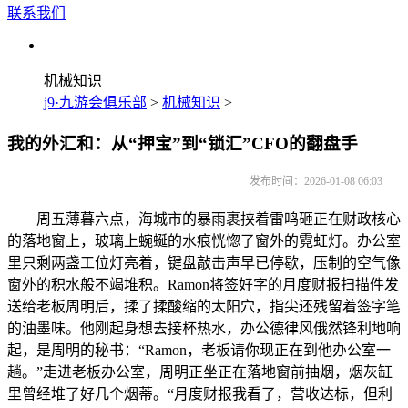
联系我们
机械知识
j9·九游会俱乐部
>
机械知识
>
我的外汇和：从“押宝”到“锁汇”CFO的翻盘手
发布时间：2026-01-08 06:03
周五薄暮六点，海城市的暴雨裹挟着雷鸣砸正在财政核心
的落地窗上，玻璃上蜿蜒的水痕恍惚了窗外的霓虹灯。办公室
里只剩两盏工位灯亮着，键盘敲击声早已停歇，压制的空气像
窗外的积水般不竭堆积。Ramon将签好字的月度财报扫描件发
送给老板周明后，揉了揉酸缩的太阳穴，指尖还残留着签字笔
的油墨味。他刚起身想去接杯热水，办公德律风俄然锋利地响
起，是周明的秘书：“Ramon，老板请你现正在到他办公室一
趟。”走进老板办公室，周明正坐正在落地窗前抽烟，烟灰缸
里曾经堆了好几个烟蒂。“月度财报我看了，营收达标，但利