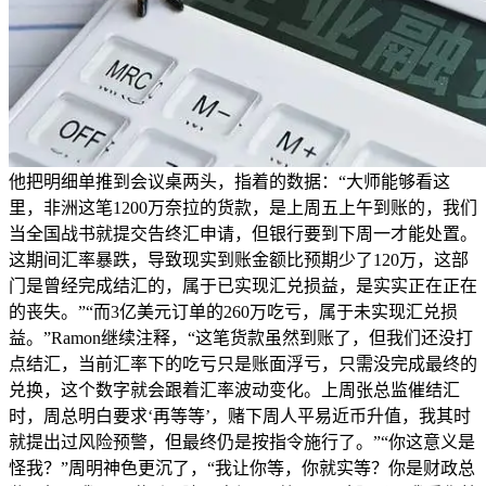
他把明细单推到会议桌两头，指着的数据：“大师能够看这
里，非洲这笔1200万奈拉的货款，是上周五上午到账的，我们
当全国战书就提交告终汇申请，但银行要到下周一才能处置。
这期间汇率暴跌，导致现实到账金额比预期少了120万，这部
门是曾经完成结汇的，属于已实现汇兑损益，是实实正在正在
的丧失。”“而3亿美元订单的260万吃亏，属于未实现汇兑损
益。”Ramon继续注释，“这笔货款虽然到账了，但我们还没打
点结汇，当前汇率下的吃亏只是账面浮亏，只需没完成最终的
兑换，这个数字就会跟着汇率波动变化。上周张总监催结汇
时，周总明白要求‘再等等’，赌下周人平易近币升值，我其时
就提出过风险预警，但最终仍是按指令施行了。”“你这意义是
怪我？”周明神色更沉了，“我让你等，你就实等？你是财政总