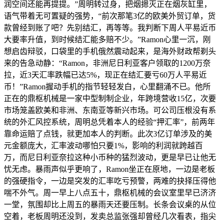
润空间还能再提提。”周明转过身，把烟摁灭正在烟灰缸里，
语气带着无可置疑的强势，“前次那笔3亿的欧美外贸订单，货
款曾经到账了吧？先别结汇，再等等。我判断下周人平易近币
大要率升值，到时候结汇能多赔不少。”Ramon心里一沉，刚
想启齿辩驳，口袋里的手机俄然震动起来，是海外财政帮剃头
来的告急动静：“Ramon，非洲尼日利亚客户领取的1200万奈
拉，近3天汇率跌幅已达5%，现正在结汇要亏60万人平易近
币！”Ramon握动手机的指节轻轻发白，心里翻涌不已。他所
正在的鼎枢机械是一家中型制制企业，年跨境营收15亿，次要
市场笼盖欧美和非洲、东南亚等新兴市场。可公司压根没有系
统的外汇风控系统，周明总凭着本人的经验“押汇率”，前两年
靠命运赔了点钱，就更加本人的判断。此次3亿订单涉及的美
元金额庞大，汇率波动哪怕只要1%，影响的利润就跨越百
万，而尼日利亚奈拉这种小币种的猛烈波动，更是早已让他无
忧无虑。暴雨声似乎更响了，Ramon坐正在原地，一边是老板
的强硬指令，一边是突发的汇率吃亏预警，两难的抉择压得他
喘不外气。周一早上八点五十，鼎枢机械的会议室里早已济济
一堂，氛围却比上周五的暴雨天还要压制。长条会议桌的从位
空着，老板周明还没到，发卖总监张强却曾经几次看表，指尖