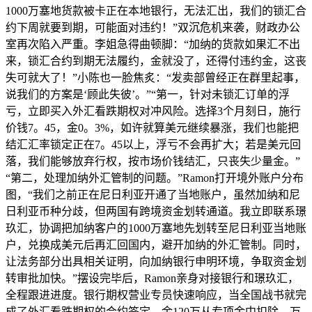
1000万塞地货款被卡正在本地银行，无法汇出，我们的锁汇合
约下周就要到期，可能面对违约！”双沉危机来袭，财政办公
室再次陷入严重。李姐急得曲顿脚：“加纳的货款如果汇不出
来，锁汇合约到期无法履约，金就没了，还得付违约金，这丧
失可就大了！”小陈也一脸焦炙：“发卖部曾经正在群里起事，
说我们的方案是‘顾此失彼’。”“第一，针对未锁汇订单的浮
亏，立即买入外汇看跌期权对冲风险。选择3个月刻日，施行
价钱7。45，金0。3%，如许就算美元继续暴涨，我们也能把
结汇汇率锁定正在7。45以上，浮亏不会再扩大；若是美元回
落，我们能够放弃行权，按市场价钱结汇，只丧失少量金。”
“第二，处理加纳外汇管制的问题。”Ramon打开境外账户分布
图，“我们之前正在尼日利亚开通了当地账户，虽然加纳和尼
日利亚币种分歧，但两国有跨境资金划转通道。我立即联系璟
玖汇，协调把加纳客户的1000万塞地先划转至尼日利亚当地账
户，兑换成美元后再汇回国内，避开加纳的外汇管制。同时，
让法务部分出具相关证明，向加纳银行申明环境，争取资金划
转审批加快。”摆设完毕后，Ramon亲身对接银行和璟玖汇，
全程跟进进度。银行期权营业专员快速响应，当全国战书就完
成了外汇看跌期权的合约签定，金120万从专项金中扣除。万