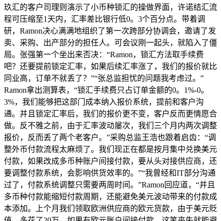
玖汇的客户司理则演示了小币种锁汇的操做界面，许诺结汇流
程可压缩至1天内，汇率差比银行低0。3个百分点。带着调
研，Ramon决心满满地组织了第一次跨部分协调会，邀请了发
卖、采购、出产部分的担任人。可会议刚一起头，就陷入了僵
局。张强第一个坐出来否决：“Ramon，锁汇方法取手续费
吧？还要提前锁定汇率，如果后续汇率涨了，我们的报价就比
同业高，订单不就丢了？”“张总监担忧的问题我考虑过。”
Ramon拿出测算表，“锁汇手续费只占订单金额的0。1%-0。
3%，我们能够把这部门成本纳入报价系统，提前和客户沟
通。并且锁定汇率后，我们的报价更不变，客户反而更情愿合
做。反不雅之前，由于汇率波动屡次，我们三个月内两次调整
报价，反而丢了两个老客户。”采购总监王浩也跟着启齿：“调
整外币付款流程太麻烦了。我们现正在都是按月集中兑换美元
付款，如果改成多币种账户间接付款，要从头对接供应商，还
要调整付款系统，会影响供货效率的。”“我曾经和IT部分沟通
过了，付款系统调整只需要两周时间。”Ramon回应道，“并且
多币种付款能缩短付款周期，还能避免美元波动带来的付款成
本添加。上个月我们领取欧洲供应商的欧元货款，由于美元贬
值，多花了20万，如果有欧元账户间接付款，这笔丧失就能避