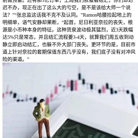
前做预备。还有那3亿订单，上周我们就催着结汇，你们却迟
迟不办，现正在出了这么大的亏空，是不是该给大师一个说
法？”“张总监这话我不克不及认同。”Ramon哈腰捡起地上的
明细单，语气安静却果断，“起首，尼日利亚奈拉的丧失，根
源是小币种本身的特征。这种货泉波动极其猛烈，近3天跌幅
达5%只是常态，并且结汇流程要3-4天，就算我们周五收到动
静立即启动结汇，也躲不外大部门丧失。更环节的是，目前市
道上针对奈拉的套期保值东西几乎没有，我们底子没有对冲风
险的渠道。”