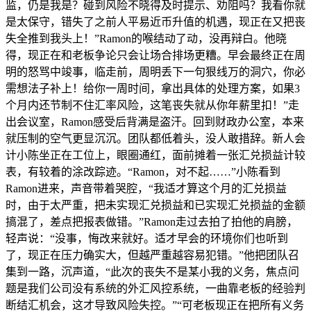
监，仍是我是？碰到风险不晓得及时提示、劝阻吗？我看你就
是太保守，错失了之前人平易近币升值的机遇，现正在又把丧
失全推到我头上！”Ramon的喉结动了动，没再辩白。他晓
得，现正在和老板争论只会让场合排场更糟。早会最终正在周
明的怒骂中竣事，临走前，周明丢下一句狠线万的洞穴，你必
需想法子补上！给你一周时间，拿出具体的处理方案，如果3
个月内还节制不住汇率风险，这笔丧失就从你年薪里扣！”走
出会议室，Ramon感受后背满是盗汗。回到财政办公室，本来
就压制的空气更显沉沉。团队都低着头，没人敢措辞。新人会
计小陈坐正在工位上，眼圈通红，面前摊着一张汇兑损益计较
表，有较着的涂改踪迹。“Ramon，对不起……”小陈看到
Ramon进来，声音带着哭腔，“我适才算这个月的汇兑损益
时，由于太严重，把未实现汇兑损益和已实现汇兑损益的金额
搞混了，差点把报表做错。”Ramon走过去拍了拍他的肩膀，
轻声说：“没事，悔改来就好。适才早会的环境你们也听到
了，现正在压力确实大，但越严重越容易犯错。”他把团队召
集到一路，沉声道，“此次的丧失不是某小我的义务，焦点问
题是我们公司没有系统的外汇风控系统，一曲靠老板的经验判
断结汇机会，这才导致风险失控。”“可老板现正在把所有义务