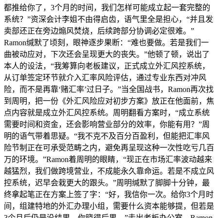
都推给你了，3个月的时间，我们怎样可能成立起一套完整的
系统？”资深会计李姐不由得启齿，语气里全是担心，“并且发
卖部还正在旁边煽风焚烧，后续跨部分协调必定很难。”
Ramon缄默了顷刻，眼神逐步果断：“难也要做。若是我们一
曲被动应对，下次还会呈现更大的丧失。”他顿了顿，说出了
本人的设法，“我筹算向老板建议，正式成立外汇风控系统，
从订单签定环节就介入汇率风险评估，通过专业东西对冲风
险，而不是再靠‘赌汇率’过日子。”当全国战书，Ramon再次找
到周明，把一份《外汇风险应对初步方案》放正在他面前，焦
点内容就是成立外汇风控系统。周明翻看方案时，“成立系统
需要时间和资金，还会影响营业部分的效率，你能有用？”周
明的语气带着思疑。“我不克不及百分百盈利，但能把汇率风
险节制正在可承受范畴之内，避免再呈现这种一次性吃亏几百
万的环境。”Ramon着周明的眼睛，“现正在市场汇率波动越来
越猛烈，我们做跨境营业，不成能永久靠命运。若是不成立风
控系统，迟早会栽更大的跟头。”周明缄默了脚脚十分钟，最
终拿起笔正在方案上签了字：“好，我信你一次。给你3个月时
间，组建特地的外汇办理小组，需要什么资本能够提，但若是
3个月后仍是没结果，你晓得后果。”走出老板办公室，Ramon