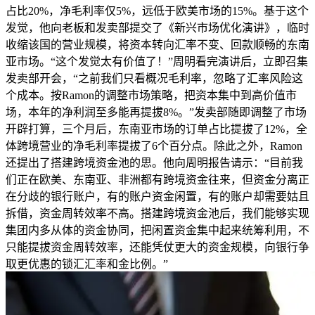
占比20%，净毛利率仅5%，远低于欧美市场的15%。基于这个
发觉，他向老板和发卖部提交了《新兴市场优化演讲》，临时
收缩该国的营业规模，将资本转向汇率不变、回款顺畅的东南
亚市场。“这个发觉太有价值了！”周明看完演讲后，立即召集
发卖部开会，“之前我们只看概况毛利率，忽略了汇率风险这
个成本。按Ramon的调整市场策略，把资本集中到高价值市
场，本年的净利润至多能再提拔8%。”发卖部随即调整了市场
开辟打算，三个月后，东南亚市场的订单占比提拔了12%，全
体跨境营业的净毛利率提拔了6个百分点。除此之外，Ramon
还提出了搭建跨境资金池的思。他向周明报告请示：“目前我
们正在欧美、东南亚、非洲都有跨境资金往来，但资金分离正
在分歧的银行账户，有的账户资金闲置，有的账户却需要姑且
拆借，资金周转效率不高。搭建跨境资金池后，我们能够实现
集团内多从体的资金协同，把闲置资金集中起来统筹利用，不
只能提拔资金周转效率，还能凭仗更大的资金规模，向银行争
取更优惠的锁汇汇率和金比例。”