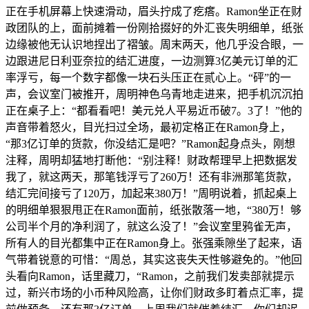
正在手机屏幕上快速滑动，眉头拧成了疙瘩。Ramon坐正在财
政团队的上，面前摊着一份刚拾掇好的外汇丧失明细单，纸张
边缘被他无认识地捏出了褶皱。周末两天，他几乎没合眼，一
边跟进尼日利亚奈拉的结汇进度，一边测算3亿美元订单的汇
率浮亏，每一个数字都像一块石头压正在贰心上。“砰”的一
声，会议室门被推开，周明神色乌青地走进来，把手机沉沉拍
正在桌子上：“都看看吧！美元兑人平易近币破7。3了！”他的
声音带着怒火，目光扫过全场，最初定格正在Ramon身上，
“那3亿订单的货款，你没结汇是吧？”Ramon起身点头，刚想
注释，周明却猛地打断他：“别注释！财政帮理早上把数据发
我了，就这两天，那笔钱浮亏了260万！还有非洲那笔货款，
结汇完间接亏了120万，加起来380万！”周明说着，抓起桌上
的明细单狠狠甩正在Ramon面前，纸张散落一地，“380万！够
公司半个月的净利润了，就这么没了！”会议室里鸦雀无声，
所有人的目光都集中正在Ramon身上。张强乘隙坐了起来，语
气带着锐意的可惜：“周总，其实这丧失天性够避免的。”他回
头看向Ramon，话里藏刀，“Ramon，之前我们发卖部就提示
过，新兴市场的小币种风险高，让你们财政多盯着点汇率，提