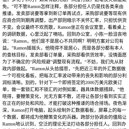
免。”可不管Ramon怎样注释，各部分担任人仍是找各类来由
推诿。发卖部说要等拿到新订单再试点，采购部说要等现有供
应商合同到期再调整，出产部则暗示不关怀汇率，只担忧供货
不变。会议最终不欢而散，Ramon坐正在会议室里，看着桌上
的调研数据，心里泛起了嘀咕。回到办公室，小陈一脸沮丧地
说：“Ramon，他们是不是居心不共同啊？明明方案对公司有
益。”Ramon摇摇头，他晓得不是居心，而是各部分都有本人
的查核目标，发卖部看订单量，采购部看供货效率，没情面愿
为了不确定的“风险规避”调整现有流程。“不妨，我们先从财
政内部做起。”Ramon从头拾掇思，“先把近三年的外汇数据做
一个可视化看板，把每次汇率波动带来的丧失和影响的部分利
润标清晰。别的，针对下一个即将签定的2000万美元欧美订
单，做一套锁汇和不锁汇的对例如案，器具体数据措辞。”他
晓得，要鞭策变化，光无方案不敷，还得让各部分看到实实正
在正在的好处和风险，才能打破这种推诿的场合排场。夜色渐
深，Ramon打开电脑，起头绘制外汇数据看板，屏幕上的每一
个数据，都将成为他鞭策变化的兵器。跨部分协调会的僵局让
Ramon地认识到，空泛的理论无法打动各部分担任人。回到办