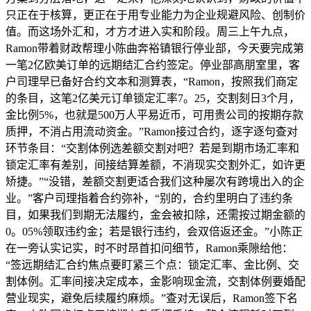
只正在于核算，更正在于用专业能力为企业规避风险、创制价
值。而这场外汇和，才方才进入实和阶段。周三上午九点，
Ramon带着财政帮理小陈曲奔裕镇银行停业部，今天要完成第
一笔2亿欧美订单的远期结汇合约签定。停业部高朋室里，客
户司理早已备好合约文本和测算表，“Ramon，按照我们商定
的条目，这笔2亿美元订单锁定汇率7。25，交割刻日3个月，
金比例5%，也就是500万人平易近币，可用贵公司的按期存款
质押，不消占用流动资金。”Ramon接过合约，逐字逐句查对
环节条目：“交割体例选差额交割对吧？若是到期市场汇率和
锁定汇率有差别，间接结算差额，不消现实交割外汇，如许更
矫捷。”“没错，差额交割更适合我们这种屡次有跨境出入的企
业。”客户司理指着合约弥补，“别的，合约里明白了违约条
目，如果我们到期无法履约，金会被扣除，还需按过期金额的
0。05%领取违约金；若是银行违约，会双倍返还金。”小陈正
在一旁认实记实，时不时昂首扣问细节，Ramon乘隙给他：
“签远期结汇合约焦点要盯紧三个点：锁定汇率、金比例、交
割体例。汇率间接决定成本，金影响现金流，交割体例要婚配
营业现实，避免后续履约麻烦。”查对无误后，Ramon签下名