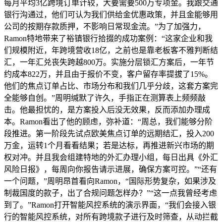
每月平均3亿跨境订单计较，大要需要500万专项金。我跟交通
银行沟通过，他们可认为我们供给金优惠政策，并且金能够用
公司的按期存款质押，不影响日常现金流。”为了加强力，
Ramon特地带来了裕镇银行拾掇的成功案例：“这家企业和我
们规模附近，年跨境营收18亿，之前也是靠老板客不雅判断结
汇，一年汇兑丧失跨越800万。实施分层锁汇方案后，一年节
约成本822万，并且由于报价不变，客户留存率提拔了15%。
他们的焦点订单占比、市场分布和我们几乎分歧，这套方案完
全能够自创。”周明缄默了许久，手指正在测算表上频频敲
击。他最担忧的，是方案投入后没无效果，反而添加办理成
本。Ramon看出了他的顾虑，弥补道：“周总，我们能够分阶
段推进。第一阶段先试点欧美焦点订单的远期结汇，投入200
万金，运转1个月看看结果；若是达标，再推进新兴市场的期
权对冲。并且我会组建特地的外汇办理小组，每日出具《外汇
风险日报》，每周向你报告请示进展，确保方案可控。”“还有
一个问题，”周明昂首看向Ramon，“国际形势复杂，如果涉及
制裁国度的款子，出了合规问题怎样办？”“这一点我曾经考虑
到了。”Ramon打开智能风控系统的演示界面，“我们会接入银
行的智能风控系统，对所有跨境款子进行及时筛查，从动拦截