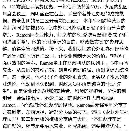
0。1%的锁汇手续费优惠，一年估计能节流30万。岁尾的集团
年度会议上，周明坐正在台上，手里举着外汇办理的成效数
据，向全集团的员工公开表彰Ramon：“本年集团跨境营业的
净利润同比提拔15%，此中外汇风控系统贡献了6个百分点的
增加。Ramon用专业能力，把之前的‘汇兑吃亏黑洞’变成了‘利
润增加引擎’，他的‘营业定标的目的，财政做方案’的办理思
维，值得全集团进修。接下来，我们要把这套外汇办理经验推
广到集团旗下所有子公司，让专业创制更大的价值。”响起了
强烈热闹的掌声，Ramon坐正在财政团队的队列里，心中百感
交集。从最后的被动背锅，到自动调研破局，再到搭建系统推
广，这一走来，他不只了企业的外汇丧失，更实现了本人的职
业进阶。他深刻地认识到，财政人员不再是纯真的“账房先
生”，而是企业计谋落地的支持者、风险的守护者、价值的创
制者。会议竣事后，不少子公司的财政担任人自动找到
Ramon，向他就教外汇办理的经验。Ramon毫无保留地分享了
方案制定、东西选择、跨部分协做的技巧，还把《企业外汇办
理法子》和三维看板的模板分享给了大师。“外汇办理不是一
蹴而就的，环节是要融入营业、构成系统，还要持续优化。”