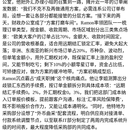
公室，他把外汇办理小组的召集到一路，摊开近一年的订单阐
发数据：“我们不克不及再做通用方案，必需连系公司订单布
局，设想一套让各部分都能接管的分层方案。”接下来的两
天，财政办公室成了“方案打磨车间”。Ramon率领团队一一梳
理订单类型，按金额、收款周期、市场区域划分出三类焦点场
景：“欧美大客户的订单占比70%，金额大、收款时间固定，
是公司的营收根基盘，适合用远期结汇锁定汇率，避免大起大
落；非洲、东南亚的新兴市场订单占20%，币种杂、波动烈，
但单笔金额小，用外汇期权对冲，既保留汇率上涨的盈利空
间，又能节制吃亏；剩下10%的小额零星订单，资金占比低，
可矫捷应对，做为方案的缓冲地带。”方案初稿成型后，
Ramon沉点霸占“成天职摊”这个核肉痛点。他让李姐测算出分
歧锁汇东西的手续费，按订单金额拆分到具体成本项：“远期
结汇手续费0。2%，外汇期权金0。3%，我们把这部门成本纳
入订单报价模板，提前跟客户沟通，标注‘汇率风险保障费’，
既不影响报价合作力，又能让成本通明化。”同时，他特地为
采购部分设想了“外币曲采”配套流程，明白供应商对接清单、
付款系统调整节点，以至联系IT部分制定了两周内完成系统升
级的时间表，最大程度降低采购部的共同成本。