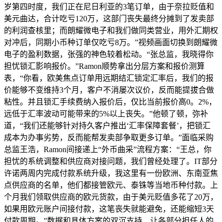
岁第四时度，我们正在尼日利亚的3笔订单，由于奈拉贬值和
美元曲达，合计吃亏120万，这部门丧失最终分摊到了发卖部
的利润查核里；而朗耀微电子和我们做同类营业，用外汇期权
对冲后，同期小币种订单仅吃亏8万。”视频画面切换到朗耀微
电子的盈利数据，张强的神色较着松动。“张总监，我晓得你
担忧锁汇影响报价。”Ramon顺势拿出分层方案和报价测算
表，“你看，欧美焦点订单用远期结汇锁定汇率后，我们的报
价能够不变维持3个月，客户不消屡次议价，反而能提拔合做
粘性。并且锁汇手续费纳入报价后，仅比当前报价高0。2%，
远低于汇率波动可能带来的5%以上丧失。”他顿了顿，弥补
道，“我们还能够针对持久客户推出‘汇率保障套餐’，把锁汇
成本为办事劣势，反而能帮发卖部争取更多订单。”面临采购
总监王浩，Ramon间接递上“外币曲采”流程方案：“王总，你
担忧的系统调整和供应商对接问题，我们曾经处理了。IT部分
许诺两周内完成付款系统升级，我这里有一份欧洲、东南亚焦
点供应商的名单，他们都接管欧元、泰铢等当地币种付款。上
个月我们领取供应商的欧元货款，由于美元贬值多花了20万，
如果用欧元账户间接付款，这笔丧失就能避免，还能缩短3天
付款周期。”数据和具体方案的双沉支持，让各部分担任人的