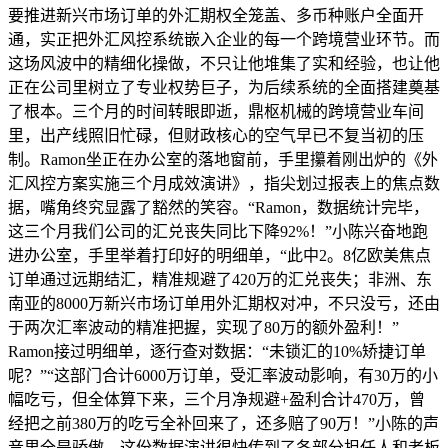
要推进新兴市场订单的外汇期权全笼盖、多币种账户全面开
通，实正把外汇风控系统嵌入企业的每一个跨境营业环节。而
这场风波中的精细化操做，不只让他堆集了实和经验，也让他
正在公司里树立了专业权势巨子，为后续系统的全面搭建奠基
了根本。三个月的时间转眼即逝，鼎枢机械的跨境营业车间
里，出产线照旧忙碌，但财政核心的空气早已不复当初的压
制。Ramon坐正在办公室的落地窗前，手里攥着刚出炉的《外
汇风控方案实施三个月成效演讲》，指尖划过报表上的焦点数
据，嘴角终究显露了豁然的笑容。“Ramon，数据统计完毕，
这三个月我们公司的汇兑丧失同比下降92%！”小陈兴奋地跑
进办公室，手里举着打印好的明细单，“此中2。8亿欧美焦点
订单通过远期结汇，精准规避了420万的汇兑丧失；非洲、东
南亚的8000万新兴市场订单用外汇期权对冲，不只没亏，还由
于两次汇率波动的精准把握，实现了80万的额外盈利！”
Ramon接过明细单，逐行查对数据：“未锁汇的10%矫捷订单
呢？”“这部门合计6000万订单，受汇率波动影响，有30万的小
幅吃亏，但全体算下来，三个月净规避+盈利合计470万，曾
经把之前380万的吃亏全补回来了，还多赔了90万！”小陈的声
音里全是骄傲。这份数据演讲很快传到了各部分担任人和老板