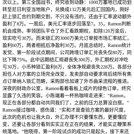
次以上。第三全国战书，终究收到动静：1000万塞地已成功划
转至尼日利亚当地账户，兑换成132万美元后汇回国内，刚好
赶上锁汇合约到期交割，不只没有违约，还由于汇率波动额外
盈利了8万。一周后，美元汇率逐步回落至7。35，Ramon判断
机会成熟，率领团队平仓了外汇看跌期权，扣除120万金后，
现实吃亏30万。而未锁汇的3000万美元订单按市场汇率结汇，
盈利60万，两者相抵后净盈利30万。月底总结时，Ramon统计
发觉，第一阶段试点期间，公司跨境订单汇兑丧失仅80万，同
比下降75%。此中远期结汇规避丧失300万，外汇期权对冲吃
亏30万，小币种锁汇盈利8万，全体净规避丧失228万。各部分
担任人对方案的立场完全改变，发卖部自动要求将后续所有焦
点订单纳入锁汇范畴，采购部也加速了外币曲采流程的推进。
深夜的财政办公室，Ramon看着看板上成片的绿色订单，终究
显露了久违的笑容。小陈端着一杯热咖啡走进来：“Ramon，
现正在各部分都自动共同我们了，之前的压力总算没白搭。”
Ramon接过咖啡，感伤道：“实和才是查验方案的最好尺度，
此次的危机也让我大白，外汇办理不只要懂东西，更要懂应
变，还要让各部分看到实实正在正在的结果，才能实正鞭策系
统落地。”他晓得，第一阶段试点的成功只是起头，接下来还