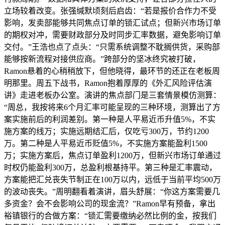
立场较着改变。张强缄默顷刻后启齿：“若是报价合作力不受
影响，发卖部能够共同焦点订单的锁汇试点；但新兴市场订单
的期权对冲，需要财政部分及时同步汇率数据，避免影响订单
交付。”王浩也点了点头：“只需系统调整不耽搁供货，采购部
能够按新流程对接供应商。”跨部分的坚冰终究被打破，
Ramon悬着的心稍稍放下，但他晓得，最环节的还正在老板周
明那里。周五下战书，Ramon抱着厚厚的《外汇风险评估演
讲》走进老板办公室。演讲的焦点部门是三套情景模仿测算：
“周总，我按将来6个月汇率可能呈现的三种环境，测算出了方
案实施前后的利润差别。第一种是人平易近币升值5%，不实
施方案的线万；实施远期结汇后，仅吃亏300万，节约1200
万。第二种是人平易近币贬值5%，不实施方案能盈利1500
万；实施方案后，焦点订单盈利1200万，但新兴市场订单通过
时权仍能盈利300万，总盈利根基持平。第三种是汇率震动，
方案能把汇兑丧失节制正在100万以内，远低于当前平均500万
的波动丧失。”周明翻看着演讲，眉头舒展：“你这方案需要几
多资金？会不会影响公司的现金流？”Ramon早有预备，拿出
裕镇银行的合做方案：“锁汇需要缴纳必然比例的金，按我们