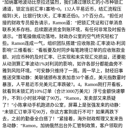
“加纳塞地波动比奈拉还猛烈，我们通过璟玖汇的小币种锁汇
通道，锁定当前汇率1塞地=0。132人平易近币，结汇流程压
缩到1天，比银行快3天，汇率差还低0。3个百分点。”担任对
接的财政专员报告请示，Ramon道：“把锁汇凭证和订单消息
联系关系存档，后续跟进资金到账环境，有任何非常及时报告
请示。”首笔操做成功落地，财政办公室的空气终究轻松了
些。Ramon连成一气，组织团队搭建“应收账款-汇率波动-利润
影响”三维看板：“看板要及时同步每笔跨境订单的应收账款金
额、对应币种的及时汇率、已实现和未实现汇兑损益，还要能
从动测算汇率波动1%对利润的影响，如许各部分都能曲旁不
雅到风险环境。”可安静只维持了一周。周一早上，财经旧事
推送突策动静：美联储颁布发表加息50个基点，美元指数霎时
暴涨，人平易近币兑美元汇率跌破7。4。Ramon刚打开看板，
就看到未锁汇的10%订单（合计3000万美元）浮亏金额快速攀
升，不到1小时就冲破了90万。“Ramon，发卖部又来质疑
了！”小陈拿动手机跑进办公室，屏幕上是张强发来的动静：
“未锁汇订单浮亏90万，你这方案到底行不可？如果再跌下
去，之前的勤奋全白搭了！”紧接着，海外财政帮理又发来告
急动静：“Ramon，加纳俄然出台外汇管制政策，客户领取的