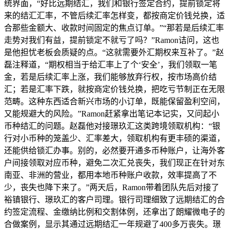
统界面，“好比远期结汇，我们和银行签定合约，提前锁定将
来的结汇汇率，不管后续汇率怎样变，都按商定价钱兑换，适
合那些金额大、收款时间固定的焦点订单。”“那若是后续汇率
走势对我们有益，提前锁定不就亏了吗？”Ramon诘问，这也
是他担忧老板会质疑的点。“这就需要外汇期权来互补了。”赵
磊注释道，“期权相当于给汇率上了个‘安全’，我们领取一笔
金，若是后续汇率上涨，我们能够放弃行权，按市场高价结
汇；若是汇率下跌，就按商定价钱兑换，把吃亏节制正在无限
范畴。这种东西适合新兴市场的小订单，既能保留盈利空间，
又能规避大的风险。”Ramon赶紧拿出笔记本记实，又问起小
币种结汇的问题。赵磊他对接璟玖汇这类跨境领取机构：“银
行对小币种的笼盖少、汇率差大，领取机构有更丰硕的渠道，
还能供给锁汇办事。别的，必然要开通多币种账户，让海外客
户间接领取对应币种，避免二次汇兑丧失，我们现正在针对东
南亚、非洲的营业，都用本地币种账户收款，效率提高了不
少，丧失也降下来了。”两天后，Ramon带着团队先后对接了
裕镇银行、璟玖汇的客户司理。银行司理细致了远期结汇的合
约签定流程、金缴纳比例和交割体例，还拿出了朗耀微电子的
合做案例，显示其通过远期结汇一年规避了400多万丧失。璟