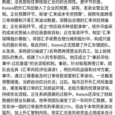
数据；法务部担任审核锁汇合约的合规性。更环节的是，
Ramon把外汇风控嵌入了企业的预算、采购、发卖全营业流
程。正在预算环节，新增“汇率成本专项预算”，按照年度跨境
订单规模和汗青汇率波动数据，测算出合理的汇率风险预备
金；正在采购环节，成立“供应商币种适配清单”，将外币曲采
的成本劣势纳入供应商查核目标；正在发卖环节，制定“汇率
保障报价模板”，将锁汇手续费合理分摊到报价中，构成尺度
化的报价系统。取此同时，Ramon正式搭建了外汇办理团队，
从发卖、采购部分抽调了2名熟悉跨境营业的员工，加上财政
团队的焦点，组建了6人的专职团队。他还成立了“事前评估-
事中-过后复盘”的全流程机制。事前，针对每笔跨境订单，团
队会出具《汇率风险评估演讲》，明白风险品级和对冲方案；
事中，通过三维看板及时订单收款进度和汇率波动，一旦触发
预警阈值，当即启动应对办法；过后，每月召开外汇风险复盘
会，阐发每笔订单的汇兑损益环境，总结方案的优错误谬误，
持续优化流程。正在系统搭建的过程中，Ramon还深化了财政
数据的营业化解读。他率领团队阐发了近一年的外汇数据，发
觉非洲一国的订单虽然毛利率高达25%，但由于本地货泉波动
猛烈，加上外汇管制风险，现实汇兑丧失和资金占用成本合计