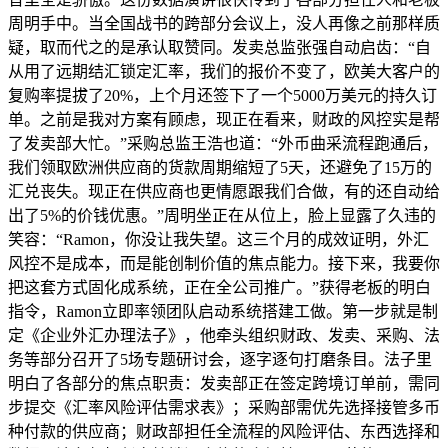
周明手中。当全国战书的跨部分会议上，没人再像之前那样质
疑，取而代之的是承认取赞同。发卖总监张强自动启齿：“自
从用了远期结汇锁定汇率，我们的报价不变了，欧美大客户的
复购率提拔了20%，上个月还签下了一个5000万美元的持久订
单。之前是我对方案有顾虑，现正在看来，财政的风控实是帮
了发卖部大忙。”采购总监王浩也道：“外币曲采流程跑通后，
我们领取欧洲供应商的货款周期缩短了5天，还避免了15万的
汇兑丧失。现正在供应商也更情愿跟我们合做，有的还自动给
出了5%的价钱优惠。”周明坐正在从位上，脸上显露了久违的
笑容：“Ramon，你没让我失望。这三个月的成效证明，外汇
风控不是成本，而是能创制价值的焦点能力。接下来，我要你
把这套方式固化成系统，正在全公司推广。”获得老板的明白
指令，Ramon立即率领团队启动系统搭建工做。第一步就是制
定《企业外汇办理法子》，他牵头组织财政、发卖、采购、法
务等部分召开了5场专题研讨会，逐字逐句打磨条目。法子里
明白了各部分的焦点职责：发卖部正在签定跨境订单前，需同
步提交《汇率风险评估需求表》；采购部需优先选择接管多币
种付款的供应商；财政部担任全流程的风险评估、东西选择和