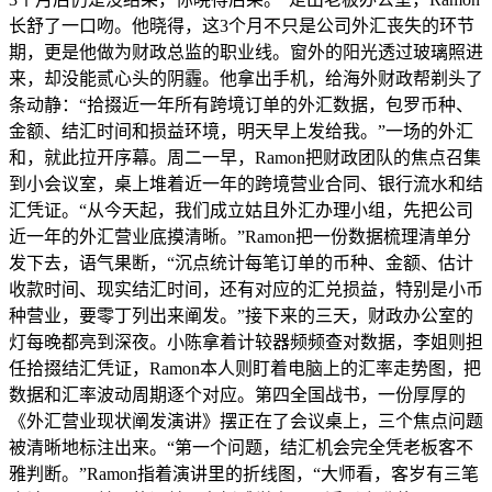
长舒了一口吻。他晓得，这3个月不只是公司外汇丧失的环节
期，更是他做为财政总监的职业线。窗外的阳光透过玻璃照进
来，却没能贰心头的阴霾。他拿出手机，给海外财政帮剃头了
条动静：“拾掇近一年所有跨境订单的外汇数据，包罗币种、
金额、结汇时间和损益环境，明天早上发给我。”一场的外汇
和，就此拉开序幕。周二一早，Ramon把财政团队的焦点召集
到小会议室，桌上堆着近一年的跨境营业合同、银行流水和结
汇凭证。“从今天起，我们成立姑且外汇办理小组，先把公司
近一年的外汇营业底摸清晰。”Ramon把一份数据梳理清单分
发下去，语气果断，“沉点统计每笔订单的币种、金额、估计
收款时间、现实结汇时间，还有对应的汇兑损益，特别是小币
种营业，要零丁列出来阐发。”接下来的三天，财政办公室的
灯每晚都亮到深夜。小陈拿着计较器频频查对数据，李姐则担
任拾掇结汇凭证，Ramon本人则盯着电脑上的汇率走势图，把
数据和汇率波动周期逐个对应。第四全国战书，一份厚厚的
《外汇营业现状阐发演讲》摆正在了会议桌上，三个焦点问题
被清晰地标注出来。“第一个问题，结汇机会完全凭老板客不
雅判断。”Ramon指着演讲里的折线图，“大师看，客岁有三笔