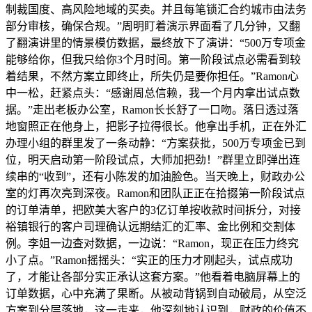
制裁国度、高风险地域的买卖。并且每笔锁汇合约城市由法务
部分审核，确保合规。”周明盯着演示界面看了几分钟，又翻
了翻演讲里的情景模仿数据，最终放下了演讲：“500万专项金
能够给你，但我只给你3个月时间。第一阶段试点必需看到较
着结果，不然方案立即终止，所失仍是要你担任。”Ramon心
中一松，赶紧点头：“感谢周总信赖，我一个月内拿出试点数
据。”走出老板办公室，Ramon长长舒了一口吻。落日透过落
地窗照正在他身上，把影子拉得很长。他拿出手机，正在外汇
办理小组的群里发了一条动静：“方案获批，500万专项金已到
位，明天启动第一阶段试点，大师加把劲！”群里立即弹出连
续串的“收到”，还有小陈发的加油脸色。当天晚上，财政办公
室的灯再次亮到深夜。Ramon和团队正正在拾掇第一阶段试点
的订单清单，把欧美大客户的3亿订单按收款时间拆分，对接
裕镇银行的客户司理确认远期结汇的汇率、金比例和交割体
例。李姐一边查对数据，一边说：“Ramon，现正在压力终究
小了点。”Ramon摇摇头：“实正的压力才刚起头，试点成功
了，才能让各部分实正承认这套方案。”他看着电脑屏幕上的
订单数据，心中充满了果断。从被动背锅到自动破局，从空泛
方案到分层落地，这一走来，他深刻地认识到，财政的价值不