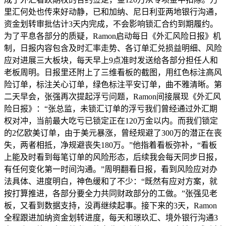
里汇何处也传来好动静，已和加纳、尼日利亚两地银行沟通，
资金划转审批估计3天内完成，不会影响锁汇合约到期履约。
为了平息各部分的质疑，Ramon启动每日《外汇风险日报》机
制，日报内容包含及时汇率走势、各订单汇兑损益明细、风险
应对进展三大板块，每天早上9点准时发送给各部分担任人和
老板周明。日报里还附上了三维看板的截图，用红色标注高风
险订单，标注关心订单，绿色标注平安订单，曲不雅清晰。第
二天早会，张强再次提起浮亏问题，Ramon间接展现《外汇风
险日报》：“张总监，未锁汇订单的浮亏我们曾经通过外汇期
权对冲，当前最大吃亏已锁定正在120万金以内。而我们锁定
的2亿欧美订单，由于美元暴涨，曾经规避了300万的潜正在丧
失，两者相抵，净规避丧失180万。”他指着看板弥补，“看板
上能及时看到每笔订单的风险形态，后续我会每天同步日报，
有任何变化第一时间沟通。”周明翻看日报，看到风险应对办
法具体、进度明白，神色缓和了不少：“既然有应对方案，就
按打算推进，各部分要全力共同财政部分的工做。”张强见老
板，又看到数据支持，没再继续起事。接下来的3天，Ramon
全程跟进加纳资金划转进度，每天和璟玖汇、境外银行沟通3