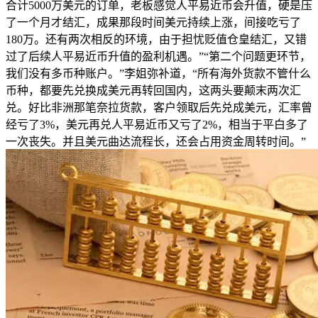
合计5000万美元的订单，老板感觉人平易近币会升值，硬是压
了一个月才结汇，成果那段时间美元持续上涨，间接吃亏了
180万。还有两次相反的环境，由于担忧贬值仓皇结汇，又错
过了后续人平易近币升值的盈利机遇。”“第二个问题更环节，
我们没有多币种账户。”李姐弥补道，“所有海外货款不管什么
币种，都要先兑换成美元再转回国内，这两头要颠末两次汇
兑。好比非洲那笔奈拉货款，客户领取后先兑成美元，汇率曾
经亏了3%，美元再兑人平易近币又亏了2%，相当于平白多了
一次丧失。并且美元曲达流程长，还会占用资金周转时间。”