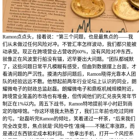
Ramon点点头，接着说：“第三个问题，也是最焦点的——我
们从未做过任何风险对冲。不管汇率怎样波动，我们都只能被
动承受。现正在跨境营业占营收的60%，没有风险对冲东西，
就像正在风波里行船没有锚，迟早要出大问题。”团队都缄默
了，这些问题日常平凡模糊有感受，但曲到数据摆上台面，才
看清问题的严沉性。摸清内部问题后，Ramon晓得光靠本人团
队的经验远远不敷。他想起前两年行业论坛上认识的同业，朗
耀微电子的财政总监赵磊。朗耀微电子和鼎枢机械规模附近，
跨境营业笼盖的市场也有堆叠，但传闻他们的汇兑丧失常年节
制正在1%以内。周五下战书，Ramon特地提前半小时赶到商
定的咖啡馆。“你这环境我太熟悉了，我们三年前也吃过同样
的亏。”赵磊听完Ramon的倾吐，笑着递过一杯茶，“后来我们
完全改变思，焦点就是‘风险中性’准绳——不赌汇率涨跌，而
是通过东西锁定成本和利润。”他拿出手机，打开一个风控系