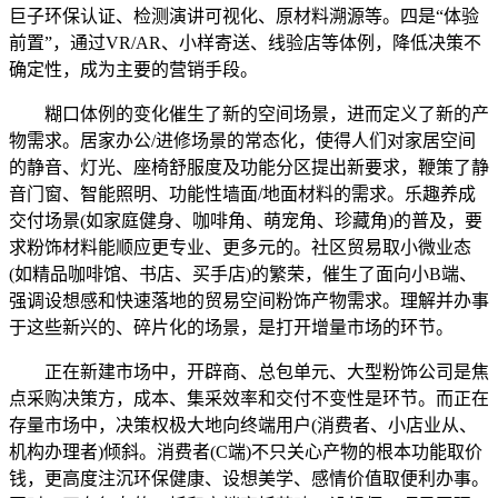
巨子环保认证、检测演讲可视化、原材料溯源等。四是“体验
前置”，通过VR/AR、小样寄送、线验店等体例，降低决策不
确定性，成为主要的营销手段。
糊口体例的变化催生了新的空间场景，进而定义了新的产
物需求。居家办公/进修场景的常态化，使得人们对家居空间
的静音、灯光、座椅舒服度及功能分区提出新要求，鞭策了静
音门窗、智能照明、功能性墙面/地面材料的需求。乐趣养成
交付场景(如家庭健身、咖啡角、萌宠角、珍藏角)的普及，要
求粉饰材料能顺应更专业、更多元的。社区贸易取小微业态
(如精品咖啡馆、书店、买手店)的繁荣，催生了面向小B端、
强调设想感和快速落地的贸易空间粉饰产物需求。理解并办事
于这些新兴的、碎片化的场景，是打开增量市场的环节。
正在新建市场中，开辟商、总包单元、大型粉饰公司是焦
点采购决策方，成本、集采效率和交付不变性是环节。而正在
存量市场中，决策权极大地向终端用户(消费者、小店业从、
机构办理者)倾斜。消费者(C端)不只关心产物的根本功能取价
钱，更高度注沉环保健康、设想美学、感情价值取便利办事。