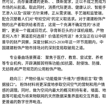
然可见，而存量建建的更新、、焕新需求，正以不成之势成为
市场的从航道。取此同时，消费代际更迭、健康认识、智能手
艺渗入以及“双碳”方针束缚，正从需求端、手艺端和监管端，
配合沉塑着人们对“夸姣空间”的定义取逃求。对于建建粉饰产
物的出产者取供给者而言，这是一个充满不确定性的“水逆
期”，更是一个裁减旧范式、孕育新巨头的计谋机缘期。产物
若何入市？赛道若何选择？价值若何传送？本文旨正在以中研
普华的财产洞察，深度分解2025-2030年这一环节周期内，中
国建建粉饰产物市排场对的深刻变局取破局之道。
专业垂曲场景赛道： 聚焦于医疗、教育、尝试室、养老
等专业机构，开辟满脚其特殊功能(如抗菌、耐侵蚀、防撞、
无妨碍)和严苛规范的公用粉饰产物。
趋向三：产物价值从“功能载体”升维为“感情前言”取“数
据接口”。 粉饰材料将更深度地参取空间空气的营制和用户情
感的调理。同时，做为空间内最大的概况积持有者，墙面、地
面等可能成为将来物联网的天然数据采集界面和交互界面，取
更普遍的数字世界毗连。