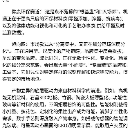
力。
健康环保赛道： 这是永不落幕的“根基盘”和“入场券”。机
遇正在于更高尺度的环保材料(如零醛添加、净醛、抗病毒)、
以及将健康功能可视化和可化的手艺取办事(如供给甲醛及时
监测数据)。
趋向四：市场款式从“分离集中，又正在细分范畴深度分
化”。 正在通用型、尺度化的产物范畴，品牌集中度会提拔，
呈现的带领品牌。取此同时，正在无数个性化、专业化、场景
化的细分需求范畴，会出现大量“小而美”、“专而精”的品牌和
工做室，它们凭仗对特定客群的深刻理解和快速响应能力，博
得安定的市场地位。
产物立异的底层驱动力来自材料科学的前进。例如，高机
能无机涂料、石晶SPC地板、竹钢、陶瓷大板薄型化、功能性
玻璃等新材料的使用，不竭拓展粉饰的可能性。智能制制使得
小批量、多花色、定制化的柔性出产成为可能，满脚了个性化
需求。数字手艺则深度融入产物本身，如搭载传感器的智能调
光玻璃、可呈现动态画面的LED通明显示屏、能取用户交互的