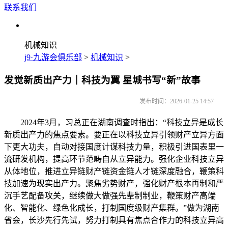
联系我们
机械知识
j9·九游会俱乐部
>
机械知识
>
发觉新质出产力｜科技为翼 星城书写“新”故事
发布时间：2026-01-25 14:57
2024年3月，习总正在湖南调查时指出：“科技立异是成长
新质出产力的焦点要素。要正在以科技立异引领财产立异方面
下更大功夫，自动对接国度计谋科技力量，积极引进国表里一
流研发机构，提高环节范畴自从立异能力。强化企业科技立异
从体地位，推进立异链财产链资金链人才链深度融合，鞭策科
技加速为现实出产力。聚焦劣势财产，强化财产根本再制和严
沉手艺配备攻关，继续做大做强先辈制制业，鞭策财产高端
化、智能化、绿色化成长，打制国度级财产集群。”做为湖南
省会，长沙先行先试，努力打制具有焦点合作力的科技立异高