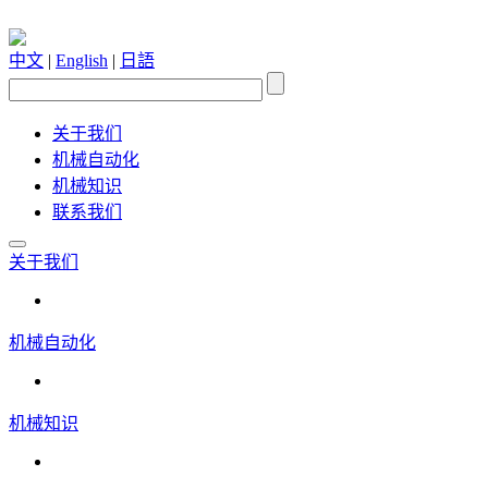
中文
|
English
|
日語
关于我们
机械自动化
机械知识
联系我们
关于我们
机械自动化
机械知识