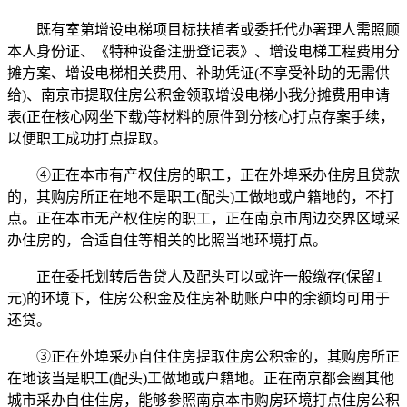
既有室第增设电梯项目标扶植者或委托代办署理人需照顾
本人身份证、《特种设备注册登记表》、增设电梯工程费用分
摊方案、增设电梯相关费用、补助凭证(不享受补助的无需供
给)、南京市提取住房公积金领取增设电梯小我分摊费用申请
表(正在核心网坐下载)等材料的原件到分核心打点存案手续，
以便职工成功打点提取。
④正在本市有产权住房的职工，正在外埠采办住房且贷款
的，其购房所正在地不是职工(配头)工做地或户籍地的，不打
点。正在本市无产权住房的职工，正在南京市周边交界区域采
办住房的，合适自住等相关的比照当地环境打点。
正在委托划转后告贷人及配头可以或许一般缴存(保留1
元)的环境下，住房公积金及住房补助账户中的余额均可用于
还贷。
③正在外埠采办自住住房提取住房公积金的，其购房所正
在地该当是职工(配头)工做地或户籍地。正在南京都会圈其他
城市采办自住住房，能够参照南京本市购房环境打点住房公积