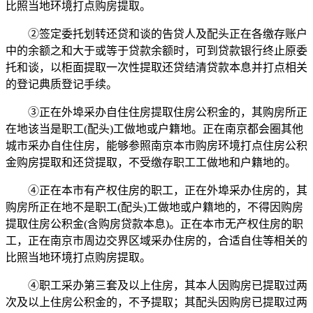
比照当地环境打点购房提取。
②签定委托划转还贷和谈的告贷人及配头正在各缴存账户
中的余额之和大于或等于贷款余额时，可到贷款银行终止原委
托和谈，以柜面提取一次性提取还贷结清贷款本息并打点相关
的登记典质登记手续。
③正在外埠采办自住住房提取住房公积金的，其购房所正
在地该当是职工(配头)工做地或户籍地。正在南京都会圈其他
城市采办自住住房，能够参照南京本市购房环境打点住房公积
金购房提取和还贷提取，不受缴存职工工做地和户籍地的。
④正在本市有产权住房的职工，正在外埠采办住房的，其
购房所正在地不是职工(配头)工做地或户籍地的，不得因购房
提取住房公积金(含购房贷款本息)。正在本市无产权住房的职
工，正在南京市周边交界区域采办住房的，合适自住等相关的
比照当地环境打点购房提取。
④职工采办第三套及以上住房，其本人因购房已提取过两
次及以上住房公积金的，不予提取；其配头因购房已提取过两