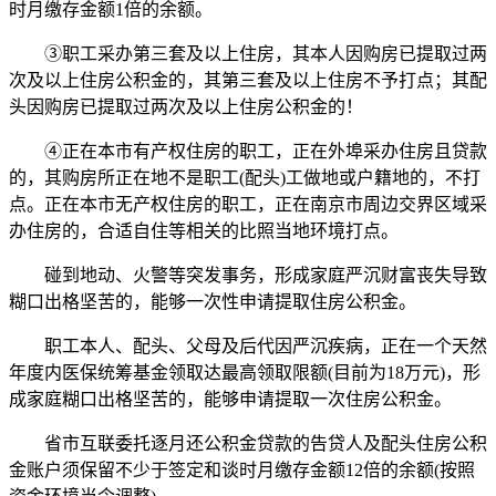
时月缴存金额1倍的余额。
③职工采办第三套及以上住房，其本人因购房已提取过两
次及以上住房公积金的，其第三套及以上住房不予打点；其配
头因购房已提取过两次及以上住房公积金的！
④正在本市有产权住房的职工，正在外埠采办住房且贷款
的，其购房所正在地不是职工(配头)工做地或户籍地的，不打
点。正在本市无产权住房的职工，正在南京市周边交界区域采
办住房的，合适自住等相关的比照当地环境打点。
碰到地动、火警等突发事务，形成家庭严沉财富丧失导致
糊口出格坚苦的，能够一次性申请提取住房公积金。
职工本人、配头、父母及后代因严沉疾病，正在一个天然
年度内医保统筹基金领取达最高领取限额(目前为18万元)，形
成家庭糊口出格坚苦的，能够申请提取一次住房公积金。
省市互联委托逐月还公积金贷款的告贷人及配头住房公积
金账户须保留不少于签定和谈时月缴存金额12倍的余额(按照