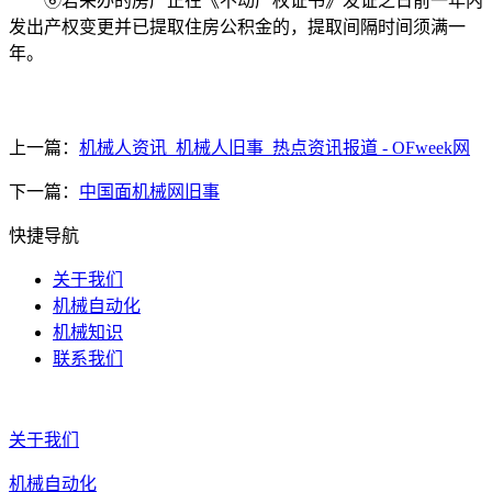
⑥若采办的房产正在《不动产权证书》发证之日前一年内
发出产权变更并已提取住房公积金的，提取间隔时间须满一
年。
上一篇：
机械人资讯_机械人旧事_热点资讯报道 - OFweek网
下一篇：
中国面机械网旧事
快捷导航
关于我们
机械自动化
机械知识
联系我们
关于我们
机械自动化