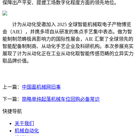
保障出产平安、提拔工场数字化程度方面的领先地位。
计为从动化受邀加入 2025 全球智能机械取电子产物博览
会（AIE），并携多项自从研发的焦点手艺集中表态。做为智
能制制范畴极具影响力的国际性展会，AIE 汇聚了全球领先的
智能配备制制商、从动化手艺企业及科研机构。本次参展充实
展现了计为从动化正在工业从动化取智能传感范畴的立异实力
取品牌价值。
上一篇：
中国面机械网旧事
下一篇：
简略单纯起落机械车位回购必备常识
快捷导航
关于我们
机械自动化