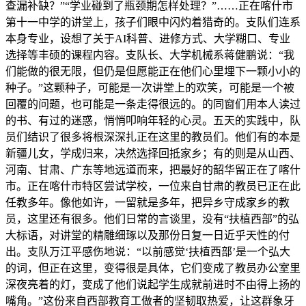
查漏补缺？”“学业碰到了瓶颈期怎样处理？”……正在喀什市
第十一中学的讲堂上，孩子们眼中闪灼着猎奇的。支队们连系
本身专业，设想了关于AI科普、进修方式、大学糊口、专业
选择等丰硕的课程内容。支队长、大学机械系蒋健鹏说：“我
们能做的很无限，但仍是但愿能正在他们心里埋下一颗小小的
种子。”这颗种子，可能是一次讲堂上的欢笑，可能是一个被
回覆的问题，也可能是一条走得很远的。的同窗们用本人读过
的书、有过的迷惑，悄悄叩响年轻的心灵。五天的实践中，队
员们结识了很多将根深深扎正在这里的教员们。他们有的本是
新疆儿女，学成归来，决然选择回抵家乡；有的则是从山西、
河南、甘肃、广东等地远道而来，把最好的韶华留正在了喀什
市。正在喀什市特区尝试学校，一位来自甘肃的教员已正在此
任教多年。像他如许，一留就是多年，把异乡守成家乡的教
员，这里还有很多。他们日常的言谈里，没有“扶植西部”的弘
大标语，对讲堂的精雕细琢以及那份日复一日近乎天性的付
出。支队万江平感伤地说：“以前感觉‘扶植西部’是一个弘大
的词，但正在这里，变得很是具体，它们变成了教员办公室里
深夜亮着的灯，变成了他们说起学生成就前进时不由得上扬的
嘴角。”这份来自西部教育工做者的坚韧取热爱，让这群象牙