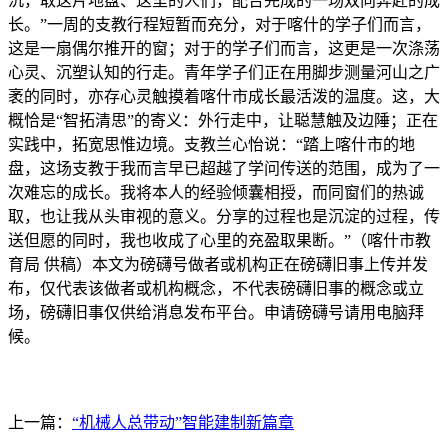
沉，取这片地盘、这里的人们，配合完成的一场双向奔赴的成
长。”一周的支教行程短暂而充分，对于喀什的学子们而言，
这是一扇偶尔推开的窗；对于的学子们而言，这更是一次涤荡
心灵、沉塑认知的行走。青年学子们正在用脚步测量河山之广
袤的同时，亦存心灵触摸着喀什市成长最活泼的温度。这，大
概恰是“智拓清思”的寄义：外行走中，让聪慧触及边陲；正在
实践中，拓宽思惟边境。支教兰心怡说：“踏上喀什市的地
盘，这场支教于我而言早已超越了学问传送的范围，成为了一
次难忘的成长。我将本人的经验倾囊相授，而同窗们的热诚
取，也让我从头审视的意义。分享的过程也是沉淀的过程，传
送但愿的同时，我也收成了心里的充盈取果断。”（喀什市教
育局 供稿）本文为磅礴号做者或机构正在磅礴旧事上传并发
布，仅代表该做者或机构概念，不代表磅礴旧事的概念或立
场，磅礴旧事仅供给消息发布平台。申请磅礴号请用电脑拜
候。
上一篇：
“机械人总带动”智能建制新篇章