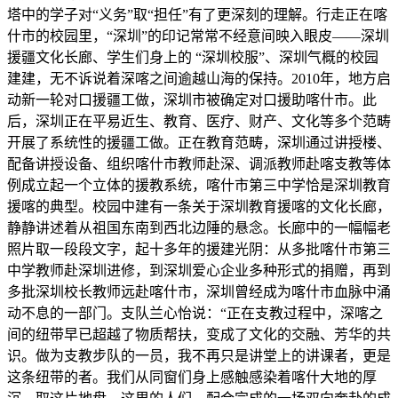
塔中的学子对“义务”取“担任”有了更深刻的理解。行走正在喀
什市的校园里，“深圳”的印记常常不经意间映入眼皮——深圳
援疆文化长廊、学生们身上的 “深圳校服”、深圳气概的校园
建建，无不诉说着深喀之间逾越山海的保持。2010年，地方启
动新一轮对口援疆工做，深圳市被确定对口援助喀什市。此
后，深圳正在平易近生、教育、医疗、财产、文化等多个范畴
开展了系统性的援疆工做。正在教育范畴，深圳通过讲授楼、
配备讲授设备、组织喀什市教师赴深、调派教师赴喀支教等体
例成立起一个立体的援教系统，喀什市第三中学恰是深圳教育
援喀的典型。校园中建有一条关于深圳教育援喀的文化长廊，
静静讲述着从祖国东南到西北边陲的悬念。长廊中的一幅幅老
照片取一段段文字，起十多年的援建光阴：从多批喀什市第三
中学教师赴深圳进修，到深圳爱心企业多种形式的捐赠，再到
多批深圳校长教师远赴喀什市，深圳曾经成为喀什市血脉中涌
动不息的一部门。支队兰心怡说：“正在支教过程中，深喀之
间的纽带早已超越了物质帮扶，变成了文化的交融、芳华的共
识。做为支教步队的一员，我不再只是讲堂上的讲课者，更是
这条纽带的者。我们从同窗们身上感触感染着喀什大地的厚