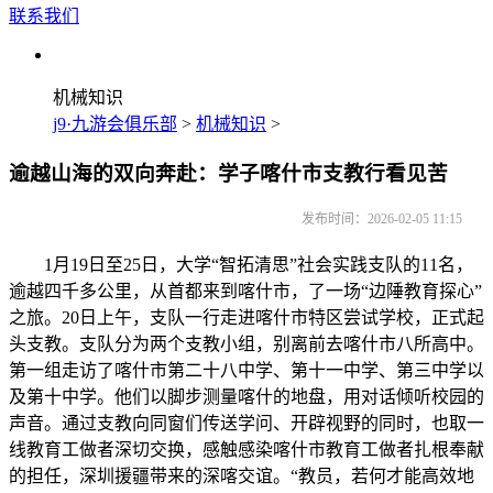
联系我们
机械知识
j9·九游会俱乐部
>
机械知识
>
逾越山海的双向奔赴：学子喀什市支教行看见苦
发布时间：2026-02-05 11:15
1月19日至25日，大学“智拓清思”社会实践支队的11名，
逾越四千多公里，从首都来到喀什市，了一场“边陲教育探心”
之旅。20日上午，支队一行走进喀什市特区尝试学校，正式起
头支教。支队分为两个支教小组，别离前去喀什市八所高中。
第一组走访了喀什市第二十八中学、第十一中学、第三中学以
及第十中学。他们以脚步测量喀什的地盘，用对话倾听校园的
声音。通过支教向同窗们传送学问、开辟视野的同时，也取一
线教育工做者深切交换，感触感染喀什市教育工做者扎根奉献
的担任，深圳援疆带来的深喀交谊。“教员，若何才能高效地