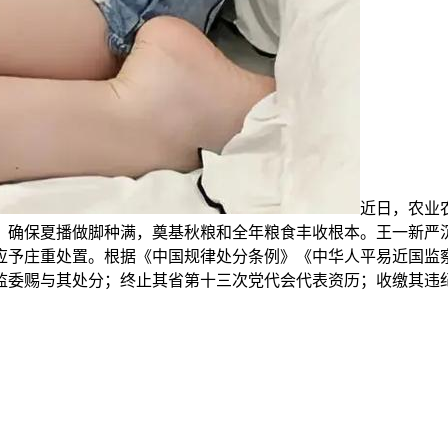
近日，农业
，确保夏播做脚种满，奠基秋粮和全年粮食丰收根本。王一新严
应予庄重处置。根据《中国规律处分条例》《中华人平易近国监
监委赐与其处分；终止其省第十三次党代会代表资历；收缴其违