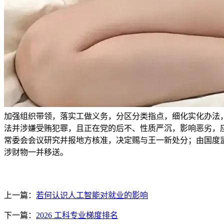
加强组织带领，落实工做义务，分区分类指点，细化实化办法
法并涉嫌受贿犯罪，且正在党的后不、性质严沉，影响恶劣，
常委会会议研究并报地方核准，决定赐与王一新处分；由国度
涉财物一并移送。
上一篇：
若何认识人工智能对就业的影响
下一篇：
2026 工科专业梯度排名