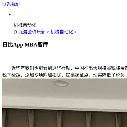
联系我们
机械自动化
j9·九游会俱乐部
>
机械自动化
>
日比App MBA智库
近些年我们也能看到这些行动，中国推出大规模减税降费政策
税率级距、添加专项附加扣除、提高起征点，现实降低了税负；