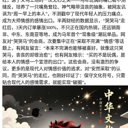
红，源于义乌工场的一次无心之失——马年玩偶的嘴巴被不测
缝反，培养了一只嘴角耷拉、神气略带沮丧的抽象，被网友讥
讽为“周一早上的本人”，不测戳中了现代年轻人的压力痛点，
成为大师情感的感情出口。半两财经的数据显示，“哭哭马”走
红后，3天内订单暴涨300%，不只正在国内热销，还远销南
非、中东、东南亚等地，成为马年首个“现象级”潮玩单品。网
友对“哭哭马”的会商，次要集中正在“采取不完满”“情感”等话
题上，有网友留言：“本来不完满也能够被喜好，就像这只哭
哭马，丧丧的却很治愈”；也有网友暗示：“买的不是玩偶，是
给本人的情感一个宣泄的出口”。这些会商，没有激烈的争
议，更多的是现代人对情感价值的逃求，对“安然采取”的认
同，而“哭哭马”的走红，也刚好印证了：保守文化符号，只需
贴合现代人的感情需求，就能实现“破圈”。