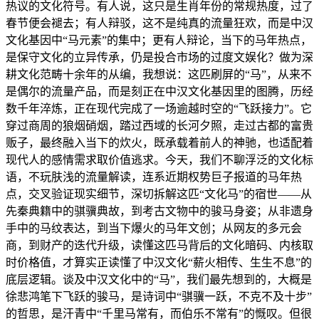
热议的文化符号。有人说，这只是生肖年份的常规热度，过了
春节便会褪去；有人辩驳，这不是纯真的流量狂欢，而是中汉
文化基因中“马元素”的集中；更有人辩论，当下的马年热点，
是保守文化的立异传承，仍是投合市场的过度文娱化？做为深
耕文化范畴十余年的从编，我想说：这匹刷屏的“马”，从来不
是偶尔的流量产品，而是刻正在中汉文化基因里的图腾，历经
数千年淬炼，正在现代完成了一场逾越时空的“飞跃接力”。它
穿过商周的狼烟硝烟，踏过西域的长河夕照，走过古都的富贵
贩子，最终融入当下的炊火，既承载着前人的神驰，也适配着
现代人的感情需求取价值逃求。今天，我们不聊浮泛的文化标
语，不玩肤浅的流量解读，连系近期权势巨子报道的马年热
点，交叉验证现实细节，深切拆解这匹“文化马”的宿世——从
先秦典籍中的骐骥典故，到考古文物中的骏马身姿；从非遗身
手中的马纹表达，到当下爆火的马年文创；从网友的多元会
商，到财产的迭代升级，读懂这匹马背后的文化暗码、内核取
时价格值，才算实正读懂了中汉文化“薪火相传、生生不息”的
底层逻辑。谈及中汉文化中的“马”，我们最先想到的，大概是
徐悲鸿笔下飞跃的骏马，是诗词中“骐骥一跃，不克不及十步”
的哲思，是汗青中“千里马常有，而伯乐不常有”的慨叹。但很