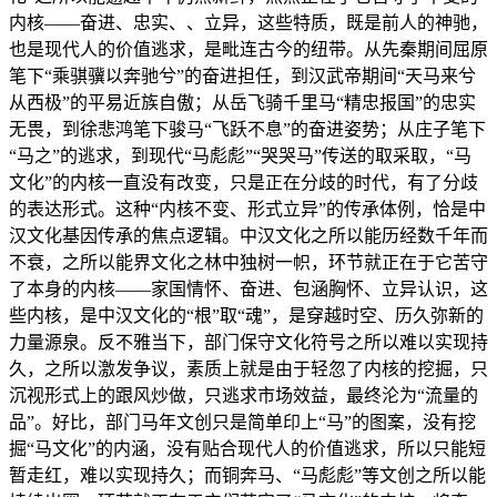
内核——奋进、忠实、、立异，这些特质，既是前人的神驰，
也是现代人的价值逃求，是毗连古今的纽带。从先秦期间屈原
笔下“乘骐骥以奔驰兮”的奋进担任，到汉武帝期间“天马来兮
从西极”的平易近族自傲；从岳飞骑千里马“精忠报国”的忠实
无畏，到徐悲鸿笔下骏马“飞跃不息”的奋进姿势；从庄子笔下
“马之”的逃求，到现代“马彪彪”“哭哭马”传送的取采取，“马
文化”的内核一直没有改变，只是正在分歧的时代，有了分歧
的表达形式。这种“内核不变、形式立异”的传承体例，恰是中
汉文化基因传承的焦点逻辑。中汉文化之所以能历经数千年而
不衰，之所以能界文化之林中独树一帜，环节就正在于它苦守
了本身的内核——家国情怀、奋进、包涵胸怀、立异认识，这
些内核，是中汉文化的“根”取“魂”，是穿越时空、历久弥新的
力量源泉。反不雅当下，部门保守文化符号之所以难以实现持
久，之所以激发争议，素质上就是由于轻忽了内核的挖掘，只
沉视形式上的跟风炒做，只逃求市场效益，最终沦为“流量的
品”。好比，部门马年文创只是简单印上“马”的图案，没有挖
掘“马文化”的内涵，没有贴合现代人的价值逃求，所以只能短
暂走红，难以实现持久；而铜奔马、“马彪彪”等文创之所以能