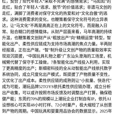
红，契合了现代年轻人“采取不完满”的感情需求；“马彪彪”的
走红，贴合了年轻人“逃求、脱节”的价值逃求；非遗马文创的
走红，满脚了消费者对保守文化的热爱和对“文化自傲”的逃
求。这种消费需求的变化，也鞭策着保守文化符号的立异表
达，让“马文化”不再是高高正在上的文化符号，而是融入日
常、贴合糊口的感情载体。从财产层面来看，马年高潮的持续
升温，也鞭策着文创财产从“粗放出产”向“精细运营”转型，智
能化出产、柔性供应链成为支持市场高潮的焦点力量。半两财
经报道，正在出产端，“智”制升级让文创产物的质量取效率实
现双沉提拔，“中国玩具礼物之都”广东汕头澄海的工场里，机
械臂代替了保守手工操做，7条智能化出产线投入利用，实现
了更高精度的出产；斯细密科技的全从动智能出产线依托数字
系统协同，成立尺度化出产模式，既提拔了产物质量不变性，
又优化了出产成本。柔性供应链的成熟则让“小批量、快迭代”
成为可能，潮玩品牌52TOYS依托柔性供应链办理，成立分析
出产收集，可以或许按照市场反馈及时调整出产打算，确保稳
健产能；东莞约70%的规模以上潮玩企业打制自有IP，依托AI
设想核心可实现48小时打样、72小时量产，极大缩短了从创意
到产物的周期。中国玩具和婴童用品协会的数据显示，2025年