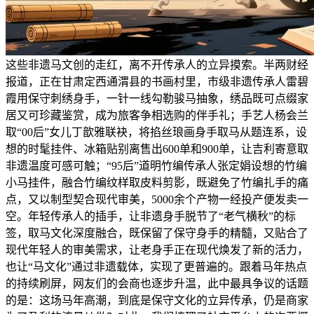
这些非遗马文创的走红，离不开传承人的立异摸索。半两财经
报道，正在甘肃定西通渭县的书画村里，市级非遗传承人雷碧
霞用保守刺绣身手，一针一线勾勒骏马抽象，绣品既可点缀家
居又可珍藏鉴赏，成为旅客争相选购的伴手礼；手艺人杨会兰
取“00后”女儿丁歆雅联袂，将掐丝琅画身手取马从题连系，设
想的时髦挂件、冰箱贴别离售出600单和900单，让吉利寄意取
非遗温度可感可触；“95后”道明竹编传承人张定娟设想的竹编
小马挂件，融合竹编纹样取皮料剪影，既避免了竹编扎手的痛
点，又以制型契合现代审美，5000余个产物一经投产便发卖一
空。年轻传承人的插手，让非遗身手脱节了“老气横秋”的标
签，取马文化深度融合，既保留了保守身手的精髓，又贴合了
现代年轻人的审美需求，让老身手正在现代焕发了新的活力，
也让“马文化”通过非遗载体，实现了更普遍的。跟着马年热点
的持续刷屏，网友们的会商也逐步升温，此中最具争议的话题
的是：这场马年高潮，到底是保守文化的立异传承，仍是商家