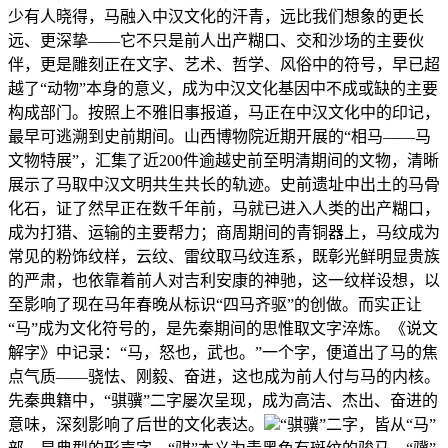
少有人晓得，马融入中汉文化的汗青，远比我们想象的更长
远、更深挚——它不只是前人出产糊口、交和沙场的主要伙
伴，更是雕刻正在文字、艺术、哲学、风俗中的符号，早已超
越了“动物”本身的意义，成为中汉文化基因中不成或缺的主要
构成部门。按照上不雅旧事报道，马正在中汉文化中的印记，
最早可逃溯到史前期间。山西博物院近期开展的“相马——马
文物特展”，汇集了近200件逾越史前至明清期间的文物，清晰
展示了马取中汉文明共生共长的轨迹。史前遗址中出土的马骨
化石，证了然早正在数千年前，马就已进入人类的出产糊口，
成为打猎、运输的主要帮力；商周期间的青铜器上，马纹成为
常见的粉饰纹样，云纹、雷纹取马纹连系，既彰光鲜明显贵族
的严肃，也依靠着前人对吉利安康的神驰，这一纹样设想，以
至影响了现在马年春晚从标识“四马齐驱”的创做。而实正让
“马”成为文化符号的，是先秦期间的思惟取文字淬炼。《说文
解字》中记录：“马，怒也，武也。”一个字，便道出了马的焦
点气质——骁怯、刚毅、奋进，这也成为前人付与马的内核。
先秦典籍中，“骐骥”二字屡次呈现，成为高洁、杰出、奋进的
意味，深刻影响了后世的文化表达。
“骐骥”二字，皆从“马”