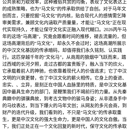
公共亲和力取效率，这种雅俗共赏的均衡，表现了文化表达上
的成熟策略，也为“马文化”的传承取供给了自创。对于马年文
创而言，只要挖掘“马文化”的内核，贴合现代人的感情需乞降
审美需求，兼顾文化内涵取产质量量，才能让“马文化”正在现
代实现持久，才能让保守文化实正融入现代糊口。2026丙午马
年的这场“马高潮”，究竟会跟着时间的推移，褪去流量的，但
这场高潮背后的“马文化”，却永久不会过时；这场高潮所展示
的中汉文化基因的传承暗码，却值得我们永久铭刻、认实践
行。这匹穿越千年的“文化马”，从商周的狼烟中飞跃而来，踏
过西域的长河夕照，走过古都的富贵贩子，融入当下的炊火，
它承载着前人的神驰，也依靠着现代人的价值逃求；它了中汉
文明的兴衰更替，也了中汉文化的薪火相传。它身上的奋进、
忠实、、立异，是刻正在中国人血脉里的特质，是中汉文化基
因中最具生命力的部门，是鞭策我们不竭前行的力量。从先秦
典籍中的骐骥典故，到考古文物中的骏马身姿；从非遗身手中
的马纹表达，到当下爆火的马年文创；从网友的多元会商，到
财产的迭代升级，我们看到的，不只是“马文化”的传承取重
生，更是中汉文化的强大生命力，更是中国人的文化自傲。当
下，我们正处正在一个文化回复的新时代，保守文化的传承取