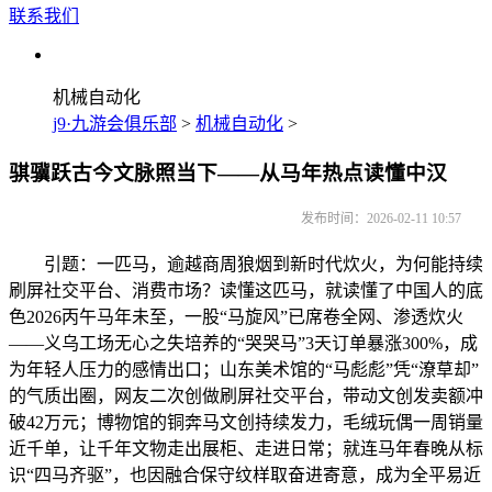
联系我们
机械自动化
j9·九游会俱乐部
>
机械自动化
>
骐骥跃古今文脉照当下——从马年热点读懂中汉
发布时间：2026-02-11 10:57
引题：一匹马，逾越商周狼烟到新时代炊火，为何能持续
刷屏社交平台、消费市场？读懂这匹马，就读懂了中国人的底
色2026丙午马年未至，一股“马旋风”已席卷全网、渗透炊火
——义乌工场无心之失培养的“哭哭马”3天订单暴涨300%，成
为年轻人压力的感情出口；山东美术馆的“马彪彪”凭“潦草却”
的气质出圈，网友二次创做刷屏社交平台，带动文创发卖额冲
破42万元；博物馆的铜奔马文创持续发力，毛绒玩偶一周销量
近千单，让千年文物走出展柜、走进日常；就连马年春晚从标
识“四马齐驱”，也因融合保守纹样取奋进寄意，成为全平易近