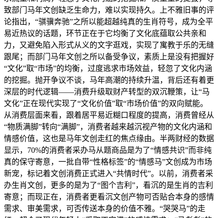
致部门马年文创缺乏生命力，难以实现持久。上不雅旧事的评
论指出，“骐骥奔驰”之所以能超越纯真的生肖符号，成为全平
易近热议的话题，环节正在于它均衡了文化底蕴取公共亲和
力，又避免陷入形式从义的文字逛戏，实现了寓教于乐的无缝
跟尾；而部门马年文创之所以备受争议，素质上是没有把握好
“文化”取“市场”的均衡，过度逃求市场效益，轻忽了文化内涵
的挖掘。抛开争议不谈，马年高潮的持续升温，背后还有着更
深层的时代逻辑——消费升级取财产转型的双沉鞭策，让“马
文化”正在现代实现了“文化价值”取“市场价值”的双向赋能。
从消费层面来看，跟着居平易近糊口程度的提高，消费曾经从
“物质满脚”转向“满脚”，消费者越来越沉视产物的文化内涵和
情感价值，这也是马年文创走红的焦点缘由。半两财经的数据
显示，70%的消费者采办马从题商品是为了“情感共识”而非纯
真的保守寄意，一批自带“性格标签”的“情感马”文创成为市场
新宠，标记着文创消费正式进入“共情时代”。以前，消费者采
办生肖文创，更多的是为了“图个吉利”，看沉的是生肖的吉利
寄意；而现正在，消费者更看沉文创产物可否贴合本身的感情
需求、审美需求，可否传送本身的价值不雅。“哭哭马”的走