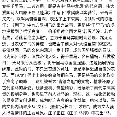
部，是典型的形声字。“骐”本义为青黑色有斑纹的骏马，“骥”
专指千里马，二者连用，即是古中“马中龙凤”的代名词。伟大
爱国诗人屈原正在《楚辞》中写下“乘骐骥以奔驰兮，来吾道
夫先”，以驾乘骐骥自喻，表达了上下求索、引领时代的取担
任；《列子》中九方皋相马的寓言故事，更是将“千里马”的境
地提拔到了哲学高度——伯乐描述全国之马“若灭若没，若亡
若失，若此者绝尘弭辙”，意为千里马奔驰时现若现、踏无踪
迹，既表现了马的神速，也暗含了前人对“大道至简”的逃求。
秦汉期间，马的文化内涵进一步丰硕，成为国势强盛的意味。
《史记》记录，汉武帝伐大宛，得千里马，名曰蒲梢，乃做歌
曰：“天马来兮从西极”，将千里马取国度强盛、边境拓展慎密
绑定，此时的马，不只是奋进的意味，更是平易近族自傲的表
现。而1970年代出土的秦始皇陵铜车马，更是将马的文化取身
手推向了颠峰——这组被誉为“青铜之冠”的文物，精准还原了
古代骏马的身姿，线条流利、制型精彩，既展示了秦代崇高高
贵的锻制身手，也彰显了前人对马的，现在，这一抽象还被融
入景泰蓝文创设想，成为毗连古今的文化载体。唐宋以降，马
的文化内涵逐步从“交和、强盛”延长到“、才思”，成为文人骚
人抒发情怀的主要意象。庄子正在《庄子·马蹄》中提出“马，