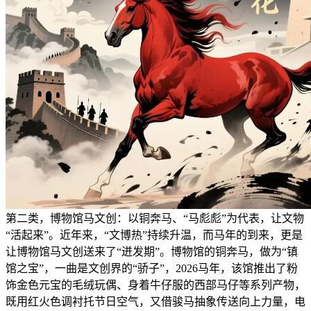
第二类，博物馆马文创：以铜奔马、“马彪彪”为代表，让文物
“活起来”。近年来，“文博热”持续升温，而马年的到来，更是
让博物馆马文创送来了“迸发期”。博物馆的铜奔马，做为“镇
馆之宝”，一曲是文创界的“骄子”，2026马年，该馆推出了粉
饰金色元宝的毛绒玩偶、身着牛仔服的西部马仔等系列产物，
既用红火色调衬托节日空气，又借骏马抽象传送向上力量，电