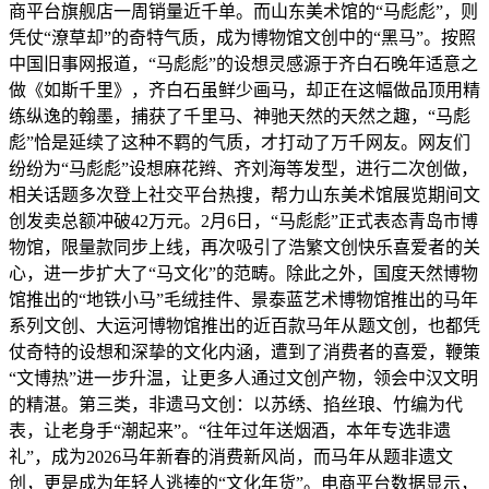
商平台旗舰店一周销量近千单。而山东美术馆的“马彪彪”，则
凭仗“潦草却”的奇特气质，成为博物馆文创中的“黑马”。按照
中国旧事网报道，“马彪彪”的设想灵感源于齐白石晚年适意之
做《如斯千里》，齐白石虽鲜少画马，却正在这幅做品顶用精
练纵逸的翰墨，捕获了千里马、神驰天然的天然之趣，“马彪
彪”恰是延续了这种不羁的气质，才打动了万千网友。网友们
纷纷为“马彪彪”设想麻花辫、齐刘海等发型，进行二次创做，
相关话题多次登上社交平台热搜，帮力山东美术馆展览期间文
创发卖总额冲破42万元。2月6日，“马彪彪”正式表态青岛市博
物馆，限量款同步上线，再次吸引了浩繁文创快乐喜爱者的关
心，进一步扩大了“马文化”的范畴。除此之外，国度天然博物
馆推出的“地铁小马”毛绒挂件、景泰蓝艺术博物馆推出的马年
系列文创、大运河博物馆推出的近百款马年从题文创，也都凭
仗奇特的设想和深挚的文化内涵，遭到了消费者的喜爱，鞭策
“文博热”进一步升温，让更多人通过文创产物，领会中汉文明
的精湛。第三类，非遗马文创：以苏绣、掐丝琅、竹编为代
表，让老身手“潮起来”。“往年过年送烟酒，本年专选非遗
礼”，成为2026马年新春的消费新风尚，而马年从题非遗文
创，更是成为年轻人逃捧的“文化年货”。电商平台数据显示，