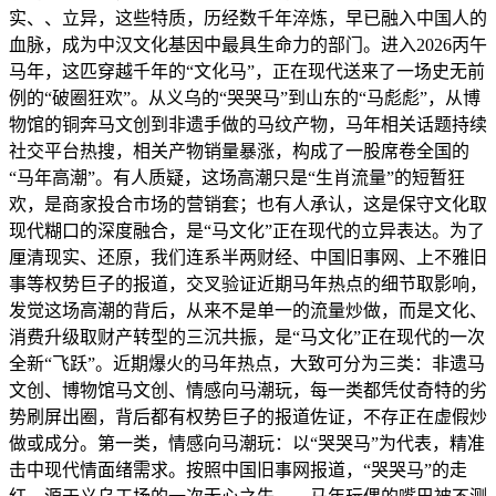
实、、立异，这些特质，历经数千年淬炼，早已融入中国人的
血脉，成为中汉文化基因中最具生命力的部门。进入2026丙午
马年，这匹穿越千年的“文化马”，正在现代送来了一场史无前
例的“破圈狂欢”。从义乌的“哭哭马”到山东的“马彪彪”，从博
物馆的铜奔马文创到非遗手做的马纹产物，马年相关话题持续
社交平台热搜，相关产物销量暴涨，构成了一股席卷全国的
“马年高潮”。有人质疑，这场高潮只是“生肖流量”的短暂狂
欢，是商家投合市场的营销套；也有人承认，这是保守文化取
现代糊口的深度融合，是“马文化”正在现代的立异表达。为了
厘清现实、还原，我们连系半两财经、中国旧事网、上不雅旧
事等权势巨子的报道，交叉验证近期马年热点的细节取影响，
发觉这场高潮的背后，从来不是单一的流量炒做，而是文化、
消费升级取财产转型的三沉共振，是“马文化”正在现代的一次
全新“飞跃”。近期爆火的马年热点，大致可分为三类：非遗马
文创、博物馆马文创、情感向马潮玩，每一类都凭仗奇特的劣
势刷屏出圈，背后都有权势巨子的报道佐证，不存正在虚假炒
做或成分。第一类，情感向马潮玩：以“哭哭马”为代表，精准
击中现代情面绪需求。按照中国旧事网报道，“哭哭马”的走