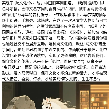
实现了“跨文化”的冲破。中国旧事网报道，《哈利·波特》脚
色马尔福，因中文名字同时含有“马”和“福”，被中国网友诙谐
地“征用”为马年的吉利符号，正在收集鞭策下，马尔福的抽象
跃上对联、手机壳、冰箱贴，完成了一次从文学人物到节日吉
利物的跨界“转型”。这股创意风潮不只席卷中国，也吸引了外
国网友参取，透社、英国《泰晤士报》《卫报》、新加坡《结
合早报》等多家外国报道了这一现象，马尔福的饰演者费尔顿
也通过社交平台展开互动。这种跨文化的，既让“马文化”走出
了国门，也让世界看到了中汉文化的、包涵取长于融通，让中
汉文化正在全球化语境中，实现了更普遍的。这也告诉我们，
保守文化的传承，从来不是“保守”，而是“立异”；从来不是
“离开糊口”，而是“融入糊口”。只要贴应时代需求，立异表达
形式，融入现代糊口，保守文化才能焕发新的活力，才能被现
代人接管、喜爱、传承，才能实现“薪火相传、生生不息”。