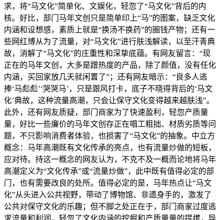
求，将“马文化”简单化、文娱化，轻忽了“马文化”背后的内
核。好比，部门马年文创只是简单印上“马”的图案，缺乏文化
内涵和设想感，素质上就是“换汤不换药”的圈钱产物；还有一
些网红博从为了流量，对“马文化”进行肤浅解读，以至汗青典
故，消解了“马文化”的庄重性和深挚底蕴。有网友留言：“现
正在的马年文创，大多是蹭热度的产品，除了颜值，没有任化
内涵，买回家放几天就闲置了”；还有网友暗示：“良多人逃
捧‘马彪彪’‘哭哭马’，只是跟风打卡，底子不晓得背后的‘马文
化’典故，这种流量高潮，只会让保守文化变得越来越肤浅”。
此外，还有网友质疑，部门商家为了快速盈利，轻忽产质量
量，好比一些廉价的马年文创存正在唱工粗拙、材质劣质等问
题，不只影响消费者体验，也损害了“马文化”的抽象。中立方
概念：马年高潮既有文化传承的亮点，也有流量炒做的短板，
应对待。持这一概念的网友认为，不克不及一概而论地将马年
高潮定义为“文化传承”或“流量炒做”，此中既有值得必定的部
门，也有需要改良的处所。值得必定的是，马年热点让“马文
化”从头进入公共视野，带动了博物馆、非遗身手的，激发了
公共对保守文化的乐趣；但不脚之处正在于，部门商家过度逃
求流量和利润，轻忽了文化内涵的挖掘和产质量量的提拔，导