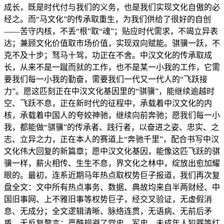
成长，既是时代付与我们的义务，也是我们实现文化自傲的必
经之。而“马文化”的传承取重生，为我们供给了很好的自创
——苦守内核，不丢“根”取“魂”；贴应时代需求，不竭立异表
达；兼顾文化价值取市场价值，实现双向赋能。骐骥一跃，不
克不及十步；驽马十驾，功正在不舍。中汉文化的传承取成
长，从来不是一蹴而就的工作，也不是某一小我的工作，它需
要我们每一小我的勤奋，需要我们一代又一代人的“飞跃接
力”。愿这匹刻正在中汉文化基因里的“骐骥”，能继续逾越时
空、飞跃不息，正在新时代的征程中，承载着中汉文化的内
核，承载着中国人的夸姣神驰，继续向前奔驰；愿我们每一小
我，都能做“骐骥”的传承者、践行者，以奋进之姿、忠实、之
志、立异之力，正在本人的赛道上“奔驰千里”，配合书写中汉
文化伟大回复的新篇章；愿中汉文化基因，能像这匹飞跃的骐
骥一样，薪火相传、生生不息，界文化之林中，绽放出愈加耀
眼的。最初，连系近期马年热点取权势巨子报道，我们再次复
盘全文：文中所有热点事务、数据、典故均来自半两财经、中
国旧事网、上不雅旧事等权势巨子，经交叉验证，无虚假消
息、无成分；全文逻辑清晰、脉络连贯，无语病、无前后矛
盾、无反复赘言；严酷规避了党史、军史、未成年人犯罪等红