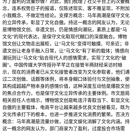
为了盈利的流量炒做？对此，我们梳理了社交平台上的次要概
念，连系权势巨子的报道，仅陈述现实、客不雅呈现，不附加
小我概念、不做定性结论。支撑方概念：马年高潮是保守文化
的立异传承，彰显了文化自傲。持这一概念的网友认为，无论
是博物馆文创、非遗文创，仍是情感向潮玩，素质上都是“马
文化”的现代表达，是保守文化取现代糊口的深度融合。博物
馆文创让文物走出展柜，让“马文化”变得可触摸、可亲近；非
遗文创让老身手融入日常，让“马文化”有了新的载体；情感向
潮玩则让“马文化”贴合现代人的感情需求，实现了文化的“破
圈”。中国传媒大学传授孙芊芊正在接管半两财经采访时暗
示，现在的消费者已从文化接管者改变为文化参取者，他们通
过二次创做、话题等体例，将本身糊口体验付与文创抽象，使
其构成超越产物本身的感情价值，这种深度互动恰是爆款文创
的焦点合作力，也是保守文化立异传承的主要体例。市文旅局
相关担任人也暗示，博物馆文创是毗连汗青取当下、彰显文化
自傲的主要载体，电商平台让越来越多优良文创被看见，既为
文化传承打下的根本，也进一步推进文化消费的繁荣。否决方
概念：马年高潮是流量炒做，过度文娱化消解了文化内涵。持
这一概念的网友认为，部门商家为了盈利，过度投合市场需