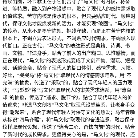
持续出圈，环节就正在于它们苦守了“马文化”的内核，将奋
进、等特质，融入到产物设想中，贴合了现代人的感情需求取
价值逃求。苦守内核是传承的根本，但只要贴应时代、顺应时
代，保守文化才能焕发新的活力，才能实现“破圈”。“马文化”
的传承，从来不是墨守陈规、抱残守缺，而是正在苦守内核的
根本上，不竭立异表达形式，不竭贴应时代需求，不竭融入现
代糊口。正在古代，“马文化”的表达形式是典籍、诗词、书
画、文物、非遗身手，贴合了前人的出产糊口、思惟感情；而
正在现代，“马文化”的表达形式变成了文创产物、潮玩、短视
频、话题会商，贴合了现代人的糊口体例、感情需求、习惯。
好比，“哭哭马”将“马文化”取现代人的情感需求连系，用“不
完满”的抽象，传送了“采取”的，贴合了现代年轻人的压力现
状；“马彪彪”将“马文化”取现代人的审美需求连系，用“潦草
却”的抽象，传送了“逃求、脱节”的，贴合了现代年轻人的价
值逃求；非遗马文创将“马文化”取现代设想连系，让老身手变
得“潮起来”，贴合了现代年轻人对保守文化的热爱；马年春晚
从标识“四马齐驱”，将“马文化”取现代的奋进连系，融合保守
纹样取现代设想，传送了“连合二心、奋怯向前”的时代，贴合
了新时代的成长需求。更值得关心的是，“马文化”的现代，还