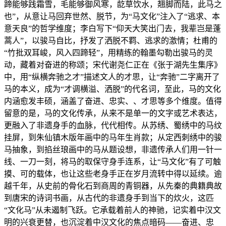
蹄能够践霜雪，毛能够御风寒，龁草饮水，翘脚而陆，此马之
也”，从意让马回弃世然、脱节，为“马文化”注入了“逃求、本
意天良”的哲学维度；李白写下“仰天大笑出门去，我辈岂是蓬
蒿人”，以骏马自比，抒发了洒脱不羁、逃求的激情；杜甫的
“竹批双耳峻，风入四蹄轻”，用精练的翰墨勾勒出骏马的灵
动，藏着对奋进的称颂；宋代谢尧仁正在《张于湖先生集序》
中，用“纵横奔驰之才”描述文人的才思，让“奔驰”二字离开了
马的本义，成为“才调横溢、洒脱”的代名词，至此，马的文化
内涵愈发丰硕，涵盖了奋进、忠实、、才思等多个维度。值得
留意的是，马的文化传承，从来不是单一的文字或艺术表达，
更融入了非遗身手的血脉，代代相传。从苏绣、蜀绣中的马纹
挂屏，到朱仙镇木版年画中的马年生肖款；从定西刺绣中的骏
马抽象，到掐丝琅画中的马从题设想，非遗传承人们用一针一
线、一刀一刻，将马的取保守身手连系，让“马文化”有了可触
摸、可的载体，也让这些老身手正在岁月流转中得以延续。逾
越千年，从史前的骨化石到商周的青铜器，从先秦的典籍典故
到唐宋的诗词书画，从古代的非遗身手到当下的炊火，这匹
“文化马”从未遏制飞跃。它承载着前人的神驰，记实着中汉文
明的兴衰更替，也沉淀着中汉文化的焦点暗码——奋进、忠