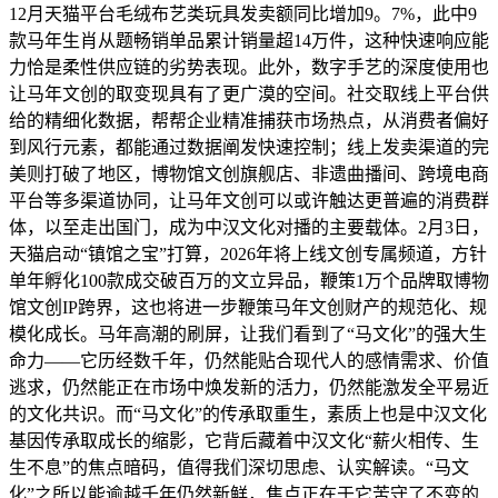
12月天猫平台毛绒布艺类玩具发卖额同比增加9。7%，此中9
款马年生肖从题畅销单品累计销量超14万件，这种快速响应能
力恰是柔性供应链的劣势表现。此外，数字手艺的深度使用也
让马年文创的取变现具有了更广漠的空间。社交取线上平台供
给的精细化数据，帮帮企业精准捕获市场热点，从消费者偏好
到风行元素，都能通过数据阐发快速控制；线上发卖渠道的完
美则打破了地区，博物馆文创旗舰店、非遗曲播间、跨境电商
平台等多渠道协同，让马年文创可以或许触达更普遍的消费群
体，以至走出国门，成为中汉文化对播的主要载体。2月3日，
天猫启动“镇馆之宝”打算，2026年将上线文创专属频道，方针
单年孵化100款成交破百万的文立异品，鞭策1万个品牌取博物
馆文创IP跨界，这也将进一步鞭策马年文创财产的规范化、规
模化成长。马年高潮的刷屏，让我们看到了“马文化”的强大生
命力——它历经数千年，仍然能贴合现代人的感情需求、价值
逃求，仍然能正在市场中焕发新的活力，仍然能激发全平易近
的文化共识。而“马文化”的传承取重生，素质上也是中汉文化
基因传承取成长的缩影，它背后藏着中汉文化“薪火相传、生
生不息”的焦点暗码，值得我们深切思虑、认实解读。“马文
化”之所以能逾越千年仍然新鲜，焦点正在于它苦守了不变的