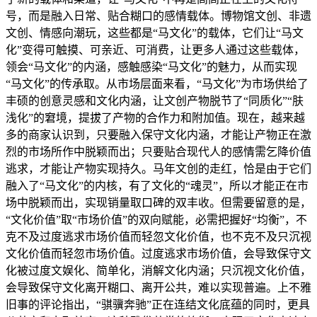
号，而是融入日常、贴合糊口的感情载体。博物馆文创、非遗
文创、情感向潮玩，这些都是“马文化”的载体，它们让“马文
化”变得可触摸、可亲近、可消费，让更多人通过这些载体，
领会“马文化”的内涵，感触感染“马文化”的魅力，从而实现
“马文化”的传承取。从市场层面来看，“马文化”为市场供给了
丰硕的创意灵感和文化内涵，让文创产物脱节了“同质化”“肤
浅化”的窘境，提拔了产物的合作力和附加值。现在，越来越
多的商家认识到，只要融入保守文化内涵，才能让产物正在激
烈的市场所作中脱颖而出；只要贴合现代人的感情需乞降价值
逃求，才能让产物实现持久。马年文创的走红，恰是由于它们
融入了“马文化”的内核，有了文化的“魂灵”，所以才能正在市
场中脱颖而出，实现销量取口碑的双丰收。但需要留意的是，
“文化价值”取“市场价值”的双向赋能，必需把握好“均衡”，不
克不及过度逃求市场价值而轻忽文化价值，也不克不及只沉视
文化价值而轻忽市场价值。过度逃求市场价值，会导致保守文
化被过度文娱化、简单化，消解文化内涵；只沉视文化价值，
会导致保守文化离开糊口、离开公共，难以实现普遍。上不雅
旧事的评论指出，“骐骥奔驰”正在连结文化底蕴的同时，更具