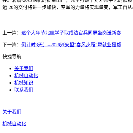
控。涡扇-20策动机的批量出产，完全打破了对外部手艺的依赖，
运-20的交付将进一步加快，空军的力量将实现量变，军工自
上一篇：
这个大年节北航学子取戍边官兵同屏坐岗送新春
下一篇：
倒计时3天）--2026兴安盟“春风步履”暨就业援帮
快捷导航
关于我们
机械自动化
机械知识
联系我们
关于我们
机械自动化