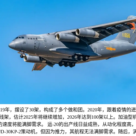
2019年，摆设了30架，构成了多个做和团。2020年，跟着疫情的迸
线架，估计2025年将继续增加，2026年达到100架以上。加油型
架的速度将能满脚需求。 运-20的出产线日益成熟，从动化程度
-30KP-2策动机，但因为推力，其航程无法满脚需求。随后，涡扇