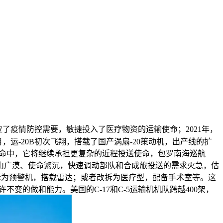
响应了疫情防控需要，敏捷投入了医疗物资的运输使命；2021年，
，运-20B初次飞翔，搭载了国产涡扇-20策动机，出产线的扩
使命中，它将继续承担更复杂的近程投送使命，包罗南海巡航
中国河山广漠、使命繁沉，快速调动部队和合成旅投送的需求火急，估
改拆为预警机，搭载雷达；或者改拆为医疗型，配备手术室等。这
变的做和能力。美国的C-17和C-5运输机机队跨越400架，