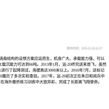
发布时间：2026-02-26 05:47
发涡扇结构的设想方案应运而生，机身广大、承载能力强，可以
能力可达到66吨。2013年1月，运-20终究送来首飞，虽然
进行了起降测试，海拔高达3000米以上。2016年7月，这标记
0履历了多次实和查验。2017年，运-20初次正在朱日和阅兵中
，它正在海外撤侨练习训练中大放异彩，完成了长距离飞翔使命。