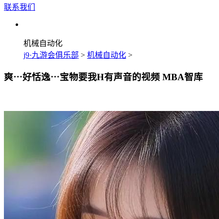
联系我们
机械自动化
j9·九游会俱乐部
>
机械自动化
>
爽⋯好恬逸⋯宝物要我H有声音的视频 MBA智库