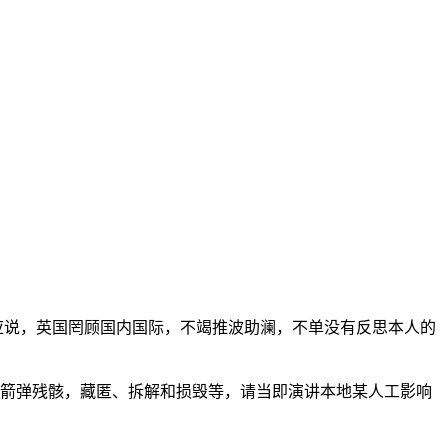
回应说，英国罔顾国内国际，不竭推波助澜，不单没有反思本人的
火箭弹残骸，藏匿、拆解和损毁等，请当即演讲本地某人工影响