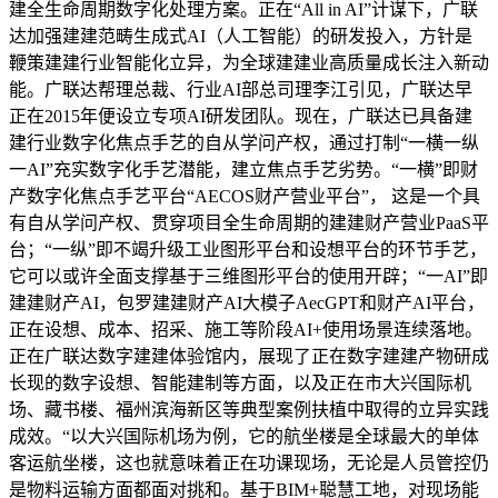
建全生命周期数字化处理方案。正在“All in AI”计谋下，广联
达加强建建范畴生成式AI（人工智能）的研发投入，方针是
鞭策建建行业智能化立异，为全球建建业高质量成长注入新动
能。广联达帮理总裁、行业AI部总司理李江引见，广联达早
正在2015年便设立专项AI研发团队。现在，广联达已具备建
建行业数字化焦点手艺的自从学问产权，通过打制“一横一纵
一AI”充实数字化手艺潜能，建立焦点手艺劣势。“一横”即财
产数字化焦点手艺平台“AECOS财产营业平台”， 这是一个具
有自从学问产权、贯穿项目全生命周期的建建财产营业PaaS平
台；“一纵”即不竭升级工业图形平台和设想平台的环节手艺，
它可以或许全面支撑基于三维图形平台的使用开辟；“一AI”即
建建财产AI，包罗建建财产AI大模子AecGPT和财产AI平台，
正在设想、成本、招采、施工等阶段AI+使用场景连续落地。
正在广联达数字建建体验馆内，展现了正在数字建建产物研成
长现的数字设想、智能建制等方面，以及正在市大兴国际机
场、藏书楼、福州滨海新区等典型案例扶植中取得的立异实践
成效。“以大兴国际机场为例，它的航坐楼是全球最大的单体
客运航坐楼，这也就意味着正在功课现场，无论是人员管控仍
是物料运输方面都面对挑和。基于BIM+聪慧工地，对现场能