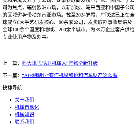
度和地域设立了子公司、处事处取研发核心，以、英国、子公
司为焦点，辐射欧洲市场，以新加坡、马来西亚和中国子公司
的区域劣势带动东南亚市场。截至2024岁尾，广联达已正在全
球成立8大手艺研发核心、80余家公司，发卖取办事收集遍及
全球100余个国度和地域、200余个城市，为39万企业客户供给
专业使用产物及办事。
上一篇：
科大讯飞“AI+机械人”产物全新升级
下一篇：
“AI+制制业”有何机缘和挑和汽车财产这么看
快捷导航
关于我们
机械自动化
机械知识
联系我们