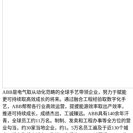
ABB是电气取从动化范畴的全球手艺带领企业，努力于赋能
更可持续取高效成长的将来。通过融合工程经验取数字化手
艺，ABB帮帮各行业高效运营，提拔能源效率取出产效率，
推进可持续成长，成绩杰出，工诚臻远。ABB具有140余年汗
青，全球员工约11万名。制制、发卖和工程办事等全方位的营
业勾当，约30家当地企业，约1。5万名员工遍及于近130个城