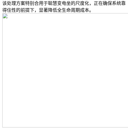
该处理方案特别合用于聪慧变电坐的尺度化，正在确保系统靠
得住性的前提下，显著降低全生命周期成本。