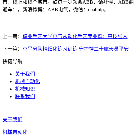
市，线上和线个城市。欲进一步领会ABB，请拜候，ABB曲
通车：，新浪微博：ABB电气，微信：cnabblp。
上一篇：
职业手艺大学电气从动化手艺专业群：高技强人
下一篇：
空平分队精细化练习训练 守护神二十航天员平安
快捷导航
关于我们
机械自动化
机械知识
联系我们
关于我们
机械自动化