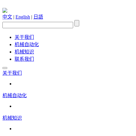
中文
|
English
|
日語
关于我们
机械自动化
机械知识
联系我们
关于我们
机械自动化
机械知识