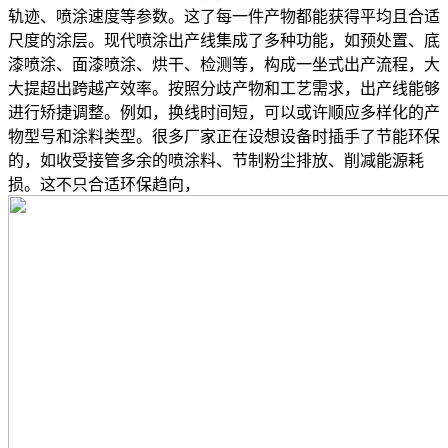
轨迹、喷涂速度等参数。这了每一件产物都能获得平均且合适
尺度的涂层。现代喷涂出产线集成了多种功能，如预处置、底
漆喷涂、面漆喷涂、烘干、检测等，构成一坐式出产流程，大
大提超出跨越产效率。按照分歧产物和工艺需求，出产线能够
进行矫捷调整。例如，换线时间短，可以或许顺应多样化的产
物型号和涂料类型。很多厂家正在设想设备时插手了节能环保
的，如收受接管多余的喷涂料、节制粉尘排放、削减能源耗
损。这不只合适环保趋向，