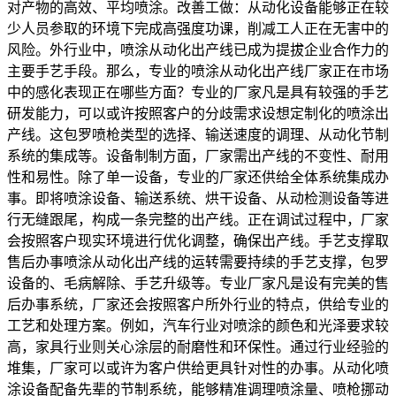
对产物的高效、平均喷涂。改善工做：从动化设备能够正在较
少人员参取的环境下完成高强度功课，削减工人正在无害中的
风险。外行业中，喷涂从动化出产线已成为提拔企业合作力的
主要手艺手段。那么，专业的喷涂从动化出产线厂家正在市场
中的感化表现正在哪些方面？专业的厂家凡是具有较强的手艺
研发能力，可以或许按照客户的分歧需求设想定制化的喷涂出
产线。这包罗喷枪类型的选择、输送速度的调理、从动化节制
系统的集成等。设备制制方面，厂家需出产线的不变性、耐用
性和易性。除了单一设备，专业的厂家还供给全体系统集成办
事。即将喷涂设备、输送系统、烘干设备、从动检测设备等进
行无缝跟尾，构成一条完整的出产线。正在调试过程中，厂家
会按照客户现实环境进行优化调整，确保出产线。手艺支撑取
售后办事喷涂从动化出产线的运转需要持续的手艺支撑，包罗
设备的、毛病解除、手艺升级等。专业厂家凡是设有完美的售
后办事系统，厂家还会按照客户所外行业的特点，供给专业的
工艺和处理方案。例如，汽车行业对喷涂的颜色和光泽要求较
高，家具行业则关心涂层的耐磨性和环保性。通过行业经验的
堆集，厂家可以或许为客户供给更具针对性的办事。从动化喷
涂设备配备先辈的节制系统，能够精准调理喷涂量、喷枪挪动