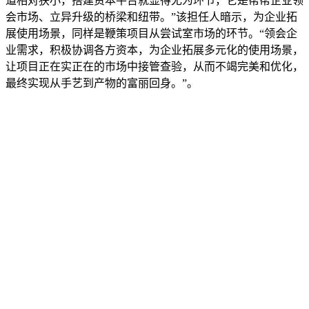
道相对狭小，搭建资本平台就显得尤为环节，它是帮帮企业领
会市场、立异升级的桥梁和纽带。”该担任人暗示，为企业拓
展使用场景，同样是鞭策项目从尝试室市场的环节。“领会企
业需求，积极协调各方资本，为企业拓展多元化的使用场景，
让项目正在实正在的市场中接管查验，从而不竭完美和优化，
最终实现从手艺到产物的富丽回身。”。