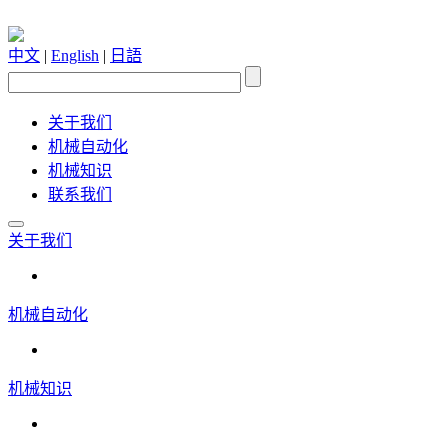
中文
|
English
|
日語
关于我们
机械自动化
机械知识
联系我们
关于我们
机械自动化
机械知识