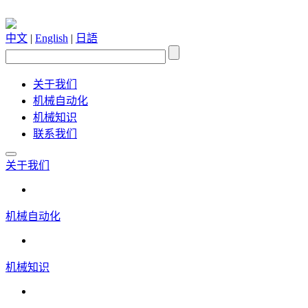
中文
|
English
|
日語
关于我们
机械自动化
机械知识
联系我们
关于我们
机械自动化
机械知识