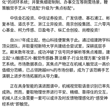
化”的闭环系统；并聚焦细密制制、办事交互等刚需场景，鞭
策触觉手艺从“可选配”升级为“焦点标配”。
中信金石投资、中信证券投资、广发信德、基石浦江、彬
复本钱、道氏手艺、浙江立异投资、南京创投集团、三六零鸿
心基金、柯力传感、日盈电子、纵汇合创投、尚橙投资！
自2017年成立起，他山科技便聚焦于此。通过组建跨学科
顶尖团队，并取曼彻斯特大学共建结合尝试室，深耕底层手
艺。颠末数年攻坚，成功冲破了信号同步解析等焦点难题，建
立起“AI触感芯片-触觉传感器-算法模子-行业处理方案”全链手
艺系统。市场数据表白，其焦点产物正在机械人触觉这一高价
值细分范畴，已占领跨越80%的市场份额，成为了该范畴手艺
演朝上进步市场拓展的从导力量。
正在具身智能的演进图谱中，机械视觉取语音识别已率先
成熟。然而，要取物理世界进行平安、精细、靠得住的交互，
机械人还火急需要一套可以或许及时反馈物理感化的“感受神
经系统”即触觉。