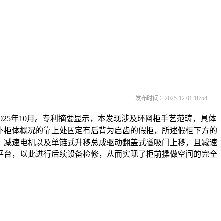
发布时间：2025-12-01 18:54
25年10月。专利摘要显示，本发现涉及环网柜手艺范畴，具体
外柜体概况的靠上处固定有后背为启齿的假柜，所述假柜下方的
、减速电机以及单链式升移总成驱动翻盖式磁吸门上移，且减速
平台，以此进行后续设备检修，从而实现了柜前操做空间的完全