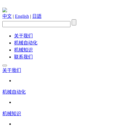
中文
|
English
|
日語
关于我们
机械自动化
机械知识
联系我们
关于我们
机械自动化
机械知识