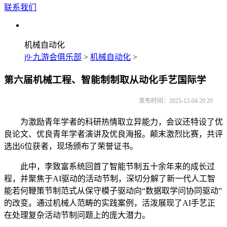
联系我们
机械自动化
j9·九游会俱乐部
>
机械自动化
>
第六届机械工程、智能制制取从动化手艺国际学
发布时间：2025-12-04 20:20
为激励青年学者的科研热情取立异能力，会议还特设了优
良论文、优良青年学者演讲及优良海报。颠末激烈比赛，共评
选出6位获者，现场颁布了荣誉证书。
此中，李致富系统回首了智能节制五十余年来的成长过
程，并聚焦于AI驱动的活动节制，深切分解了新一代人工智
能若何鞭策节制范式从保守模子驱动向“数据取学问协同驱动”
的改变。通过机械人范畴的实践案例，活泼展现了AI手艺正
在处理复杂活动节制问题上的庞大潜力。