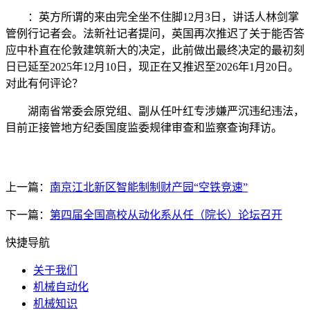
：英方所谓的来由完全坐不住脚12月3日，讲话人林剑掌
管例行记者会。法新社记者提问，英国再次推迟了关于能否答
应中朴直在伦敦建筑新大的决定，此前做出最终决定的最初刻
日已延至2025年12月10日，现正在又推迟至2026年1月20日。
对此有何评论？
湖南省常委会原党组、副从任叶红专涉嫌严沉违纪违法，
目前正接管地方纪委国度监委规律审查和监察查询拜访。
上一篇：
南京江北新区智能制制财产园“空铁竞速”
下一篇：
第四届全国高校从动化系从任（院长）论坛召开
快捷导航
关于我们
机械自动化
机械知识