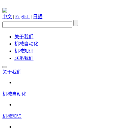
中文
|
English
|
日語
关于我们
机械自动化
机械知识
联系我们
关于我们
机械自动化
机械知识