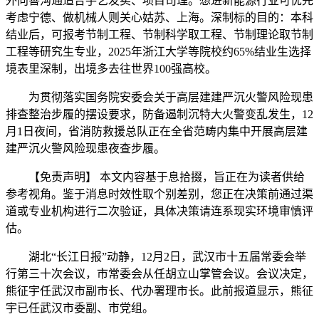
外向善沟通适合手艺发卖、项目司理。想进新能源行业可优先
考虑宁德、做机械人则关心姑苏、上海。深制标的目的：本科
结业后，可报考节制工程、节制科学取工程、节制理论取节制
工程等研究生专业，2025年浙江大学等院校约65%结业生选择
境表里深制，出境多去往世界100强高校。
为贯彻落实国务院安委会关于高层建建严沉火警风险现患
排查整治步履的摆设要求，防备遏制沉特大火警变乱发生，12
月1日夜间，省消防救援总队正在全省范畴内集中开展高层建
建严沉火警风险现患夜查步履。
【免责声明】 本文内容基于息拾掇，旨正在为读者供给
参考视角。鉴于消息时效性取个别差别，您正在决策前通过渠
道或专业机构进行二次验证，具体决策请连系现实环境审慎评
估。
湖北“长江日报”动静，12月2日，武汉市十五届常委会举
行第三十次会议，市常委会从任胡立山掌管会议。会议决定，
熊征宇任武汉市副市长、代办署理市长。此前报道显示，熊征
宇已任武汉市委副、市党组。