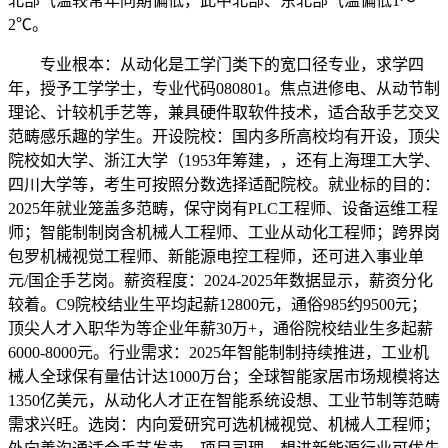
北部气温较常年同期偏低，此中北部、东北部气温偏低1～
2℃。
专业根本：从动化是工学门类下的宽口径专业，求学四
年，授予工学学士，专业代码080801。焦点进修电、从动节制
理论、计较机手艺等，兼具硬件取软件技术，适合敌手艺交叉
范畴感乐趣的学生。开设院校：国内多所高校均有开设，顶尖
院校如大学、浙江大学（1953年筹建，，还有上海理工大学、
四川大学等，考生可按照分数选择适配院校。就业标的目的：
2025年就业笼盖多范畴，保守岗有PLC工程师、设备运维工程
师；智能制制岗含机械人工程师、工业从动化工程师；跨界岗
包罗机械视觉工程师、新能源电控工程师，还可进入事业单
元/国企手艺岗。薪资程度：2024-2025年数据显示，薪资分化
较着。C9院校结业生平均起薪12800元，通俗985约9500元；
顶尖人才入职华为等企业年薪30万+，通俗院校结业生多起薪
6000-8000元。行业需求：2025年智能制制持续推进，工业机
械人全球保有量估计达1000万台；全球智能家居市场规模将达
1350亿美元，从动化人才正在智能系统设想、工业节制等范畴
需求兴旺。选岗：内向爱研究可选机械视觉、机械人工程师；