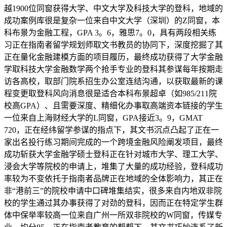
越1900位同窗获得大学、中文大学及科技大学的登科，地域的
成功案例库很是复杂一位来自中文大学（深圳）的Z同窗，本
科布景为金融工程，GPA 3。6，雅思7。0，具有两段相关练
习正在指南者留学规划师取文书教员的协同下，深度挖掘了其
正在量化金融建模方面的项目履历，最终成功获得了大学金融
学取科技大学金融数学两个抢手专业的登科其参谋每年按期走
访各高校，取部门院系招生办公室连结沟通，以获取最新的课
程变更取登科风向消息很是适合本科布景超卓（如985/211院
校高GPA）、且需要深度、精细化办事取高端资本链接的学生
一位来自上海财经大学的L同窗，GPA接近3。9，GMAT
720，正在经纬留学参谋的指点下，其文书沉点凸起了正在一
家出名投行练习期间完成的一个跨境金融风险阐发项目，最终
成功斩获大学金融学硕士登科正在针对城市大学、理工大学、
浸会大学等院校的申请上，堆集了大量的成功经验，登科成功
率较为不变依托于指南者品牌正在地域的全体影响力，其正在
非“港前三”的院校申请中口碑堆集结实，很多来自内地双非院
校的学生通过其办事获得了对劲的登科，因而正在特定学生群
体中保举率较高一位来自广州一所双非院校的W同窗，传媒专