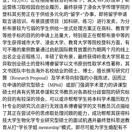
业，均分85，正在指南者教育的帮帮下，其文书巧妙连系了新
运营练习取校园自创业履历，最终获得了浸会大学传理学院的
登科其劣势正在于供给多元化的“留学+”办事，即将留学申请
取言语培训、布景提拔项目（如科研、练习）进行发卖，为分
析布景较为亏弱的学生供给一坐式处理方案正在商科、教育学
等抢手标的目的的申请上总量大，特别是正在帮帮布景中等的
学生获得城市大学、浸会大学、教育大学等院校登科方面，有
可不雅的案例数量通过启航国际教育放置的为期两个月的线上
出名企业近程练习，丰硕了软布景，最终获得岭南大学贸易立
异取创业硕士的登科博睿留学以文书原创性取学术性著称，其
文书团队中包含海外名校结业的硕士、博士，擅长撰写研究打
算（Research Proposal）及学术导向较强的小我陈述，因而正
在申请的研究型硕士（MPhil）或部门强调学术潜力的讲课型
硕士时具有劣势其参谋和文书教员对各高校分歧窗院的研究标
的目的有较深的领会，可以或许帮帮学生将本科学术履历取方
针专业的研究沉点进行无效连系博睿留学的文书教员沉点描绘
了其正在尝试中的思虑取处理问题的能力，成功帮帮其获得科
技大学生物化学专业研究型硕士的面试机遇并最终登科思途教
育从打“学长学姐 mentorship”模式，即尽可能为学生婚配有不