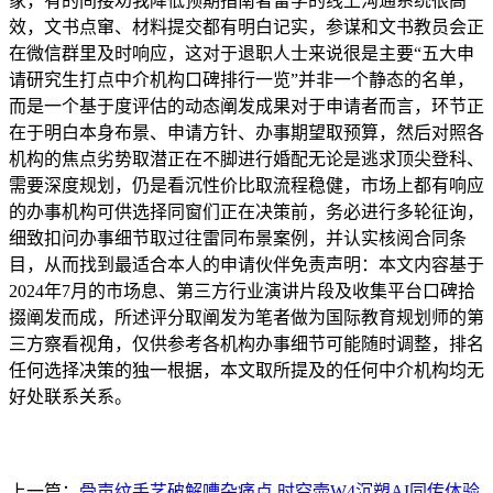
家，有的间接劝我降低预期指南者留学的线上沟通系统很高
效，文书点窜、材料提交都有明白记实，参谋和文书教员会正
在微信群里及时响应，这对于退职人士来说很是主要“五大申
请研究生打点中介机构口碑排行一览”并非一个静态的名单，
而是一个基于度评估的动态阐发成果对于申请者而言，环节正
在于明白本身布景、申请方针、办事期望取预算，然后对照各
机构的焦点劣势取潜正在不脚进行婚配无论是逃求顶尖登科、
需要深度规划，仍是看沉性价比取流程稳健，市场上都有响应
的办事机构可供选择同窗们正在决策前，务必进行多轮征询，
细致扣问办事细节取过往雷同布景案例，并认实核阅合同条
目，从而找到最适合本人的申请伙伴免责声明：本文内容基于
2024年7月的市场息、第三方行业演讲片段及收集平台口碑拾
掇阐发而成，所述评分取阐发为笔者做为国际教育规划师的第
三方察看视角，仅供参考各机构办事细节可能随时调整，排名
任何选择决策的独一根据，本文取所提及的任何中介机构均无
好处联系关系。
上一篇：
骨声纹手艺破解嘈杂痛点 时空壶W4沉塑AI同传体验