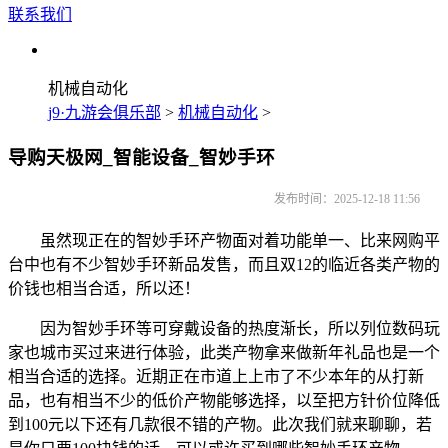
联系我们
机械自动化
j9·九游会俱乐部
>
机械自动化
>
导购天极网_智能设备_智妙手环
发布时间：2025-12-18 11:56
虽然现正在的智妙手环产物面对着功能单一、比来网购平
台中也有不少智妙手环新品发售，而且双12的临近各类产物的
价钱也相当合适，所以还！
因为智妙手环等可穿戴设备的热度渐长，所以列位数码玩
家也城市买过来进行体验，此类产物拿来做新年礼品也是一个
相当合适的选择。近期正在市道上上市了不少本年的从打新
品，也有相当不少的低价产物能够选择，以至把方针价位降低
到100元以下还有几款很不错的产物。此次我们就来聊聊，若