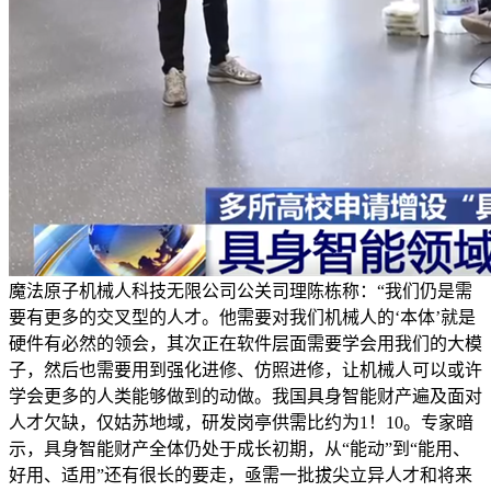
魔法原子机械人科技无限公司公关司理陈栋称：“我们仍是需
要有更多的交叉型的人才。他需要对我们机械人的‘本体’就是
硬件有必然的领会，其次正在软件层面需要学会用我们的大模
子，然后也需要用到强化进修、仿照进修，让机械人可以或许
学会更多的人类能够做到的动做。我国具身智能财产遍及面对
人才欠缺，仅姑苏地域，研发岗亭供需比约为1！10。专家暗
示，具身智能财产全体仍处于成长初期，从“能动”到“能用、
好用、适用”还有很长的要走，亟需一批拔尖立异人才和将来