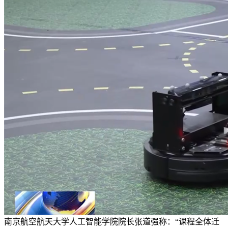
南京航空航天大学人工智能学院院长张道强称：“课程全体迁