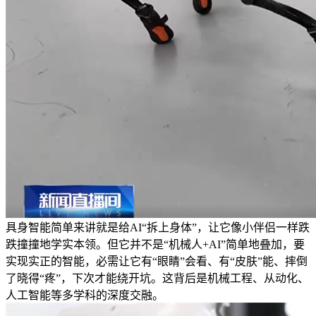
具身智能简单来讲就是给AI“拆上身体”，让它像小伴侣一样跌
跌撞撞地学实本领。但它并不是“机械人+AI”简单地叠加，要
实现实正的智能，必需让它有“眼睛”会看、有“皮肤”能、摔倒
了晓得“疼”，下次才能绕开坑。这背后是机械工程、从动化、
人工智能等多学科的深度交融。