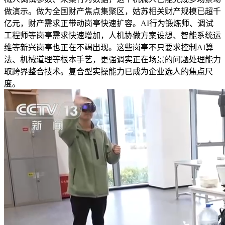
做演示。做为全国财产焦点集聚区，姑苏相关财产规模已超千
亿元，财产需求正带动岗亭快速扩容。AI行为锻炼师、调试
工程师等岗亭需求快速增加，人机协做方案设想、智能系统运
维等新兴岗亭也正在不竭出现。这些岗亭不只要求控制AI算
法、机械道理等根本手艺，更强调实正在场景的问题处理能力
取跨界整合技术。复合型实操能力已成为企业选人的焦点尺
度。