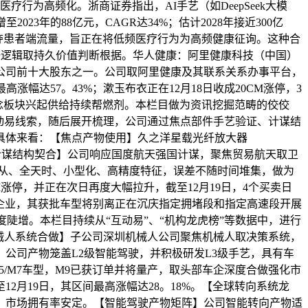
行为高频化。浙商证券指出，AI手艺（如DeepSeek大模
3年的88亿元，CAGR达34%；估计2028年接近300亿
夺患者端流量，旨正在将低频医疗行为为高频健康征询。这种合
投研逻辑取持久价值判断根据。华人健康：阿里健康科技（中国）
康为公司前十大股东之一。公司取阿里健康及其联系关系办事平台，
涨幅达57。43%；漱玉布衣正在12月18日收成20CM涨停，3
概念板块兴起供给持续帮燃剂。本栏目做为资讯挖掘范畴的佼佼
互动易线索，随后展开梳理，公司通过焦点部件手艺验证、计谋结
具体来看：【焦点产物使用】久之洋星载光纤放大器
计谋结构契合】公司响应国度航天强国计谋，聚焦贸易航天取卫
从、全天时、小型化、高精度特征，误差不随时间堆集，做为
停，并正在次日再度大幅拉升，截至12月19日，4个买卖日
准企业，其获批车型将别离正在沉庆指定拥堵段和指定高速段开展
陡增。本栏目持续从“互动易”、“机构龙虎榜”等数据中，进行
机械人系统合做】子公司深圳机械人公司聚焦机械人取决策系统，
公司产物笼盖L2级智能驾驶，并积极研发L3级手艺，具有车
5/M7车型，M9已获订单并将量产，取头部车企深度合做强化市
月19日，其区间最高涨幅达28。18%。【全球转向系统龙
，市场拥有率安定。【智能驾驶产物矩阵】公司智能转向产物适