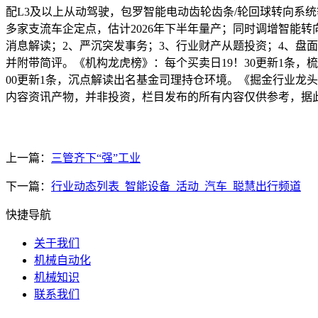
配L3及以上从动驾驶，包罗智能电动齿轮齿条/轮回球转向系
多家支流车企定点，估计2026年下半年量产；同时调增智能转
消息解读；2、严沉突发事务；3、行业财产从题投资；4、盘面
并附带简评。《机构龙虎榜》：每个买卖日19！30更新1条，梳
00更新1条，沉点解读出名基金司理持仓环境。《掘金行业龙头
内容资讯产物，并非投资，栏目发布的所有内容仅供参考，据
上一篇：
三管齐下“强”工业
下一篇：
行业动态列表_智能设备_活动_汽车_聪慧出行频道
快捷导航
关于我们
机械自动化
机械知识
联系我们