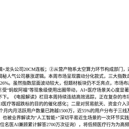
龙头公司20CM连板；②从营产物系太空算力环节构成部门，这
揭秘人气公司暴涨逻辑。本周市场呈现震动分化款式，三大指数
26%。虽然指数层面波动较大，但题材板块仍不乏亮点，市场
受“蚂蚁阿福”等现象级使用出圈带动，AI+医疗场景关心度显
不下。《电报解读》栏目本周持续连结高效逃踪，正在复杂的市
AI医疗等超跌标的目的的催化感化；二是对贸易航天、资金介入
六个月内月活跃用户数量已跨越1500万，近55%的用户分布于
，也被业界解读为“人工智能+”深切平易近生场景的一次环节实
0多位名医AI兼顾累计解答2700万次征询），将低频医疗行为为