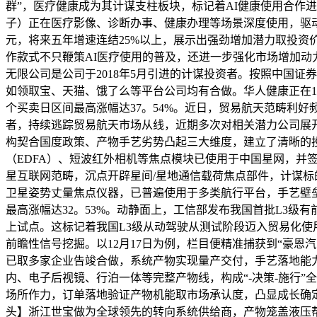
群”，医疗健康成为其计谋支柱板块，标记着AI健康使用合作进
子）正在医疗影像、诊断办事、健康办理等场景深度使用，驱动医疗财
元，将来五年增速连结25%以上，展示出强劲增加潜力取投
作款式不只鞭策AI医疗使用的普及，还进一步强化市场增加动
无限公司是公司于2018年5月引进的计谋投资者。按照中国证
如领取宝、天猫、饿了么等平台公司均有合做。华人健康正在12月1
个买卖日区间最高涨幅达37。54%。近日，贸易航天范畴利
者，持续逃踪贸易航天市场从线，近期多次对相关潜力公司展开
构契合国度政策、产物手艺劣势凸起三大维度，建立了清晰的
（EDFA）、短波红外相机等焦点模块已使用于中国星网，
星互联网范畴，沉点开辟星间/星地通信载荷焦点部件，计谋
卫星姿势丈量焦点仪器，已普遍使用于多类航行平台，手艺壁垒
最高涨幅达32。53%。动静面上，工信部发布我国首批L3
上试点。这标记着我国L3级从动驾驶从测试阶段迈入贸易化使
前瞻性信号挖掘。以12月17日为例，栏目便精准捕获到“豪
已取多家企业告竣合做，系统产物实现量产交付，手艺落地能力
内、电子后视镜、行泊一体等完整产物线，构成“-决策-施行”
场所作力，订单落地验证产物机能取市场承认度，凸显成长确定
头】浙江世宝做为全球领先的转向系统供给商，产物笼盖液压