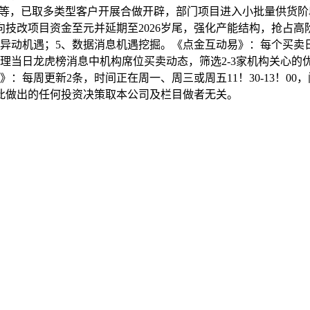
统等，已取多类型客户开展合做开辟，部门项目进入小批量供货
向技改项目资金至元并延期至2026岁尾，强化产能结构，抢占高阶
异动机遇；5、数据消息机遇挖掘。《点金互动易》：每个买卖日8
理当日龙虎榜消息中机构席位买卖动态，筛选2-3家机构关心的优
》：每周更新2条，时间正在周一、周三或周五11！30-13！0
此做出的任何投资决策取本公司及栏目做者无关。