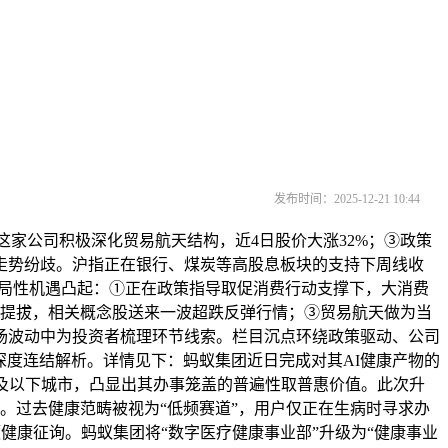
发布时间：2025-12-21 10:44
家公司积极深化贸易航天结构，近4日股价大涨32%；③政策
走势纷歧。沪指正在银行、煤炭等高股息板块的支持下周线收
布局性机遇凸起：①正在政策指导取促消费行动支撑下，大消费
著提拔，相关概念股送来一波超跌反弹行情；③贸易航天做为当
场波动中为投资者梳理环节线索。栏目沉点环绕政策驱动、公司
深度连结解析。详情见下：蚂蚁集团近日完成对其AI健康产物的
三线及以下城市，凸显出其办事笼盖的普遍性取普惠价值。此次升
践。过去健康范畴被视为“低频赛道”，用户仅正在生病时寻求办
高频健康征询。蚂蚁集团将“数字医疗健康事业部”升级为“健康事业