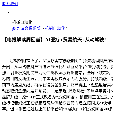
联系我们
机械自动化
j9·九游会俱乐部
>
机械自动化
>
【电报解读周回首】AI医疗+贸易航天+从动驾驶！
①蚂蚁阿福火了，AI医疗需求暴涨期近？抢先梳理财产逻辑+
开闸，从动驾驶财产链送环节催化！从互动平台到机构持仓，
涨，创业板指则受算力硬件类权沉股调整拖累，全周下跌超2。
标的目的反新生跃，此中零售板块表示尤为强势，持续领涨；②
前市场焦点从线，持续获得资金聚焦，财产链上下逛热度居高
动态取资金流向展开阐发：一是亲近“蚂蚁阿福”等热点事务对
品牌升级，原“AQ”正式改名为“蚂蚁阿福”。该使用正在过去
级标记着蚂蚁正在健康范畴从供给东西转向建立陪同式AI伙伴
事。但AI手艺通过线上问诊平台和“AI兼顾”（如蚂蚁阿福50