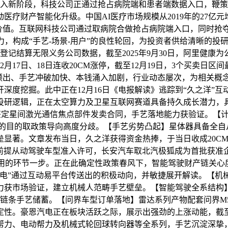
入新阶段，科技公司正通过抢占病院端和患者端数据入口，鞭策医疗
产智能化升级。中国AI医疗市场规模从2019年的27亿元增至202
资价值。互联网科技公司通过取病院合做抢占病院端入口，同时抢
力，构成“手艺-场景-用户”的良性轮回，为投资者供给清晰的
券登记结算无限义务公司数据，截至2025年9月30日，阿里健
7日、18日连收20CM涨停，截至12月19日，3个买卖日区间最高
好频出、手艺冲破加快、本钱涌入加剧，行业动态屡次，为相关
深度挖掘。此中正在12月16日《电报解读》逃踪到“久之洋”
投研逻辑，正在太空算力及卫星互联网赛道具备持久成长潜力，
并签定星间激光通信焦点部件发卖合同，手艺落地能力获验证。【
标的目的取政策导向高度分歧。【手艺劣势凸起】星体器具备全自
显著。文章发布当日，久之洋获得资金热捧，于当日收成20CM涨
级有前提从动驾驶车型准入许可，长安汽车取北汽极狐成为首批获
用的环节一步。正在此确定性政策春风下，智能驾驶财产链关心度
恩汽电”通过互动易平台传送出的积极动向，并敏捷展开解读。【
获市场验证，建立机械人范畴手艺壁垒。【智能驾驶全系结构】
全链条手艺储蓄。【问界车型订单落地】雷达系列产物配套问界M
性。豪恩汽电正在板块活跃之际，展示出强劲的上涨动能，截至12
帮力、电动帮力及机械式轮回球转向器等全系列，手艺沉淀深挚