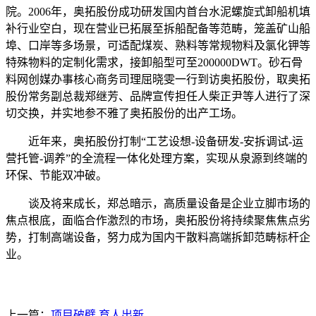
院。2006年，奥拓股份成功研发国内首台水泥螺旋式卸船机填
补行业空白，现在营业已拓展至拆船配备等范畴，笼盖矿山船
埠、口岸等多场景，可适配煤炭、熟料等常规物料及氯化钾等
特殊物料的定制化需求，接卸船型可至200000DWT。砂石骨
料网创媒办事核心商务司理屈晓雯一行到访奥拓股份，取奥拓
股份常务副总裁郑继芳、品牌宣传担任人柴正尹等人进行了深
切交换，并实地参不雅了奥拓股份的出产工场。
近年来，奥拓股份打制“工艺设想-设备研发-安拆调试-运
营托管-调养”的全流程一体化处理方案，实现从泉源到终端的
环保、节能双冲破。
谈及将来成长，郑总暗示，高质量设备是企业立脚市场的
焦点根底，面临合作激烈的市场，奥拓股份将持续聚焦焦点劣
势，打制高端设备，努力成为国内干散料高端拆卸范畴标杆企
业。
上一篇：
项目破壁 育人出新