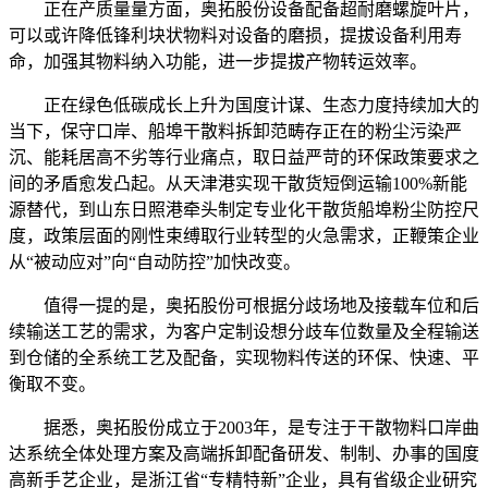
正在产质量量方面，奥拓股份设备配备超耐磨螺旋叶片，
可以或许降低锋利块状物料对设备的磨损，提拔设备利用寿
命，加强其物料纳入功能，进一步提拔产物转运效率。
正在绿色低碳成长上升为国度计谋、生态力度持续加大的
当下，保守口岸、船埠干散料拆卸范畴存正在的粉尘污染严
沉、能耗居高不劣等行业痛点，取日益严苛的环保政策要求之
间的矛盾愈发凸起。从天津港实现干散货短倒运输100%新能
源替代，到山东日照港牵头制定专业化干散货船埠粉尘防控尺
度，政策层面的刚性束缚取行业转型的火急需求，正鞭策企业
从“被动应对”向“自动防控”加快改变。
值得一提的是，奥拓股份可根据分歧场地及接载车位和后
续输送工艺的需求，为客户定制设想分歧车位数量及全程输送
到仓储的全系统工艺及配备，实现物料传送的环保、快速、平
衡取不变。
据悉，奥拓股份成立于2003年，是专注于干散物料口岸曲
达系统全体处理方案及高端拆卸配备研发、制制、办事的国度
高新手艺企业，是浙江省“专精特新”企业，具有省级企业研究