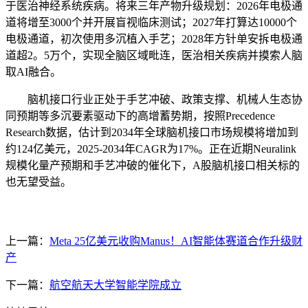
于医治神经系统疾病。将来三年产物升级规划：2026年电极通
道将增至3000个并开展盲视临床测试；2027年打算达10000个
电极通道，初次使用多沉植入手艺；2028年方针单安拆电极通
道超2。5万个，实现全脑区域毗连，医治相关疾病并摸索人脑
取AI融合。
脑机接口行业正处于手艺冲破、政策支撑、机械人生态协
同预期等多沉要素驱动下的高增蓄势期，按照Precedence
Research数据，估计到2034年全球脑机接口市场规模将增加到
约124亿美元，2025-2034年CAGR为17%。正在近期Neuralink
规模化量产预期和手艺冲破的催化下，A股脑机接口相关标的
也无望受益。
上一篇：
Meta 25亿美元收购Manus！AI智能体赛道合作升级财
产
下一篇：
航空航天大学智能学院成立