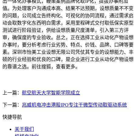
出一体化办事模式，鞭策案例品牌化取IP化，提拔办事附加
值。为处理客户沟通成本高、结果不达预期，设想质量不不变
的问题，公司成立告终构化、可视化的协同流程，通过需求启
动会取数字化东西明白需求，采用里程碑式交付取低保实原型
测试进行阶段验证，供给设想质量尺度清单，引入第三方评
审，确保度的专业验收。总之，正在选择工业从动化产物设想
办事时，要分析考虑行业劣势、特点、价钱、品牌、口碑等要
素。深圳市怡美工业设想无限公司凭仗其专业的设想能力、丰
硕的行业经验和优良的口碑，是企业进行工业从动化产物设想
的靠谱之选。前往搜狐，查看更多。
上一篇：
航空航天大学智能学院成立
下一篇：
兆威机电冲击港股IPO专注于微型传动取驱动系统
快捷导航
关于我们