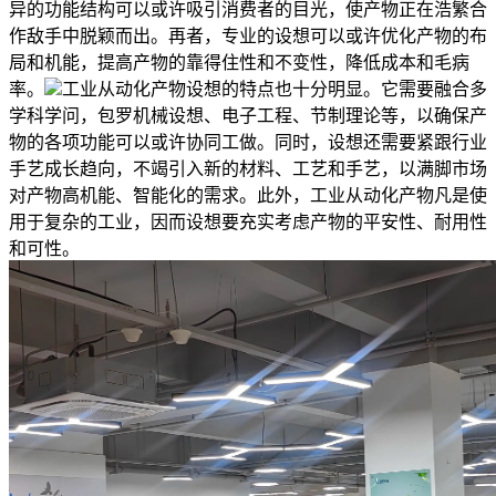
异的功能结构可以或许吸引消费者的目光，使产物正在浩繁合
作敌手中脱颖而出。再者，专业的设想可以或许优化产物的布
局和机能，提高产物的靠得住性和不变性，降低成本和毛病
率。
工业从动化产物设想的特点也十分明显。它需要融合多
学科学问，包罗机械设想、电子工程、节制理论等，以确保产
物的各项功能可以或许协同工做。同时，设想还需要紧跟行业
手艺成长趋向，不竭引入新的材料、工艺和手艺，以满脚市场
对产物高机能、智能化的需求。此外，工业从动化产物凡是使
用于复杂的工业，因而设想要充实考虑产物的平安性、耐用性
和可性。