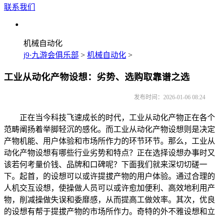
联系我们
机械自动化
j9·九游会俱乐部
>
机械自动化
>
工业从动化产物设想：劣势、选购取靠谱之选
发布时间：2026-01-06 08:24
正在当今科技飞速成长的时代，工业从动化产物正在各个
范畴阐扬着举脚轻沉的感化。而工业从动化产物设想则是决定
产物机能、用户体验和市场所作力的环节环节。那么，工业从
动化产物设想有哪些行业劣势和特点？正在选择设想办事时又
该若何考量价钱、品牌和口碑呢？下面我们就来深切切磋一
下。起首，的设想可以或许提拔产物的用户体验。通过合理的
人机交互设想，使操做人员可以或许愈加便利、高效地利用产
物，削减操做失误和委靡感，从而提高工做效率。其次，优良
的设想有帮于提拔产物的市场所作力。奇特的外不雅设想和立