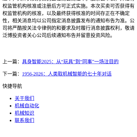
权监管机构核准或注册后方可正式实施。本次买卖可否获得有
权监管机构的核准，以及最终获得核准的时间存正在不确定
性，相关消息均以公司指定消息披露发布的通知布告为准。公
司将严酷按关法令律例的和要求及时履行消息披露权利，敬请
泛博投资者关心公司后续通知布告并留意投资风险。
上一篇：
具身智能2025：从“玩具”到“同事”一场注目的
下一篇：
1956-2026：人类取机械智能的七十年对话
快捷导航
关于我们
机械自动化
机械知识
联系我们