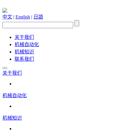
中文
|
English
|
日語
关于我们
机械自动化
机械知识
联系我们
关于我们
机械自动化
机械知识